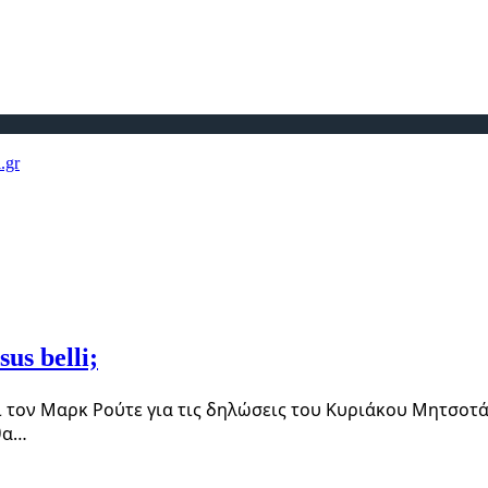
us belli;
τον Μαρκ Ρούτε για τις δηλώσεις του Κυριάκου Μητσοτάκη
θα…