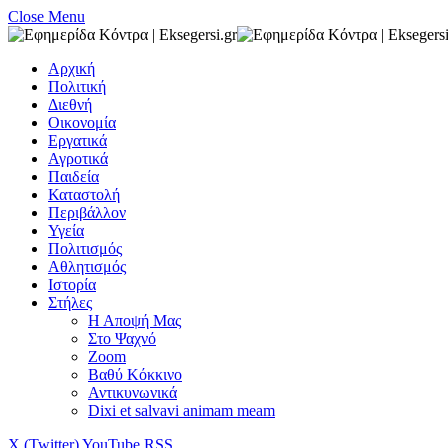
Close Menu
Αρχική
Πολιτική
Διεθνή
Οικονομία
Εργατικά
Αγροτικά
Παιδεία
Καταστολή
Περιβάλλον
Υγεία
Πολιτισμός
Αθλητισμός
Ιστορία
Στήλες
Η Αποψή Μας
Στο Ψαχνό
Zoom
Βαθύ Κόκκινο
Αντικυνωνικά
Dixi et salvavi animam meam
X (Twitter)
YouTube
RSS