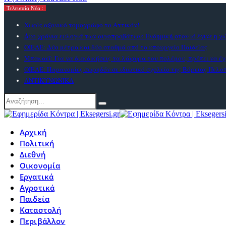
Τελευταία Νέα :
Χωρίς αξονικό τομογράφο το Αττικόν!
Δυο χρόνια ευλογιά των αιγοπροβάτων: Ενδημική στον ιό έγινε η χ
ΟΙΕΛΕ: Δύο μέτρα και δύο σταθμά από το υπουργείο Παιδείας
Μπακαεΐ: Για να διεκδικήσεις τα λάφυρα του πολέμου, πρέπει να έχ
ΟΙΕΛΕ: Παρανομίες σωρηδόν σε ιδιωτικό σχολείο της Βόρειας Πελ
ΑΝΤΙΚΥΝΩΝΙΚΑ
Αρχική
Πολιτική
Διεθνή
Οικονομία
Εργατικά
Αγροτικά
Παιδεία
Καταστολή
Περιβάλλον