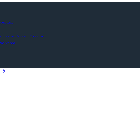
ώρα μας
εις κερδίσει τον πόλεμο
οποννήσου