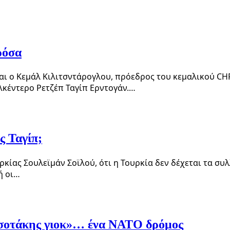
ρόσα
αι ο Κεμάλ Κιλιτσντάρογλου, πρόεδρος του κεμαλικού CHP
λκέντερο Ρετζέπ Ταγίπ Ερντογάν.…
ς Ταγίπ;
ίας Σουλεϊμάν Σοϊλού, ότι η Τουρκία δεν δέχεται τα συ
ή οι…
τσοτάκης γιοκ»… ένα ΝΑΤΟ δρόμος