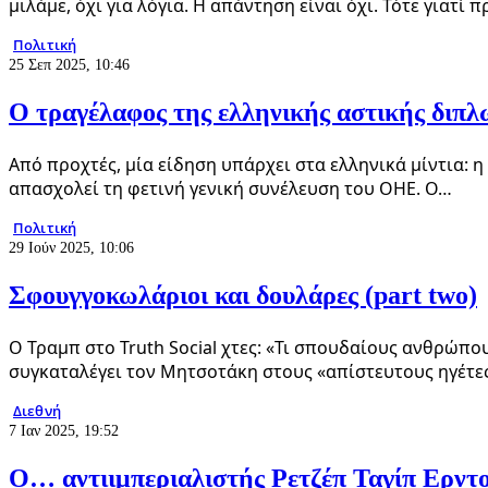
μιλάμε, όχι για λόγια. Η απάντηση είναι όχι. Τότε γιατί 
Πολιτική
25 Σεπ 2025, 10:46
O τραγέλαφος της ελληνικής αστικής διπλ
Από προχτές, μία είδηση υπάρχει στα ελληνικά μίντια:
απασχολεί τη φετινή γενική συνέλευση του ΟΗΕ. Ο…
Πολιτική
29 Ιούν 2025, 10:06
Σφουγγοκωλάριοι και δουλάρες (part two)
Ο Τραμπ στο Truth Social χτες: «Τι σπουδαίους ανθρώπ
συγκαταλέγει τον Μητσοτάκη στους «απίστευτους ηγέτε
Διεθνή
7 Ιαν 2025, 19:52
Ο… αντιιμπεριαλιστής Ρετζέπ Ταγίπ Ερντ