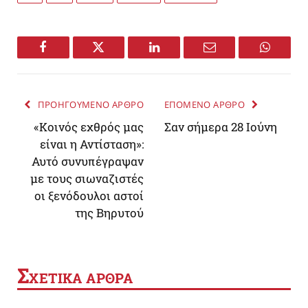
Facebook
Twitter
LinkedIn
Email
WhatsA
ΠΡΟΗΓΟΥΜΕΝΟ ΑΡΘΡΟ
ΕΠΟΜΕΝΟ ΑΡΘΡΟ
«Κοινός εχθρός μας
Σαν σήμερα 28 Ιούνη
είναι η Αντίσταση»:
Αυτό συνυπέγραψαν
με τους σιωναζιστές
οι ξενόδουλοι αστοί
της Βηρυτού
Σ
ΧΕΤΙΚΑ ΑΡΘΡΑ