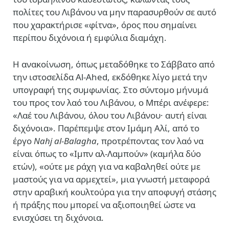
πολίτες του Λιβάνου να μην παρασυρθούν σε αυτό
που χαρακτήρισε «φίτνα», όρος που σημαίνει
περίπου διχόνοια ή εμφύλια διαμάχη.
Η ανακοίνωση, όπως μεταδόθηκε το Σάββατο από
την ιστοσελίδα Al-Ahed, εκδόθηκε λίγο μετά την
υπογραφή της συμφωνίας. Στο σύντομο μήνυμά
του προς τον λαό του Λιβάνου, ο Μπέρι ανέφερε:
«Λαέ του Λιβάνου, όλου του Λιβάνου· αυτή είναι
διχόνοια». Παρέπεμψε στον Ιμάμη Αλί, από το
έργο
Nahj al-Balagha
, προτρέποντας τον λαό να
είναι όπως το «Ιμπν αλ-Λαμπούν» (καμήλα δύο
ετών), «ούτε με ράχη για να καβαληθεί ούτε με
μαστούς για να αρμεχτεί», μια γνωστή μεταφορά
στην αραβική κουλτούρα για την αποφυγή στάσης
ή πράξης που μπορεί να αξιοποιηθεί ώστε να
ενισχύσει τη διχόνοια.