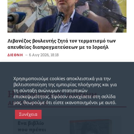
Λιβανέζος βουλευτής ζητά τον τερματισμό των
απευθείας διαπραγματεύσεων με το Ισραήλ
6 Αυγ 2026, 18:18
ΔΙΕΘΝΗ
Χρησιμοποιούμε cookies αποκλειστικά για την
βελτιστοποίηση της εμπειρίας πλοήγησης και για
τη σύνταξη ανώνυμων στατιστικών
Η
YΠΟΘΕΣΗ ΖΟΡΖ ΙΜΠΡΑΗΜ
επισκεψιμότητας. Εφόσον συνεχίσετε στη σελίδα
ΑΜΠΝΤΑΛΛΑ
μας, θεωρούμε ότι είστε ικανοποιημένοι με αυτό.
Συνέχεια