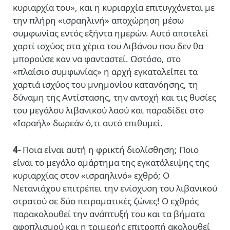
κυριαρχία του», και η κυριαρχία επιτυγχάνεται με
την πλήρη «ισραηλινή» αποχώρηση μέσω
συμφωνίας εντός εξήντα ημερών. Αυτό αποτελεί
χαρτί ισχύος στα χέρια του Λιβάνου που δεν θα
μπορούσε καν να φανταστεί. Ωστόσο, στο
«πλαίσιο συμφωνίας» η αρχή εγκαταλείπει τα
χαρτιά ισχύος του μνημονίου κατανόησης, τη
δύναμη της Αντίστασης, την αντοχή και τις θυσίες
του μεγάλου λιβανικού λαού και παραδίδει στο
«Ισραήλ» δωρεάν ό,τι αυτό επιθυμεί.
4-
Ποια είναι αυτή η φρικτή διολίσθηση; Ποιο
είναι το μεγάλο αμάρτημα της εγκατάλειψης της
κυριαρχίας στον «ισραηλινό» εχθρό; Ο
Νετανιάχου επιτρέπει την ενίσχυση του λιβανικού
στρατού σε δύο πειραματικές ζώνες! Ο εχθρός
παρακολουθεί την ανάπτυξή του και τα βήματα
αφοπλισμού και η τριμερής επιτροπή ακολουθεί