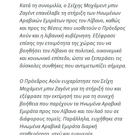
Κατά τη συνομιλία, ο Σεΐχης Μοχάμεντ μπιν
Ζαγέντ επανέλαβε τη στήριξη των Ηνωμένων
Αραβικών Εμιράτων προς τον Λίβανο, καθώς
και προς τις θέσεις που υιοθετούν ο Πρόεδρος
Αούν και η λιβανική κυβέρνηση. Εξέφρασε
επίσης την ετοιμότητα της χώρας του να
βοηθήσει τον Λίβανο σε πολιτικό, οικονομικό
και κοινωνικό επίπεδο, ώστε να ξεπεράσει τις
δύσκολες συνθήκες που αντιμετωπίζει σήμερα.
Ο Πρόεδρος Αούν ευχαρίστησε τον Σεΐχη
Μοχάμεντ μπιν Ζαγέντ για τη στήριξή του και
εξέφρασε την εκτίμησή του για τη συνεχή
βοήθεια που παρέχουν τα Ηνωμένα Αραβικά
Εμιράτα προς τον Λίβανο και τον λαό του σε
διάφορους τομείς. Παράλληλα, ευχήθηκε στα
Ηνωμένα Αραβικά Εμιράτα διαρκή
σταθερότητα, ισχύ και ευημερία.