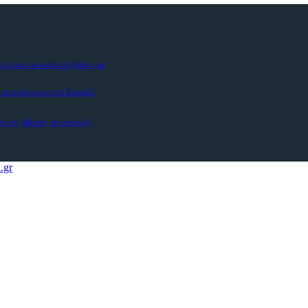
ν έχουν κανένα σχέδιο για
ματεύσεων με το Ισραήλ
η της Μέσης Ανατολής;