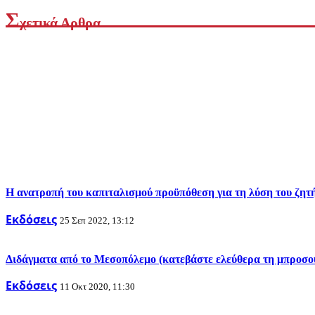
Σ
χετικά Αρθρα
Η ανατροπή του καπιταλισμού προϋπόθεση για τη λύση του ζητ
Εκδόσεις
25 Σεπ 2022, 13:12
Διδάγματα από το Μεσοπόλεμο (κατεβάστε ελεύθερα τη μπροσο
Εκδόσεις
11 Οκτ 2020, 11:30