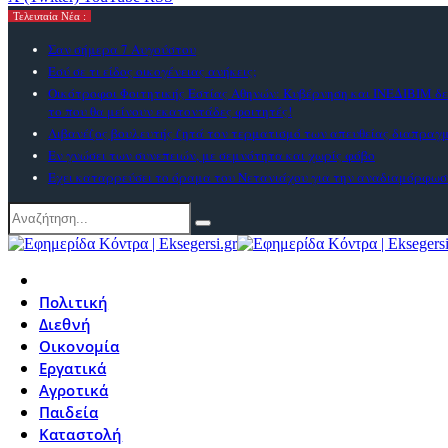
Τελευταία Νέα :
Σαν σήμερα 7 Αυγούστου
Εσύ σε τι είδος οικογένειας ανήκεις;
Οικότροφοι Φοιτητικής Εστίας Αθηνών: Κυβέρνηση και ΙΝΕΔΙΒΙΜ δε
το που θα μείνουν εκατοντάδες φοιτητές!
Λιβανέζος βουλευτής ζητά τον τερματισμό των απευθείας διαπραγ
Εν γνώσει των συνεπειών, με σεμνότητα και χωρίς φόβο
Εχει καταρρεύσει το όραμα του Νετανιάχου για την αναδιαμόρφωσ
Πολιτική
Διεθνή
Οικονομία
Εργατικά
Αγροτικά
Παιδεία
Καταστολή