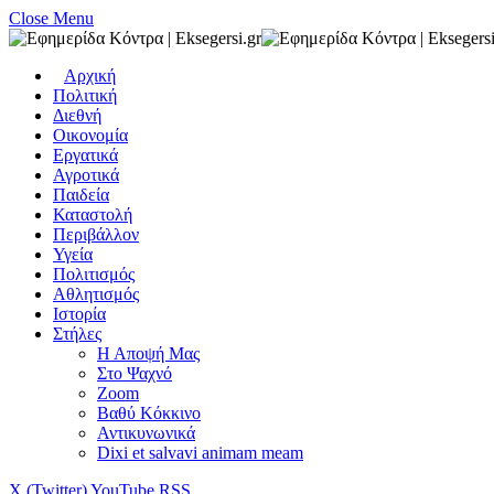
Close Menu
Αρχική
Πολιτική
Διεθνή
Οικονομία
Εργατικά
Αγροτικά
Παιδεία
Καταστολή
Περιβάλλον
Υγεία
Πολιτισμός
Αθλητισμός
Ιστορία
Στήλες
Η Αποψή Μας
Στο Ψαχνό
Zoom
Βαθύ Κόκκινο
Αντικυνωνικά
Dixi et salvavi animam meam
X (Twitter)
YouTube
RSS