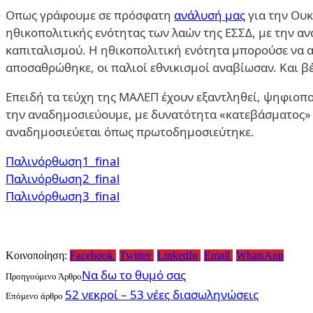
Οπως γράφουμε σε πρόσφατη
ανάλυσή μας
για την Ουκ
ηθικοπολιτικής ενότητας των λαών της ΕΣΣΔ, με την αν
καπιταλισμού. Η ηθικοπολιτική ενότητα μπορούσε να 
αποσαθρώθηκε, οι παλιοί εθνικισμοί αναβίωσαν. Και βέ
Επειδή τα τεύχη της ΜΑΛΕΠ έχουν εξαντληθεί, ψηφιοπο
την αναδημοσιεύουμε, με δυνατότητα «κατεβάσματος» γι
αναδημοσιεύεται όπως πρωτοδημοσιεύτηκε.
Παλινόρθωση1_final
Παλινόρθωση2_final
Παλινόρθωση3_final
Κοινοποίηση:
Facebook
Twitter
LinkedIn
Email
WhatsApp
Να δω το θυμό σας
Προηγούμενο Άρθρο
52 νεκροί – 53 νέες διασωληνώσεις
Επόμενο άρθρο