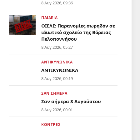
8 Αυγ 2026, 09:36
ΠΑΙΔΕΙΑ
ΟΙΕΛΕ: Παρανομίες σωρηδόν σε
ιδιωτικό σχολείο της Βόρειας
Πελοποννήσου
Απόντες το υπουργείο Παιδείας
8 Αυγ 2026, 05:27
και η αρμόδια Διεύθυνση
Εκπαίδευσης
ΑΝΤΙΚΥΝΩΝΙΚΑ
ΑΝΤΙΚΥΝΩΝΙΚΑ
8 Αυγ 2026, 00:19
ΣΑΝ ΣΗΜΕΡΑ
Σαν σήμερα 8 Αυγούστου
8 Αυγ 2026, 00:01
ΚΟΝΤΡΕΣ
Ο Χρήστος ο Ζιώγας πού είναι,
ρε παιδιά;