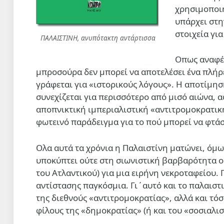
χρησιμοποι
υπάρχει στη
στοιχεία γι
ΠΑΛΑΙΣΤΙΝΗ, ανυπότακτη αντάρτισσα
Οπως αναφέρ
μπροσούρα δεν μπορεί να αποτελέσει ένα πλήρε
γράφεται για «ιστορικούς λόγους». Η αποτίμησ
συνεχίζεται για περισσότερο από μισό αιώνα, 
αποπνικτική ιμπεριαλιστική «αντιτρομοκρατική
φωτεινό παράδειγμα για το πού μπορεί να φτά
Ολα αυτά τα χρόνια η Παλαιστίνη ματώνει, όμ
υποκύπτει ούτε στη σιωνιστική βαρβαρότητα ού
του Ατλαντικού) για μια ειρήνη νεκροταφείου. Γ
αντίστασης παγκόσμια. Γι΄αυτό και το παλαιστ
της διεθνούς «αντιτρομοκρατίας», αλλά και τ
φίλους της «δημοκρατίας» (ή και του «σοσιαλισ