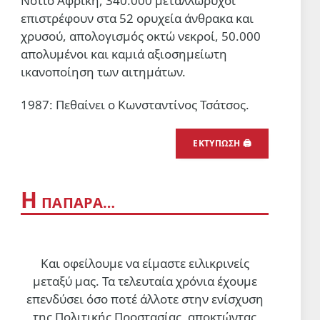
Νότιο Αφρική, 340.000 μεταλλωρύχοι
επιστρέφουν στα 52 ορυχεία άνθρακα και
«Δεν ήταν δικό μας σχέδιο»: Ο
Νετανιάχου απορρίπτει την
χρυσού, απολογισμός οκτώ νεκροί, 50.000
«ιστορική συμφωνία
απολυμένοι και καμιά αξιοσημείωτη
αφοπλισμού» της Γάζας που
5 Αυγ 2026, 19:42
ικανοποίηση των αιτημάτων.
προώθησε ο Τραμπ
ΔΙΕΘΝΗ
1987: Πεθαίνει ο Κωνσταντίνος Τσάτσος.
Βαριές απώλειες των
σιωναζιστών στον νότιο Λίβανο
ΕΚΤΥΠΩΣΗ 🖨
Δύο νεκροί και εφτά τραυματίες (ο
ένας σε κρίσιμη κατάσταση)
5 Αυγ 2026, 18:59
Η
ΠΑΠΑΡΑ…
Και οφείλουμε να είμαστε ειλικρινείς
μεταξύ μας. Τα τελευταία χρόνια έχουμε
επενδύσει όσο ποτέ άλλοτε στην ενίσχυση
της Πολιτικής Προστασίας, αποκτώντας