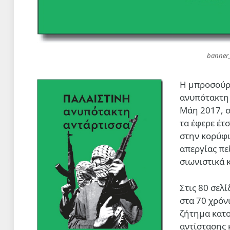
banner_
H μπροσούρα
ανυπότακτη
Μάη 2017, σ
τα έφερε έτ
στην κορύφω
απεργίας πε
σιωνιστικά 
Στις 80 σελ
στα 70 χρόν
ζήτημα κατο
αντίστασης 