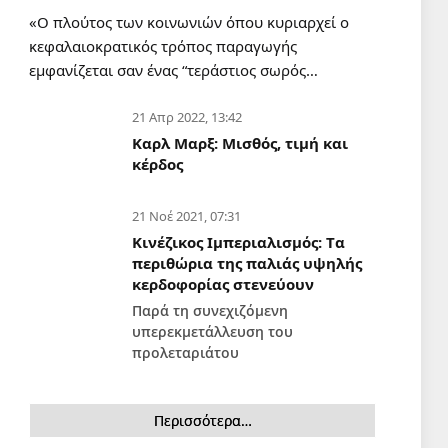
Εσύ σε τι είδος οικογένειας
«Ο πλούτος των κοινωνιών όπου κυριαρχεί ο
ανήκεις;
κεφαλαιοκρατικός τρόπος παραγωγής
6 Αυγ 2026, 19:11
εμφανίζεται σαν ένας “τεράστιος σωρός…
ΠΑΙΔΕΙΑ
21 Απρ 2022, 13:42
Οικότροφοι Φοιτητικής Εστίας
Καρλ Μαρξ: Μισθός, τιμή και
Αθηνών: Κυβέρνηση και
κέρδος
ΙΝΕΔΙΒΙΜ δεν έχουν κανένα
σχέδιο για το που θα μείνουν
6 Αυγ 2026, 18:24
εκατοντάδες φοιτητές!
21 Νοέ 2021, 07:31
Κινέζικος Ιμπεριαλισμός: Tα
ΔΙΕΘΝΗ
περιθώρια της παλιάς υψηλής
Λιβανέζος βουλευτής ζητά τον
κερδοφορίας στενεύουν
τερματισμό των απευθείας
Παρά τη συνεχιζόμενη
διαπραγματεύσεων με το
υπερεκμετάλλευση του
Ισραήλ
6 Αυγ 2026, 18:18
προλεταριάτου
ΠΟΛΙΤΙΣΜΟΣ
Εν γνώσει των συνεπειών, με
Περισσότερα…
σεμνότητα και χωρίς φόβο