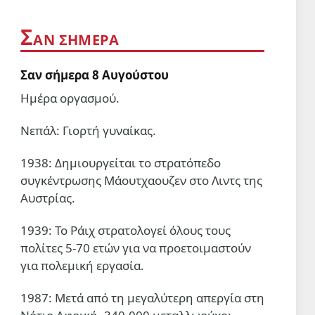
6 Αυγ 2026, 14:48
Σ
ΑΝ ΣΗΜΕΡΑ
ΔΙΕΘΝΗ
Εχει καταρρεύσει το όραμα του
Σαν σήμερα 8 Αυγούστου
Νετανιάχου για την
αναδιαμόρφωση της Μέσης
Ημέρα οργασμού.
Ανατολής;
6 Αυγ 2026, 08:50
Νεπάλ: Γιορτή γυναίκας.
ΣΑΝ ΣΗΜΕΡΑ
1938: Δημιουργείται το στρατόπεδο
Σαν σήμερα 6 Αυγούστου
συγκέντρωσης Μάουτχαουζεν στο Λιντς της
6 Αυγ 2026, 00:01
Αυστρίας.
ΔΙΕΘΝΗ
1939: Το Ράιχ στρατολογεί όλους τους
Οι δυνάμεις της Υεμένης
πολίτες 5-70 ετών για να προετοιμαστούν
έπληξαν το αεροδρόμιο της
App
Ναζράν στη Σαουδική Αραβία
για πολεμική εργασία.
και ένα τάνκερ
5 Αυγ 2026, 20:22
1987: Μετά από τη μεγαλύτερη απεργία στη
ΔΙΕΘΝΗ