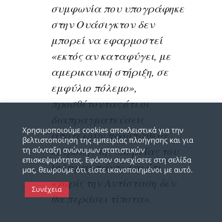
συμφωνία που υπογράφηκε
στην Ουάσιγκτον δεν
μπορεί να εφαρμοστεί
«εκτός αν καταφύγει, με
αμερικανική στήριξη, σε
εμφύλιο πόλεμο»,
προσθέτοντας ότι οι
διαπραγματεύσεις
Χρησιμοποιούμε cookies αποκλειστικά για την
αποτελούν προσπάθεια
βελτιστοποίηση της εμπειρίας πλοήγησης και για
εκτροπής της «πορείας του
τη σύνταξη ανώνυμων στατιστικών
επισκεψιμότητας. Εφόσον συνεχίσετε στη σελίδα
Ισλαμαμπάντ» και ότι
μας, θεωρούμε ότι είστε ικανοποιημένοι με αυτό.
«χωρίς την Αντίσταση δεν
Συνέχεια
θα περάσει τίποτα».