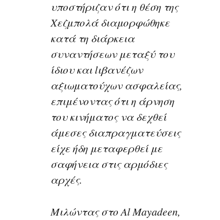
υποστήριζαν ότι η θέση της
Χεζμπολά διαμορφώθηκε
κατά τη διάρκεια
συναντήσεων μεταξύ του
ίδιου και lιβανέζων
αξιωματούχων ασφαλείας,
επιμένοντας ότι η άρνηση
του κινήματος να δεχθεί
άμεσες διαπραγματεύσεις
είχε ήδη μεταφερθεί με
σαφήνεια στις αρμόδιες
αρχές.
Μιλώντας στο Al Mayadeen,