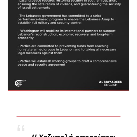
Η Χεζμπολά απορρίπτει