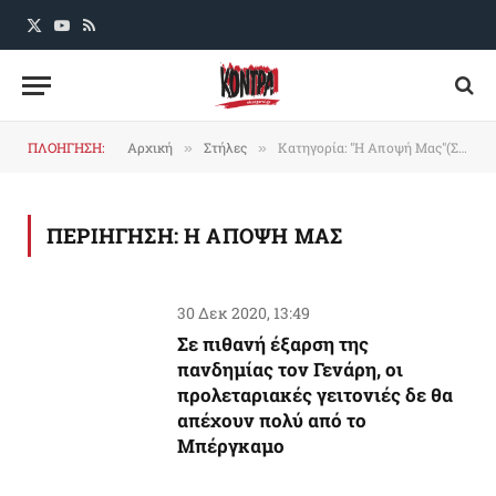
X
YouTube
RSS
(Twitter)
ΠΛΟΗΓΗΣΗ:
Αρχική
Στήλες
Κατηγορία: "Η Αποψή Μας"(Σελίδα 3)
»
»
ΠΕΡΙΗΓΗΣΗ:
Η ΑΠΟΨΗ ΜΑΣ
30 Δεκ 2020, 13:49
Σε πιθανή έξαρση της
πανδημίας τον Γενάρη, οι
προλεταριακές γειτονιές δε θα
απέχουν πολύ από το
Mπέργκαμο