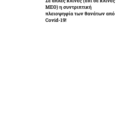
Σε απλές κλίνες (όχι σε κλίνες
ΜΕΘ) η συντριπτική
πλειοψηφία των θανάτων από
Covid-19!