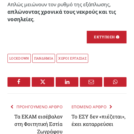
Απλώς μειώνουν τον ρυθμό της εξάπλωσης,
απλώνοντας χρονικά τους νεκρούς και τις
νοσηλείες
.
ΕΚΤΥΠΩΣΗ 🖨
LOCKDOWN
ΠΑΝΔΗΜΙΑ
ΧΩΡΟΙ ΕΡΓΑΣΙΑΣ
Facebook
Twitter
LinkedIn
Email
WhatsA
ΠΡΟΗΓΟΥΜΕΝΟ ΑΡΘΡΟ
ΕΠΟΜΕΝΟ ΑΡΘΡΟ
Τα ΕΚΑΜ εισέβαλαν
Το ΕΣΥ δεν «πιέζεται»,
στη Φοιτητική Εστία
έχει καταρρεύσει
Ζωγράφου