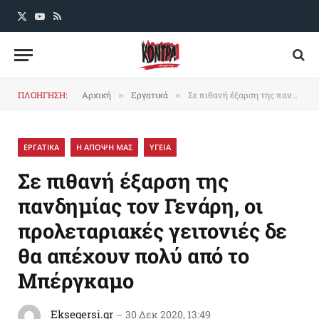
X
YouTube
RSS
(Twitter)
ΠΛΟΗΓΗΣΗ:
Αρχική
Εργατικά
Σε πιθανή έξαρση της πανδημίας τον Γενάρη, οι προλεταριακές γειτονιές δε θα απέχουν πολύ από το Mπέργκαμο
»
»
ΕΡΓΑΤΙΚΑ
Η ΑΠΟΨΗ ΜΑΣ
ΥΓΕΙΑ
Σε πιθανή έξαρση της
πανδημίας τον Γενάρη, οι
προλεταριακές γειτονιές δε
θα απέχουν πολύ από το
Mπέργκαμο
Eksegersi.gr
30 Δεκ 2020, 13:49