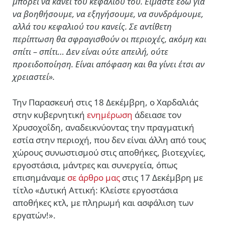
μπορεί να κάνει του κεφαλιού του. Είμαστε εδώ για
να βοηθήσουμε, να εξηγήσουμε, να συνδράμουμε,
αλλά του κεφαλιού του κανείς. Σε αντίθετη
περίπτωση θα σφραγισθούν οι περιοχές, ακόμη και
σπίτι – σπίτι… Δεν είναι ούτε απειλή, ούτε
προειδοποίηση. Είναι απόφαση και θα γίνει έτσι αν
χρειαστεί».
Την Παρασκευή στις 18 Δεκέμβρη, ο Χαρδαλιάς
στην κυβερνητική
ενημέρωση
άδειασε τον
Χρυσοχοΐδη, αναδεικνύοντας την πραγματική
εστία στην περιοχή, που δεν είναι άλλη από τους
χώρους συνωστισμού στις αποθήκες, βιοτεχνίες,
εργοστάσια, μάντρες και συνεργεία, όπως
επισημάναμε
σε άρθρο μας
στις 17 Δεκέμβρη με
τίτλο «Δυτική Αττική: Κλείστε εργοστάσια
αποθήκες κτλ, με πληρωμή και ασφάλιση των
εργατών!».