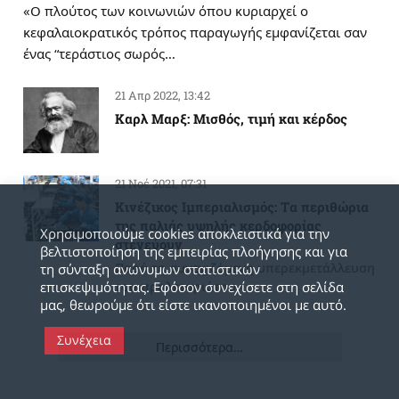
«Ο πλούτος των κοινωνιών όπου κυριαρχεί ο
κεφαλαιοκρατικός τρόπος παραγωγής εμφανίζεται σαν
ένας “τεράστιος σωρός…
21 Απρ 2022, 13:42
Καρλ Μαρξ: Μισθός, τιμή και κέρδος
21 Νοέ 2021, 07:31
Κινέζικος Ιμπεριαλισμός: Tα περιθώρια
της παλιάς υψηλής κερδοφορίας
Χρησιμοποιούμε cookies αποκλειστικά για την
στενεύουν
βελτιστοποίηση της εμπειρίας πλοήγησης και για
τη σύνταξη ανώνυμων στατιστικών
Παρά τη συνεχιζόμενη υπερεκμετάλλευση
επισκεψιμότητας. Εφόσον συνεχίσετε στη σελίδα
του προλεταριάτου
μας, θεωρούμε ότι είστε ικανοποιημένοι με αυτό.
Συνέχεια
Περισσότερα…