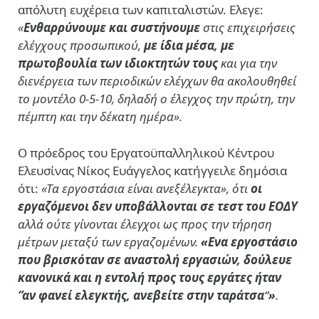
απόλυτη ευχέρεια των καπιταλιστών. Ελεγε:
«
Ενθαρρύνουμε και συστήνουμε
στις επιχειρήσεις
ελέγχους προσωπικού,
με ίδια μέσα, με
πρωτοβουλία των ιδιοκτητών τους
και για την
διενέργεια των περιοδικών ελέγχων θα ακολουθηθεί
το μοντέλο 0-5-10, δηλαδή ο έλεγχος την πρώτη, την
πέμπτη και την δέκατη ημέρα».
O πρόεδρος του Εργατοϋπαλληλικού Κέντρου
Ελευσίνας Νίκος Ευάγγελος κατήγγειλε δημόσια
ότι:
«Τα εργοστάσια είναι ανεξέλεγκτα», ότι
οι
εργαζόμενοι δεν υποβάλλονται σε τεστ του ΕΟΔΥ
αλλά ούτε γίνονται έλεγχοι ως προς την τήρηση
μέτρων μεταξύ των εργαζομένων.
«Ενα εργοστάσιο
που
βρισκόταν σε αναστολή εργασιών, δούλευε
κανονικά και η εντολή προς τους εργάτες ήταν
“αν φανεί ελεγκτής, ανεβείτε στην ταράτσα
“
»
.