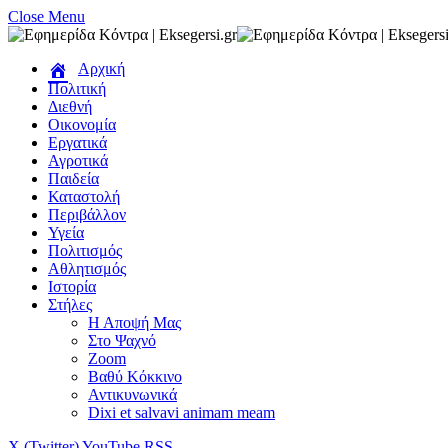
Close Menu
Αρχική
Πολιτική
Διεθνή
Οικονομία
Εργατικά
Αγροτικά
Παιδεία
Καταστολή
Περιβάλλον
Υγεία
Πολιτισμός
Αθλητισμός
Ιστορία
Στήλες
Η Αποψή Μας
Στο Ψαχνό
Zoom
Βαθύ Κόκκινο
Αντικυνωνικά
Dixi et salvavi animam meam
X (Twitter)
YouTube
RSS