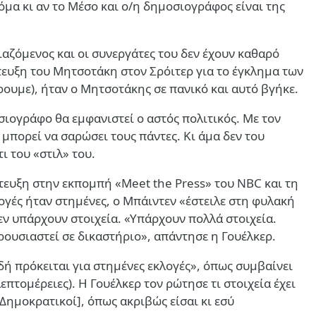
όμα κι αν το Μέσο και ο/η δημοσιογράφος είναι της
ιαζόμενος και οι συνεργάτες του δεν έχουν καθαρό
τευξη του Μητσοτάκη στον Σρόιτερ για το έγκλημα των
έρουμε), ήταν ο Μητσοτάκης σε πανικό και αυτό βγήκε.
σιογράφο θα εμφανιστεί ο αστός πολιτικός. Με τον
ι μπορεί να σαρώσει τους πάντες. Κι άμα δεν του
ι του «στιλ» του.
τευξη στην εκπομπή «Meet the Press» του NBC και τη
λογές ήταν στημένες, ο Μπάιντεν «έστειλε στη φυλακή
εν υπάρχουν στοιχεία. «Υπάρχουν πολλά στοιχεία.
ρουσιαστεί σε δικαστήριο», απάντησε η Γουέλκερ.
δή πρόκειται για στημένες εκλογές», όπως συμβαίνει
πτομέρειες). Η Γουέλκερ τον ρώτησε τι στοιχεία έχει
 Δημοκρατικοί], όπως ακριβώς είσαι κι εσύ