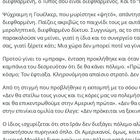
διεφθαρμένη, ο Τύπος σου είναι διεφθαρμένος. Και το “
Ψύχραιμη η Γουέλκερ, που μυρίστηκε «ψητό», απάντησε
διεφθαρμένη. Παίζεις ακριβώς το παιχνίδι τους με αυτά 
μεροληπτικό, διεφθαρμένο δίκτυο. Συγγνώμη, ας το στ
παρακαλούσε να μείνει, γιατί η ίδια και το συνεργείο 
σας, γιατί ξέρετε κάτι; Μια χώρα δεν μπορεί ποτέ να γ
Προτού γίνει το «μπραφ», ένταση προκλήθηκε και όταν
καμπάνια του δεσμευόταν ότι δε θα κάνει πόλεμο.
«Πρώτ
κόσμο; Τον έφτιαξα. Κληρονόμησα απαίσιο στρατό. Δεν 
Από τη στιγμή που προβλήθηκε η εκπομπή με το σόου τ
«Δεν θα στείλω τους γιους και τις κόρες μας να πολεμή
και θα επικεντρωθούμε στην Αμερική πρώτα». «Δεν θα σ
στην επινίκια ομιλία του έλεγε: «Δεν πρόκειται να ξε
Ο ίδιος ισχυρίζεται ότι στο Ιράν δεν διεξάγει πόλεμο 
αποκτήσουν πυρηνικό όπλο. Οι Αμερικανοί, όμως, κοιτά
Αμερική Μεγάλη) διαφωνούν με τον πόλεμο κατά του Ιρ