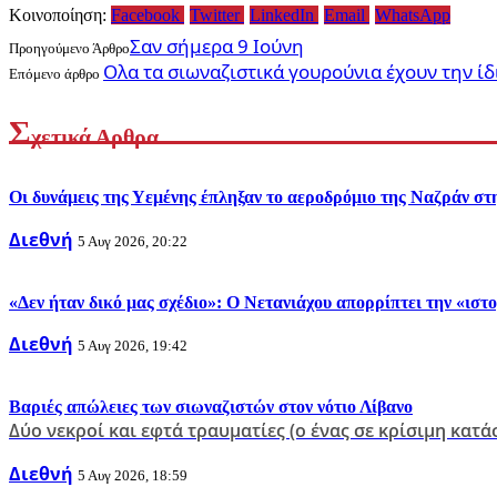
Κοινοποίηση:
Facebook
Twitter
LinkedIn
Email
WhatsApp
Σαν σήμερα 9 Ιούνη
Προηγούμενο Άρθρο
Oλα τα σιωναζιστικά γουρούνια έχουν την ί
Επόμενο άρθρο
Σ
χετικά Αρθρα
Οι δυνάμεις της Υεμένης έπληξαν το αεροδρόμιο της Ναζράν στ
Διεθνή
5 Αυγ 2026, 20:22
«Δεν ήταν δικό μας σχέδιο»: Ο Νετανιάχου απορρίπτει την «ι
Διεθνή
5 Αυγ 2026, 19:42
Βαριές απώλειες των σιωναζιστών στον νότιο Λίβανο
Δύο νεκροί και εφτά τραυματίες (ο ένας σε κρίσιμη κατά
Διεθνή
5 Αυγ 2026, 18:59