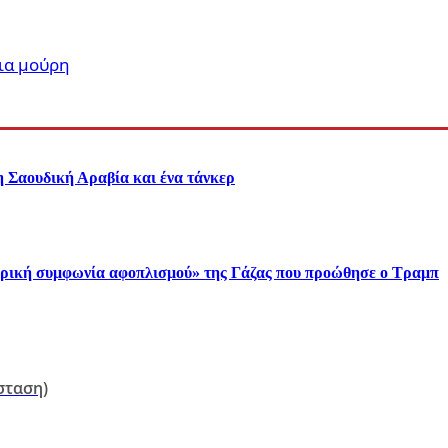
δια μούρη
η Σαουδική Αραβία και ένα τάνκερ
στορική συμφωνία αφοπλισμού» της Γάζας που προώθησε ο Τραμπ
σταση)