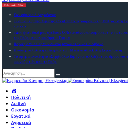
Τελευταία Νέα :
Σαν σήμερα 6 Αυγούστου
Οι δυνάμεις της Υεμένης έπληξαν το αεροδρόμιο της Ναζράν στη Σ
τάνκερ
«Δεν ήταν δικό μας σχέδιο»: Ο Νετανιάχου απορρίπτει την «ιστορ
της Γάζας που προώθησε ο Τραμπ
Βαριές απώλειες των σιωναζιστών στον νότιο Λίβανο
Η «σουρεαλιστική εμπειρία» των Massive Attack στη Σιγκαπούρη
Το αμερικανoκίνητο «Συμβούλιο Ειρήνης» αλλάζει τους όρους για
σιωναζιστών από τη Γάζα
Πολιτική
Διεθνή
Οικονομία
Εργατικά
Αγροτικά