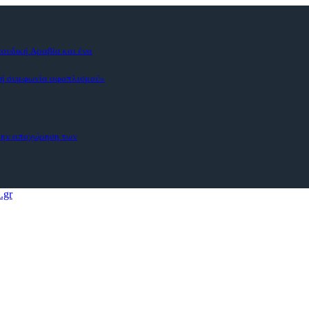
αουδική Αραβία και ένα
ική συμφωνία αφοπλισμού»
 την αποχώρηση των