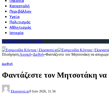
Παιδεία
Καταστολή
Περιβάλλον
Υγεία
Πολιτισμός
Αθλητισμός
Ιστορία
X (Twitter)
YouTube
RSS
Πλοήγηση:
Αρχική
»
Διεθνή
»
Φαντάζεστε τον Μητσοτάκη να αποχωρεί
Διεθνή
Φαντάζεστε τον Μητσοτάκη να 
Eksegersi.gr
9 Ιούν 2026, 11:34