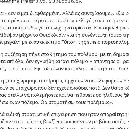
Meet the Press” είναι διεφθαρμένο».
: «Δεν είμαι διεφθαρμένη. Αλλά ας συνεχίσουμε». Εξω φ
τα πράγματα. Ξέρεις ότι αυτές οι εκλογές είναι στημένες.
αματήσουμε εδώ γιατί ανέχτηκα αρκετά». Και σηκώθηκε 
ταξίδεψαν μέχρι το Ουισκόνσιν για τη συνέντευξη (αυτό 
ίνει μεγάλη με έναν ανέντιμο Τύπο», της είπε ο πορτοκαλ
 η συζήτηση πήγε στο ζήτημα του πολέμου, με τη δημοσ
α απ’ όλα, δεν εγγυήθηκα “όχι πόλεμο”» απάντησε ο Τρα
είχαμε τίποτα. Εφτιαξα έναν καταπληκτικό στρατό. Οταν
ης αποχώρησης του Τραμπ, άρχισαν να κυκλοφορούν βίντε
σουν σε μια χώρα που δεν έχετε ακούσει ποτέ. Δεν θα το
ας στείλω να πολεμήσετε και να πεθάνετε σε ηλίθιους ξ
κινήσω έναν πόλεμο. Θα σταματήσω τους πολέμους».
αλλά ειδική στρατιωτική επιχείρηση που ήταν απαραίτητη
ζουν τις τιμές της βενζίνης και κρίνουν με βάση αυτές
άν, θεωρώντας ότι παραβιάζει τις… «αρχές» του «κινήμα