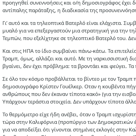
προηγηθεί συνεννοήσεις και ο/η δημοσιογράφος έχει δώ
αντίπαλης παράταξης, η διαδικασία της προσυνεννόηση
Γι’ αυτό και τα τηλεοπτικά Βατερλό είναι ελάχιστα. Συ
μυαλό για να επεξεργαστούν μια στρατηγική για την τ
Τεμπών, που εξελίχτηκε σε τηλεοπτικό Βατερλό του. Δεν
Και στις ΗΠΑ το ίδιο συμβαίνει πάνω-κάτω. Τα επιτελεί
Τραμπ, όμως, αλλάζει και αυτό. Με τη ναρκισσιστική δια
βγαίνει, δεν έχει πρόβλημα: τα βροντάει και φεύγει. Τα
Σε όλο τον κόσμο προβάλλεται το βίντεο με τον Τραμπ
δημοσιογράφο Κρίστεν Γουέλκερ. Οταν η κουβέντα πήγε 
ανθρώπους που δεν έκαναν τίποτα κακό» (για την εισβο
Υπάρχουν τεράστια στοιχεία. Δεν υπάρχουν τίποτα άλλο
Το θερμόμετρο είχε ήδη ανέβει, όταν ο Τραμπ ισχυρίστ
τώρα στην Καλιφόρνια (προπύργιο των Δημοκρατικών έτσι
για να αποδείξει ότι γίνονται στημένες εκλογές στην Κ