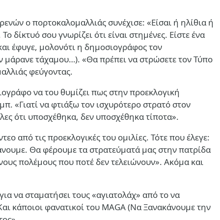
ρενών ο πορτοκαλομαλλιάς συνέχισε: «Είσαι ή ηλίθια ή
 Το δίκτυό σου γνωρίζει ότι είναι στημένες. Είστε ένα
και έφυγε, μολονότι η δημοσιογράφος τον
την μάρανε τάχαμου…). «Θα πρέπει να στρώσετε τον Τύπο
ομαλλιάς φεύγοντας.
ιογράφο να του θυμίζει πως στην προεκλογική
μπ. «Γιατί να φτιάξω τον ισχυρότερο στρατό στον
 λες ότι υποσχέθηκα, δεν υποσχέθηκα τίποτα».
ο από τις προεκλογικές του ομιλίες. Τότε που έλεγε:
 κάνουμε. Θα φέρουμε τα στρατεύματά μας στην πατρίδα
ένους πολέμους που ποτέ δεν τελειώνουν». Ακόμα και
 για να σταματήσει τους «αγιατολάχ» από το να
. Και κάποιοι φανατικοί του MAGA (Να Ξανακάνουμε την
τος».