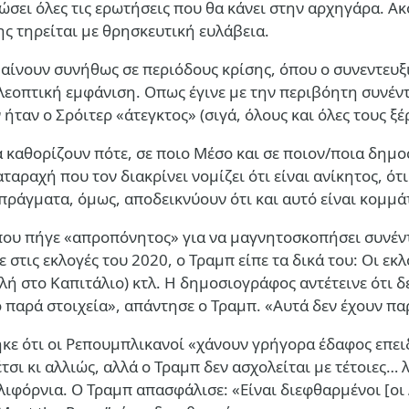
σει όλες τις ερωτήσεις που θα κάνει στην αρχηγάρα. Ακ
ς τηρείται με θρησκευτική ευλάβεια.
μβαίνουν συνήθως σε περιόδους κρίσης, όπου ο συνεντευξ
ηλεοπτική εμφάνιση. Οπως έγινε με την περιβόητη συνέν
 ήταν ο Σρόιτερ «άτεγκτος» (σιγά, όλους και όλες τους ξ
α καθορίζουν πότε, σε ποιο Μέσο και σε ποιον/ποια δημο
ταραχή που τον διακρίνει νομίζει ότι είναι ανίκητος, ότ
 πράγματα, όμως, αποδεικνύουν ότι και αυτό είναι κομμάτ
 που πήγε «απροπόνητος» για να μαγνητοσκοπήσει συνέν
στις εκλογές του 2020, ο Τραμπ είπε τα δικά του: Οι εκ
λή στο Καπιτάλιο) κτλ. Η δημοσιογράφος αντέτεινε ότι δ
 παρά στοιχεία», απάντησε ο Τραμπ. «Αυτά δεν έχουν πα
ηκε ότι οι Ρεπουμπλικανοί «χάνουν γρήγορα έδαφος επει
 κι αλλιώς, αλλά ο Τραμπ δεν ασχολείται με τέτοιες… λε
αλιφόρνια. Ο Τραμπ απασφάλισε: «Είναι διεφθαρμένοι [οι