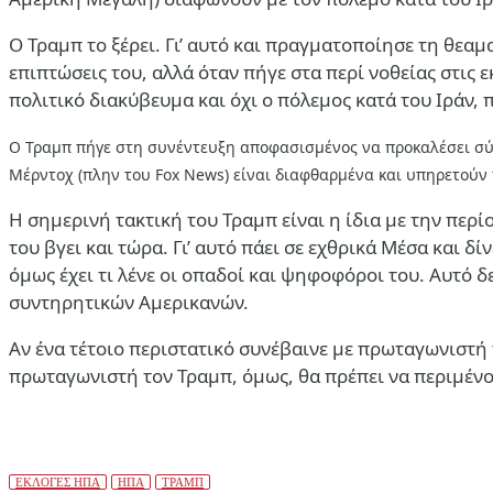
Ο Τραμπ το ξέρει. Γι’ αυτό και πραγματοποίησε τη θεα
επιπτώσεις του, αλλά όταν πήγε στα περί νοθείας στις 
πολιτικό διακύβευμα και όχι ο πόλεμος κατά του Ιράν, 
Ο Τραμπ πήγε στη συνέντευξη αποφασισμένος να προκαλέσει σύγκ
Μέρντοχ (πλην του Fox News) είναι διαφθαρμένα και υπηρετούν 
Η σημερινή τακτική του Τραμπ είναι η ίδια με την περί
του βγει και τώρα. Γι’ αυτό πάει σε εχθρικά Μέσα και 
όμως έχει τι λένε οι οπαδοί και ψηφοφόροι του. Αυτό 
συντηρητικών Αμερικανών.
Aν ένα τέτοιο περιστατικό συνέβαινε με πρωταγωνιστή 
πρωταγωνιστή τον Τραμπ, όμως, θα πρέπει να περιμέν
ΕΚΛΟΓΕΣ ΗΠΑ
ΗΠΑ
ΤΡΑΜΠ