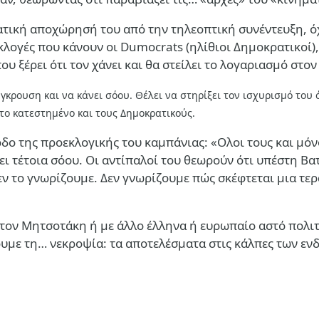
ματική αποχώρησή του από την τηλεοπτική συνέντευξη, ό
εκλογές που κάνουν οι Dumocrats (ηλίθιοι Δημοκρατικοί)
που ξέρει ότι τον χάνει και θα στείλει το λογαριασμό σ
ρουση και να κάνει σόου. Θέλει να στηρίξει τον ισχυρισμό του ό
το κατεστημένο και τους Δημοκρατικούς.
οδο της προεκλογικής του καμπάνιας: «Ολοι τους και μόνο
δίνει τέτοια σόου. Οι αντίπαλοί του θεωρούν ότι υπέστη 
δεν το γνωρίζουμε. Δεν γνωρίζουμε πώς σκέφτεται μια τ
τον Μητσοτάκη ή με άλλο έλληνα ή ευρωπαίο αστό πολιτι
ουμε τη… νεκροψία: τα αποτελέσματα στις κάλπες των ε