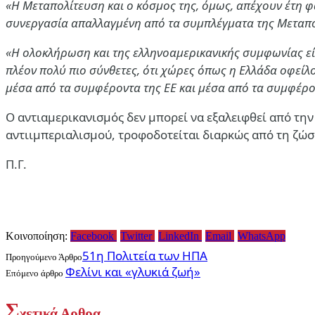
«Η Μεταπολίτευση και ο κόσμος της, όμως, απέχουν έτη φ
συνεργασία απαλλαγμένη από τα συμπλέγματα της Μεταπολί
«Η ολοκλήρωση και της ελληνοαμερικανικής συμφωνίας είνα
πλέον πολύ πιο σύνθετες, ότι χώρες όπως η Ελλάδα οφείλ
μέσα από τα συμφέροντα της ΕΕ και μέσα από τα συμφέρον
Ο αντιαμερικανισμός δεν μπορεί να εξαλειφθεί από την Ε
αντιιμπεριαλισμού, τροφοδοτείται διαρκώς από τη ζώ
Π.Γ.
Κοινοποίηση:
Facebook
Twitter
LinkedIn
Email
WhatsApp
51η Πολιτεία των ΗΠΑ
Προηγούμενο Άρθρο
Φελίνι και «γλυκιά ζωή»
Επόμενο άρθρο
Σ
χετικά Αρθρα