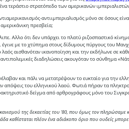
ς ένα τεράστιο στρατόπεδο των αμερικανών ιμπεριαλιστών
 αντιαμερικανισμός-αντιιμπεριαλισμός μόνο σε όσους είν
 αμερικάνικη πρεσβεία;
ξέλιπε. Αλλο ότι δεν υπάρχει το πλατύ ριζοσπαστικό κίν
 έγινε με το χτύπημα στους δίδυμους πύργους του Μανχά
 λαός αισθανόταν ικανοποίηση και την εκδήλωνε σε κάθε
 αντιπολεμικές διαδηλώσεις ακουγόταν το σύνθημα «Νάτ
έλαβαν και πάλι να μετατρέψουν το ευκταίο για την ελλη
σαν απόψεις του ελληνικού λαού. Φωτιά πήραν τα πληκτρ
ρακτηριστικό δείγμα από αρθρογράφους μόνο του Συγκρο
ικανισμού της δεκαετίας του ‘80, που όμως τον πληρώσαμε 
άδα καθίσταται πλέον ένα αδιάκοπο όριο που ουδείς μπορεί