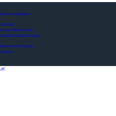
ίησαν ως ανθρώπινες
Αξιώτισσα»
τη χώρα ο Μητσοτάκης
α διαδρομή στο Στενό του
ρμούζ δεν θα ανοίξει»
των όπλων