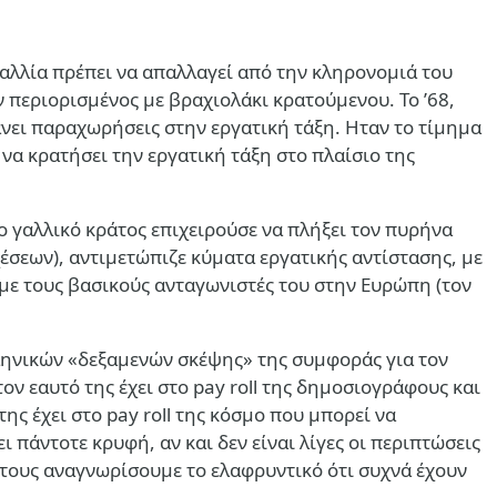
Γαλλία πρέπει να απαλλαγεί από την κληρονομιά του
ν περιορισμένος με βραχιολάκι κρατούμενου. Το ’68,
νει παραχωρήσεις στην εργατική τάξη. Ηταν το τίμημα
να κρατήσει την εργατική τάξη στο πλαίσιο της
το γαλλικό κράτος επιχειρούσε να πλήξει τον πυρήνα
έσεων), αντιμετώπιζε κύματα εργατικής αντίστασης, με
ε τους βασικούς ανταγωνιστές του στην Ευρώπη (τον
ληνικών «δεξαμενών σκέψης» της συμφοράς για τον
ν εαυτό της έχει στο pay roll της δημοσιογράφους και
ς έχει στο pay roll της κόσμο που μπορεί να
 πάντοτε κρυφή, αν και δεν είναι λίγες οι περιπτώσεις
 τους αναγνωρίσουμε το ελαφρυντικό ότι συχνά έχουν