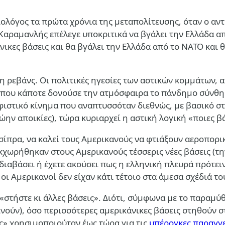
ιολόγος τα πρώτα χρόνια της μεταπολίτευσης, όταν ο α
Καραμανλής επέλεγε υποκριτικά να βγάλει την Ελλάδα απ
νικες βάσεις και θα βγάλει την Ελλάδα από το ΝΑΤΟ και 
η ρεβάνς. Οι πολιτικές ηγεσίες των αστικών κομμάτων, α
κεί που κάποτε δονούσε την ατμόσφαιρα το πάνδημο σύνθ
φιστικό κίνημα που αναπτυσσόταν διεθνώς, με βασικό στό
ην αποικίες), τώρα κυριαρχεί η αστική λογική «ποιες β
πρα, να καλεί τους Αμερικανούς να φτιάξουν αεροπορικ
εκχωρήθηκαν στους Αμερικανούς τέσσερις νέες βάσεις (
ε διαβάσει ή έχετε ακούσει πως η ελληνική πλευρά πρότε
ι Αμερικανοί δεν είχαν κάτι τέτοιο στα άμεσα σχέδιά το
 «στήστε κι άλλες βάσεις». Διότι, σύμφωνα με το παραμύ
νούν), όσο περισσότερες αμερικάνικες βάσεις στηθούν σ
ς» χρησιμοποιούταν έως τώρα για τις
υπέρογκες παραγγ