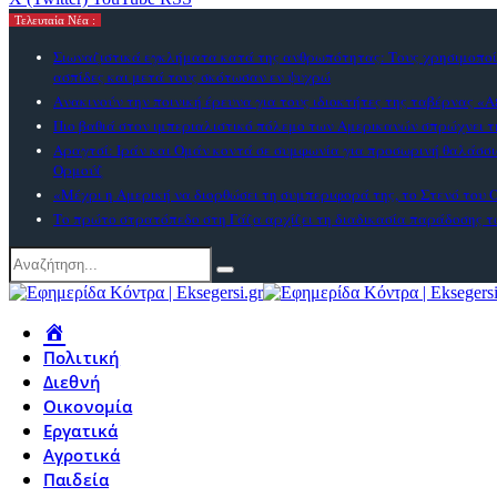
Τελευταία Νέα :
Σιωναζιστικά εγκλήματα κατά της ανθρωπότητας: Τους χρησιμοπο
ασπίδες και μετά τους σκότωσαν εν ψυχρώ
Ανακινούν την ποινική έρευνα για τους ιδιοκτήτες της ταβέρνας «
Πιο βαθιά στον ιμπεριαλιστικό πόλεμο των Αμερικανών σπρώχνει 
Αραγτσί: Ιράν και Ομάν κοντά σε συμφωνία για προσωρινή θαλάσσι
Ορμούζ
«Μέχρι η Αμερική να διορθώσει τη συμπεριφορά της, το Στενό του Ο
Το πρώτο στρατόπεδο στη Γάζα αρχίζει τη διαδικασία παράδοσης 
Πολιτική
Διεθνή
Οικονομία
Εργατικά
Αγροτικά
Παιδεία