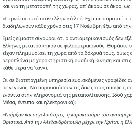
και για τη μετατροπή της χώρας, απ’ άκρου σε άκρο, ω
«Περνάει» αυτό στον ελληνικό λαό; Εχει περιοριστεί ο
διαδηλώνουν κάθε χρόνο στις 17 Νοέμβρη έξω από την
Εμείς είμαστε σίγουροι ότι ο αντιαμερικανισμός δεν ε
Ελληνες μετατράπηκαν σε φιλοαμερικανούς. Θυμάστε τι
είχαν πλημμυρίσει τη χώρα από τα δάκρυά τους, όμως ο
αεροπλάνα με χαρακτηριστική ομαδική κίνηση και στις
κάθε μέρα να ‘ταν»).
Οι σε διατεταγμένη υπηρεσία ευρισκόμενες γραφίδες αν
σε γεγονός. Να παρουσιάσουν τις δικές τους απόψεις 
ενάντια στην κληρονομιά της μεταπολίτευσης. Ιδού χα
Μέσα, έντυπα και ηλεκτρονικά):
«Υπήρξαν και οι γελοιότητες: η καρικατούρα του αντιαμερ
Οριστικά. Από την Αλεξανδρόπουλη μέχρι την Κρήτη, η Ελλ