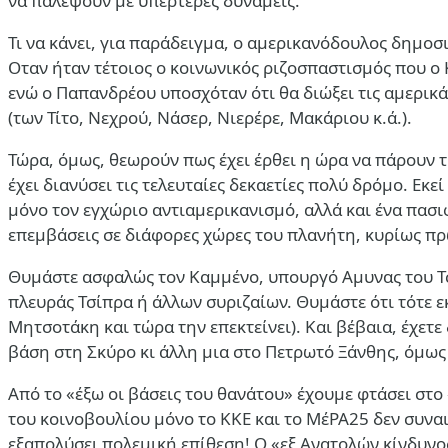
να παλέψουν με υπέρτερες δυνάμεις.
Τι να κάνει, για παράδειγμα, ο αμερικανόδουλος δημοσ
Οταν ήταν τέτοιος ο κοινωνικός ριζοσπαστισμός που ο 
ενώ ο Παπανδρέου υποσχόταν ότι θα διώξει τις αμερικά
(των Τίτο, Νεχρού, Νάσερ, Νιερέρε, Μακάριου κ.ά.).
Τώρα, όμως, θεωρούν πως έχει έρθει η ώρα να πάρουν τ
έχει διανύσει τις τελευταίες δεκαετίες πολύ δρόμο. Ε
μόνο τον εγχώριο αντιαμερικανισμό, αλλά και ένα πασι
επεμβάσεις σε διάφορες χώρες του πλανήτη, κυρίως πρώ
Θυμάστε ασφαλώς τον Καμμένο, υπουργό Αμυνας του Τσί
πλευράς Τσίπρα ή άλλων συριζαίων. Θυμάστε ότι τότε 
Μητσοτάκη και τώρα την επεκτείνει). Και βέβαια, έχετ
βάση στη Σκύρο κι άλλη μια στο Πετρωτό Ξάνθης, όμως ο
Από το «έξω οι βάσεις του θανάτου» έχουμε φτάσει στο
του κοινοβουλίου μόνο το ΚΚΕ και το ΜέΡΑ25 δεν συναι
εξαπολύσει πολεμική επίθεση! Ο «εξ Ανατολών κίνδυνο