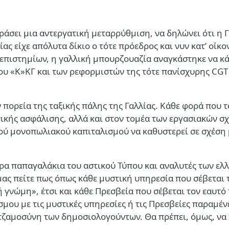
ράσει μια αντεργατική μεταρρύθμιση, να δηλώνει ότι η 
ας είχε απόλυτα δίκιο ο τότε πρόεδρος και νυν κατ’ οίκο
επιστημίων, η γαλλική μπουρζουαζία αναγκάστηκε να κά
ου «Κ»ΚΓ και των ρεφορμιστών της τότε πανίσχυρης CGT 
ν πορεία της ταξικής πάλης της Γαλλίας. Κάθε φορά που 
ικής ασφάλισης, αλλά και στον τομέα των εργασιακών σχ
ύ μονοπωλιακού καπιταλισμού να καθυστερεί σε σχέση μ
ρα παπαγαλάκια του αστικού Τύπου και αναλυτές των ελ
ς πείτε πως όπως κάθε μυστική υπηρεσία που σέβεται το
νώμη», έτσι και κάθε Πρεσβεία που σέβεται τον εαυτό τη
μου με τις μυστικές υπηρεσίες ή τις Πρεσβείες παραμένει
ατζαμοσύνη των δημοσιολογούντων. Θα πρέπει, όμως, να