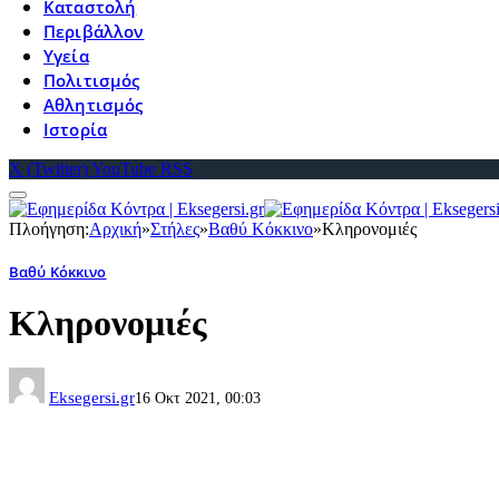
Καταστολή
Περιβάλλον
Υγεία
Πολιτισμός
Αθλητισμός
Ιστορία
X (Twitter)
YouTube
RSS
Πλοήγηση:
Αρχική
»
Στήλες
»
Βαθύ Κόκκινο
»
Κληρονομιές
Βαθύ Κόκκινο
Κληρονομιές
Eksegersi.gr
16 Οκτ 2021, 00:03