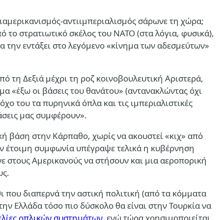
ντιαμερικανισμός-αντιιμπεριαλισμός σάρωνε τη χώρα;
ό το στρατιωτικό σκέλος του ΝΑΤΟ (στα λόγια, φυσικά),
θα την εντάξει στο λεγόμενο «κίνημα των αδεσμεύτων»
πό τη Δεξιά μέχρι τη ροζ κοινοβουλευτική Αριστερά,
ημα «έξω οι βάσεις του θανάτου» (αντανακλώντας όχι
χο του τα πυρηνικά όπλα και τις ιμπεριαλιστικές
άσεις μας συμφέρουν».
ή βάση στην Κάρπαθο, χωρίς να ακουστεί «κιχ» από
την έτοιμη συμφωνία υπέγραψε τελικά η κυβέρνηση
ινε στους Αμερικανούς να στήσουν και μια αεροπορική
υς.
θι που διαπερνά την αστική πολιτική (από τα κόμματα
την Ελλάδα τόσο πιο δύσκολο θα είναι στην Τουρκία να
ελίες οπλικών συστημάτων
, ενώ τώρα χρησιμοποιείται