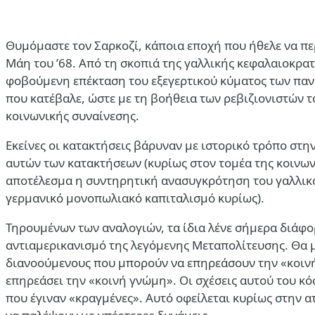
Θυμόμαστε τον Σαρκοζί, κάποια εποχή που ήθελε να πε
Μάη του ’68. Από τη σκοπιά της γαλλικής κεφαλαιοκρατί
φοβούμενη επέκταση του εξεγερτικού κύματος των παν
που κατέβαλε, ώστε με τη βοήθεια των ρεβιζιονιστών τ
κοινωνικής συναίνεσης.
Εκείνες οι κατακτήσεις βάρυναν με ιστορικό τρόπο στη
αυτών των κατακτήσεων (κυρίως στον τομέα της κοινων
αποτέλεσμα η συντηρητική ανασυγκρότηση του γαλλικο
γερμανικό μονοπωλιακό καπιταλισμό κυρίως).
Τηρουμένων των αναλογιών, τα ίδια λένε σήμερα διάφο
αντιαμερικανισμό της λεγόμενης Μεταπολίτευσης. Θα μα
διανοούμενους που μπορούν να επηρεάσουν την «κοινή γ
επηρεάσει την «κοινή γνώμη». Οι σχέσεις αυτού του κόσ
που έγιναν «κραγμένες». Αυτό οφείλεται κυρίως στην 