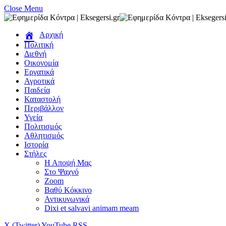
Close Menu
Αρχική
Πολιτική
Διεθνή
Οικονομία
Εργατικά
Αγροτικά
Παιδεία
Καταστολή
Περιβάλλον
Υγεία
Πολιτισμός
Αθλητισμός
Ιστορία
Στήλες
Η Αποψή Μας
Στο Ψαχνό
Zoom
Βαθύ Κόκκινο
Αντικυνωνικά
Dixi et salvavi animam meam
X (Twitter)
YouTube
RSS