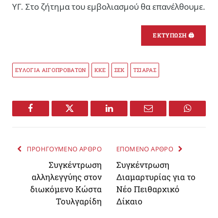
ΥΓ. Στο ζήτημα του εμβολιασμού θα επανέλθουμε.
ΕΚΤΥΠΩΣΗ 🖨
ΕΥΛΟΓΙΑ ΑΙΓΟΠΡΟΒΑΤΩΝ
ΚΚΕ
ΣΕΚ
ΤΣΙΑΡΑΣ
Facebook
Twitter
LinkedIn
Email
WhatsA
ΠΡΟΗΓΟΥΜΕΝΟ ΑΡΘΡΟ
ΕΠΟΜΕΝΟ ΑΡΘΡΟ
Συγκέντρωση
Συγκέντρωση
αλληλεγγύης στον
Διαμαρτυρίας για το
διωκόμενο Κώστα
Νέο Πειθαρχικό
Τουλγαρίδη
Δίκαιο