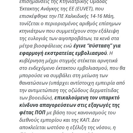
επισημάνσεις της Κτηνιατρικής Ομάδας
Έκτακτης Ανάγκης της ΕΕ (EUVET), που
επισκέφθηκε την ΠΕ Χαλκιδικής 14-16 Μάη,
τονίζεται ο περιορισμένος αριθμός επίσημων
κτηνιάτρων που συμμετέχουν στην εξάλειψη
της ευλογιάς των αιγοπροβάτων, τα κενά στα
μέτρα βιοσφάλειας ενώ
έγινε “σύσταση” για
εφαρμογή εκστρατείας εμβολιασμού
. Η
κυβέρνηση μέχρι στιγμής στέκεται αρνητικά
στο ενδεχόμενο έκτακτου εμβολιασμού, που θα
μπορούσε να συμβάλει στη μείωση των
θανατώσεων (υπάρχει αντίστοιχη εμπειρία από
την αντιμετώπιση της οζώδους δερματίτιδας
των βοοειδών),
επικαλούμενη τον υπαρκτό
κίνδυνο απαγορεύσεων στις εξαγωγές της
φέτας ΠΟΠ
με βάση τους κανονισμούς του
διεθνούς εμπορίου και της ΚΑΠ. Δεν
αποκλείεται ωστόσο η εξέλιξη της νόσου, η