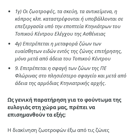
1γ) Οι ζωοτροφές, τα σκεύη, τα αντικείμενα, η
κόπρος κλπ. καταστρέφονται ή υποβάλλονται σε
επεξεργασία υπό την εποπτεία Κτηνιάτρων του
Τοπικού Κέντρου Ελέγχου της Ασθένειας
4γ) Επιτρέπεται η μεταφορά ζώων των
ευαίσθητων ειδών εντός της ζώνης επιτήρησης,
μόνο μετά από άδεια του Τοπικού Κέντρου
9. Επιτρέπεται η σφαγή των ζώων της ΠΕ
Φλώρινας στο πλησιέστερο σφαγείο και μετά από
άδεια της αρμόδιας Κτηνιατρικής αρχής
.
Ως
γενική παρατήρηση
για
το φούντωμα της
ευλογιάς στη χώρα μας
, πρέπει να
επισημανθούν τα εξής:
Η διακίνηση ζωοτροφών έξω από τις ζώνες