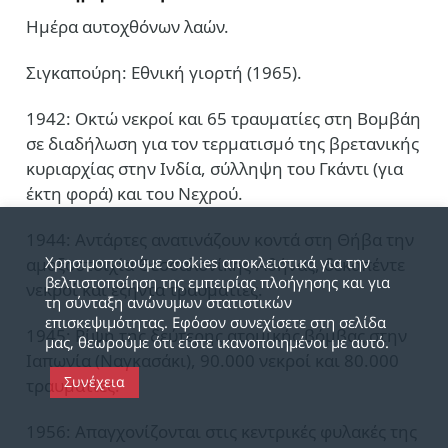
Ημέρα αυτοχθόνων λαών.
Σιγκαπούρη: Εθνική γιορτή (1965).
1942: Οκτώ νεκροί και 65 τραυματίες στη Βομβάη
σε διαδήλωση για τον τερματισμό της βρετανικής
κυριαρχίας στην Ινδία, σύλληψη του Γκάντι (για
έκτη φορά) και του Νεχρού.
1944: Αντάρτες ανατινάζουν κοντά στη Θήβα την
Χρησιμοποιούμε cookies αποκλειστικά για την
αμαξοστοιχία Θεσσαλονίκης-Αθήνας, δεκαπέντε
βελτιστοποίηση της εμπειρίας πλοήγησης και για
νεκροί και εξήντα τραυματίες.
τη σύνταξη ανώνυμων στατιστικών
επισκεψιμότητας. Εφόσον συνεχίσετε στη σελίδα
1945: Ρίψη της δεύτερης ατομικής βόμβας στην
μας, θεωρούμε ότι είστε ικανοποιημένοι με αυτό.
Ιαπωνία (Ναγκασάκι), 90.000 νεκροί και 80.000
Συνέχεια
τραυματίες.
1956: Απαγχονίζονται στις κεντρικές φυλακές της