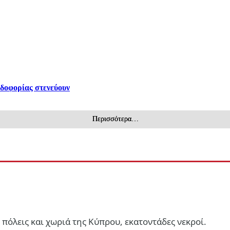
α φασιστοεθνίκια;
ρδοφορίας στενεύουν
Περισσότερα…
πόλεις και χωριά της Κύπρου, εκατοντάδες νεκροί.
ατάγματα στα πλευρά ενώ βρίσκεται υπό ισραηλινή κράτηση