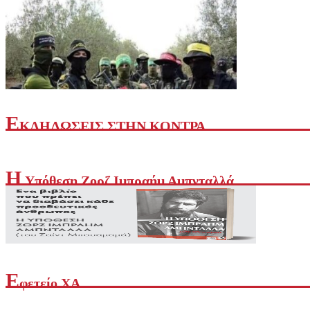
Ε
ΚΔΗΛΩΣΕΙΣ ΣΤΗΝ ΚΟΝΤΡΑ
Διεθνή
Η
Yπόθεση Ζορζ Ιμπραήμ Αμπνταλλά
Οχτώ υπουργοί Εξωτερικών αραβικών και ισλαμικών χωρών κατ
7 Αυγ 2026, 12:19
Ε
φετείο ΧΑ