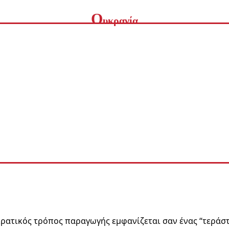
Ο
υκρανία
 ναζιστικό καθεστώς προστατεύεται από την ελευθερία στην έκφρ
ρατικός τρόπος παραγωγής εμφανίζεται σαν ένας “τεράσ