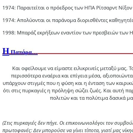
7 Αυγ 2026, 05:29
1974: Παραιτείται ο πρόεδρος των ΗΠΑ Ρίτσαρντ Νίξον 
1974: Απολύονται οι παράνομα διορισθέντες καθηγητές
1998: Μπαράζ εκρήξεων εναντίον των πρεσβειών των ΗΠ
Η
Παπάρα…
Και οφείλουμε να είμαστε ειλικρινείς μεταξύ μας. 
περισσότερα εναέρια και επίγεια μέσα, αξιοποιών
υπάρχουν στιγμές που η φύση και η ένταση των καιρικ
Καταστολή
ότι στις πυρκαγιές η πρόληψη σώζει ζωές. Και αυτή π
πολιτών και τα πολύτιμα δασικά μα
Θέουτα: όταν η αποικιοκρατία βαφτίζεται «προστασία των συν
7 Αυγ 2026, 05:16
(Στις πυρκαγιές δεν πήγε. Οι επικοινωνιολόγοι τον συμβο
πρωτοφανές: Δεν μπορούσε να γίνει τίποτα, γιατί μας νίκησ