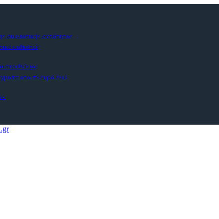
ς σιωνιστικής οντότητας
στικό καθεστώς
σιστοεθνίκια;
άγματα στα πλευρά ενώ
ν»