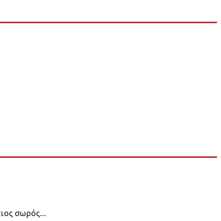
αση
τιος σωρός…