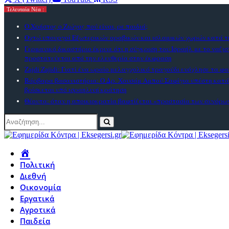
Τελευταία Νέα :
Ο Χρήστος ο Ζιώγας πού είναι, ρε παιδιά;
Οχτώ υπουργοί Εξωτερικών αραβικών και ισλαμικών χωρών κατά τη
Γερμανικό δικαστήριο έκρινε ότι η σύγκριση του Ισραήλ με το ναζι
προστατεύεται από την ελευθερία στην έκφραση
Zajdi Ζajidi: Γιατί ένα ωραίο μελαγχολικό τραγούδι ενόχλησε τα φα
Βάρβαρα βασανιστήρια: Ο Δρ. Χουσάμ Αμπού Σαφίγια υπέστη κατ
βρίσκεται υπό ισραηλινή κράτηση
Θέουτα: όταν η αποικιοκρατία βαφτίζεται «προστασία των συνόρω
Πολιτική
Διεθνή
Οικονομία
Εργατικά
Αγροτικά
Παιδεία