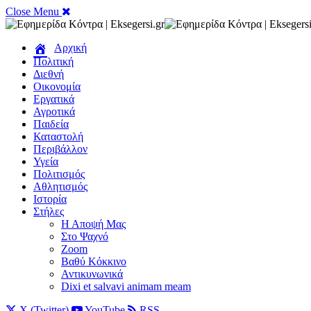
Close Menu
Αρχική
Πολιτική
Διεθνή
Οικονομία
Εργατικά
Αγροτικά
Παιδεία
Καταστολή
Περιβάλλον
Υγεία
Πολιτισμός
Αθλητισμός
Ιστορία
Στήλες
Η Αποψή Μας
Στο Ψαχνό
Zoom
Βαθύ Κόκκινο
Αντικυνωνικά
Dixi et salvavi animam meam
X (Twitter)
YouTube
RSS