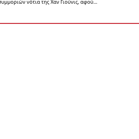
υμμοριών νότια της Χαν Γιούνις, αφού…