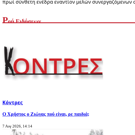
πρωί σύνθετη ενέδρα εναντίον μελών συνεργαζόμενων σ
Ρ
οή Ειδήσεων
Κόντρες
Ο Χρήστος ο Ζιώγας πού είναι, ρε παιδιά;
7 Αυγ 2026, 14:14