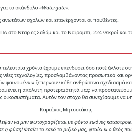
για το σκάνδαλο «
Watergate
».
 ανωτάτων σχολών και επανέρχονται οι παυθέντες.
Α στο Νταρ ες Σαλάμ και το Ναϊρόμπι, 224 νεκροί και τ
Τα τελευταία χρόνια έχουμε επενδύσει όσο ποτέ άλλοτε 
τας νέες τεχνολογίες, προσλαμβάνοντας προσωπικό και ο
ών φαινομένων ξεπερνούν κάθε ανθρώπινο σχεδιασμό και
αραμένει η απόλυτη προτεραιότητά μας: να προστατεύου
ς οικοσυστήματα. Αυτόν τον στόχο θα συνεχίσουμε να υπ
όρων»
Κυριάκος Μητσοτάκης
ύλεψαν να μην φωτογραφίζεται με φόντο εικόνες καταστροφή
ε η φύση! Φταίει το κακό το ριζικό μας, φταίει κι ο θεός π