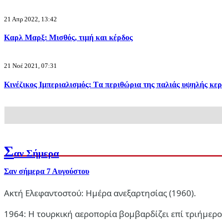
Πολιτισμός
21 Απρ 2022, 13:42
Καρλ Μαρξ: Μισθός, τιμή και κέρδος
Zajdi Ζajidi: Γιατί ένα ωραίο μελαγχολικό τραγούδι ενόχλησε τ
7 Αυγ 2026, 10:20
21 Νοέ 2021, 07:31
Κινέζικος Ιμπεριαλισμός: Tα περιθώρια της παλιάς υψηλής κε
Σ
αν Σήμερα
Σαν σήμερα 7 Αυγούστου
Ακτή Ελεφαντοστού: Ημέρα ανεξαρτησίας (1960).
Διεθνή
1964: Η τουρκική αεροπορία βομβαρδίζει επί τριήμερο 
Βάρβαρα βασανιστήρια: Ο Δρ. Χουσάμ Αμπού Σαφίγια υπέστη κ