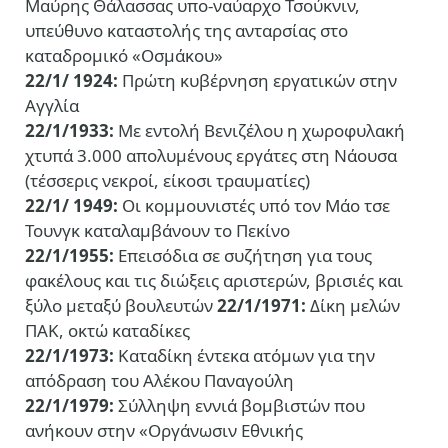
Μαύρης Θάλασσας υπο-ναύαρχο Τσούκνιν,
υπεύθυνο καταστολής της ανταρσίας στο
καταδρομικό «Οσμάκου»
22/1/ 1924:
Πρώτη κυβέρνηση εργατικών στην
Αγγλία
22/1/1933:
Με εντολή Βενιζέλου η χωροφυλακή
χτυπά 3.000 απολυμένους εργάτες στη Νάουσα
(τέσσερις νεκροί, είκοσι τραυματίες)
22/1/ 1949:
Οι κομμουνιστές υπό τον Μάο τσε
Τουνγκ καταλαμβάνουν το Πεκίνο
22/1/1955:
Επεισόδια σε συζήτηση για τους
φακέλους και τις διώξεις αριστερών, βρισιές και
ξύλο μεταξύ βουλευτών
22/1/1971:
Δίκη μελών
ΠΑΚ, οκτώ καταδίκες
22/1/1973:
Καταδίκη έντεκα ατόμων για την
απόδραση του Αλέκου Παναγούλη
22/1/1979:
Σύλληψη εννιά βομβιστών που
ανήκουν στην «Οργάνωσιν Εθνικής