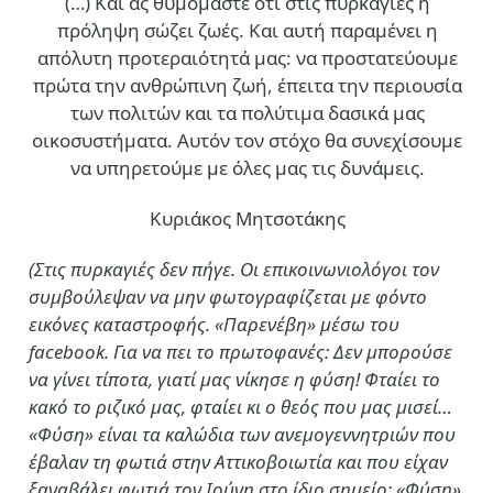
(…)
Και ας θυμόμαστε ότι στις πυρκαγιές η
πρόληψη σώζει ζωές. Και αυτή παραμένει η
απόλυτη προτεραιότητά μας: να προστατεύουμε
πρώτα την ανθρώπινη ζωή, έπειτα την περιουσία
των πολιτών και τα πολύτιμα δασικά μας
οικοσυστήματα. Αυτόν τον στόχο θα συνεχίσουμε
να υπηρετούμε με όλες μας τις δυνάμεις.
Κυριάκος Μητσοτάκης
(Στις πυρκαγιές δεν πήγε. Οι επικοινωνιολόγοι τον
συμβούλεψαν να μην φωτογραφίζεται με φόντο
εικόνες καταστροφής. «Παρενέβη» μέσω του
facebook. Για να πει το πρωτοφανές: Δεν μπορούσε
να γίνει τίποτα, γιατί μας νίκησε η φύση! Φταίει το
κακό το ριζικό μας, φταίει κι ο θεός που μας μισεί…
«Φύση» είναι τα καλώδια των ανεμογεννητριών που
έβαλαν τη φωτιά στην Αττικοβοιωτία και που είχαν
ξαναβάλει φωτιά τον Ιούνη στο ίδιο σημείο; «Φύση»