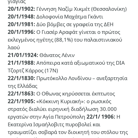
γιαγιάς
20/1/1902:
Γέννηση Ναζίμ Χικμέτ (Θεσσαλονίκη)
20/1/1948:
Δολοφονία Μαχάτμα Γκάντι
20/1/1981:
Δύο βόμβες σε γραφεία της ΔΕΗ
20/1/1996:
Ο Γιασέρ Αραφάτ γίνεται ο πρώτος
εκλεγμένος ηγέτης (88,1%) του παλαιστινιακού
λαού
21/01/1924:
Θάνατος Λένιν
21/1/1988:
Απόπειρα κατά αξιωματικού της DIA
Τζορτζ Κάρρος (17Ν)
22/1/1830:
Πρωτόκολλο Λονδίνου – ανεξαρτησία
της Ελλάδας
22/1/1863:
Ο Οθωνας κηρύσσεται έκπτωτος
22/1/1905:
«Κόκκινη Κυριακή»: ο ρωσικός
στρατός διαλύει ειρηνική διαδήλωση 30.000
εργατών στην Αγία Πετρούπολη
22/1/ 1906:
Η
Εκατερίνα Ισμαήλοβιτς πυροβολεί και
τραυματίζει σοβαρά τον διοικητή του στόλου της