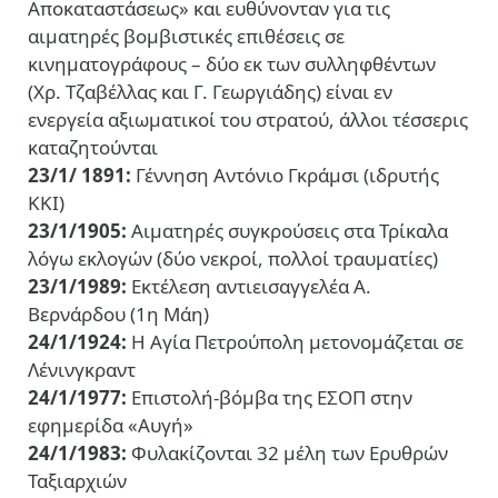
Αποκαταστάσεως» και ευθύνονταν για τις
αιματηρές βομβιστικές επιθέσεις σε
κινηματογράφους – δύο εκ των συλληφθέντων
(Χρ. Τζαβέλλας και Γ. Γεωργιάδης) είναι εν
ενεργεία αξιωματικοί του στρατού, άλλοι τέσσερις
καταζητούνται
23/1/ 1891:
Γέννηση Αντόνιο Γκράμσι (ιδρυτής
ΚΚΙ)
23/1/1905:
Αιματηρές συγκρούσεις στα Τρίκαλα
λόγω εκλογών (δύο νεκροί, πολλοί τραυματίες)
23/1/1989:
Εκτέλεση αντιεισαγγελέα Α.
Βερνάρδου (1η Μάη)
24/1/1924:
Η Αγία Πετρούπολη μετονομάζεται σε
Λένινγκραντ
24/1/1977:
Επιστολή-βόμβα της ΕΣΟΠ στην
εφημερίδα «Αυγή»
24/1/1983:
Φυλακίζονται 32 μέλη των Ερυθρών
Ταξιαρχιών