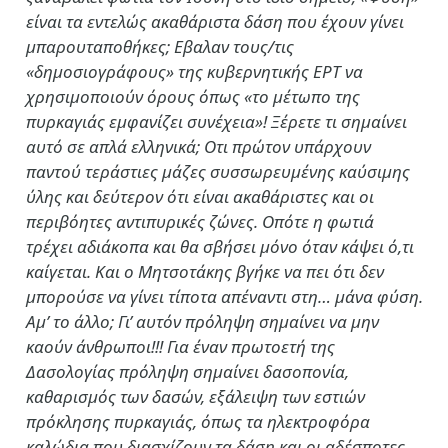
είναι τα εντελώς ακαθάριστα δάση που έχουν γίνει
μπαρουταποθήκες; Εβαλαν τους/τις
«δημοσιογράφους» της κυβερνητικής ΕΡΤ να
χρησιμοποιούν όρους όπως «το μέτωπο της
πυρκαγιάς εμφανίζει συνέχεια»! Ξέρετε τι σημαίνει
αυτό σε απλά ελληνικά; Οτι πρώτον υπάρχουν
παντού τεράστιες μάζες συσσωρευμένης καύσιμης
ύλης και δεύτερον ότι είναι ακαθάριστες και οι
περιβόητες αντιπυρικές ζώνες. Οπότε η φωτιά
τρέχει αδιάκοπα και θα σβήσει μόνο όταν κάψει ό,τι
καίγεται. Και ο Μητσοτάκης βγήκε να πει ότι δεν
μπορούσε να γίνει τίποτα απέναντι στη… μάνα φύση.
Αμ’ το άλλο; Γι’ αυτόν πρόληψη σημαίνει να μην
καούν άνθρωποι!!! Για έναν πρωτοετή της
Δασολογίας πρόληψη σημαίνει δασοπονία,
καθαρισμός των δασών, εξάλειψη των εστιών
πρόκλησης πυρκαγιάς, όπως τα ηλεκτροφόρα
καλώδια που διασχίζουν τα δάση και οι αδέσποτες