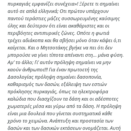
πυρκαγιάς εμφανίζει συνέχεια»! Ξέρετε τι σημαίνει
αυτό σε απλά ελληνικά; Οτι πρώτον υπάρχουν
παντού τεράστιες μάζες συσσωρευμένης καύσιμης
ύλης και δεύτερον ότι είναι ακαθάριστες και οι
περιβόητες αντιπυρικές ζώνες. Οπότε η φωτιά
τρέχει αδιάκοπα και θα σβήσει μόνο όταν κάψει ό,τι
καίγεται. Και ο Μητσοτάκης βγήκε να πει ότι δεν
μπορούσε να γίνει τίποτα απέναντι στη… μάνα φύση.
Αμ’ το άλλο; Γι’ αυτόν πρόληψη σημαίνει να μην
καούν άνθρωποι!!! Για έναν πρωτοετή της
Δασολογίας πρόληψη σημαίνει δασοπονία,
καθαρισμός των δασών, εξάλειψη των εστιών
πρόκλησης πυρκαγιάς, όπως τα ηλεκτροφόρα
καλώδια που διασχίζουν τα δάση και οι αδέσποτες
χωματερές μέσα και γύρω από τα δάση. Η πρόληψη
είναι μια δουλειά που γίνεται συστηματικά κάθε
χρόνο το χειμώνα. Ανάπτυξη και προστασία των
δασών και των δασικών εκτάσεων ονομάζεται. Αυτή