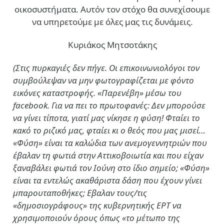
οικοσυστήματα. Αυτόν τον στόχο θα συνεχίσουμε
να υπηρετούμε με όλες μας τις δυνάμεις.
Κυριάκος Μητσοτάκης
(Στις πυρκαγιές δεν πήγε. Οι επικοινωνιολόγοι τον
συμβούλεψαν να μην φωτογραφίζεται με φόντο
εικόνες καταστροφής. «Παρενέβη» μέσω του
facebook. Για να πει το πρωτοφανές: Δεν μπορούσε
να γίνει τίποτα, γιατί μας νίκησε η φύση! Φταίει το
κακό το ριζικό μας, φταίει κι ο θεός που μας μισεί…
«Φύση» είναι τα καλώδια των ανεμογεννητριών που
έβαλαν τη φωτιά στην Αττικοβοιωτία και που είχαν
ξαναβάλει φωτιά τον Ιούνη στο ίδιο σημείο; «Φύση»
είναι τα εντελώς ακαθάριστα δάση που έχουν γίνει
μπαρουταποθήκες; Εβαλαν τους/τις
«δημοσιογράφους» της κυβερνητικής ΕΡΤ να
χρησιμοποιούν όρους όπως «το μέτωπο της