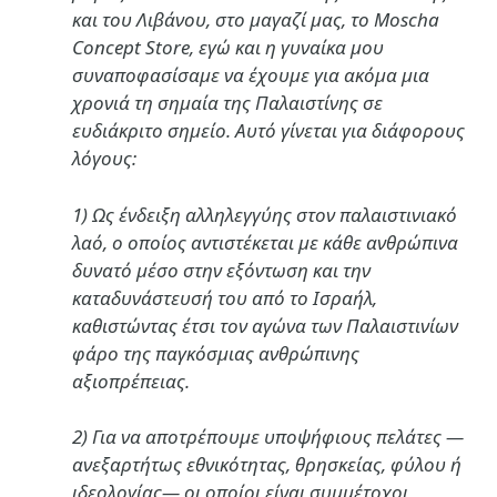
και του Λιβάνου, στο μαγαζί μας, το Moscha
Concept Store, εγώ και η γυναίκα μου
συναποφασίσαμε να έχουμε για ακόμα μια
χρονιά τη σημαία της Παλαιστίνης σε
ευδιάκριτο σημείο. Αυτό γίνεται για διάφορους
λόγους:
1) Ως ένδειξη αλληλεγγύης στον παλαιστινιακό
λαό, ο οποίος αντιστέκεται με κάθε ανθρώπινα
δυνατό μέσο στην εξόντωση και την
καταδυνάστευσή του από το Ισραήλ,
καθιστώντας έτσι τον αγώνα των Παλαιστινίων
φάρο της παγκόσμιας ανθρώπινης
αξιοπρέπειας.
2) Για να αποτρέπουμε υποψήφιους πελάτες —
ανεξαρτήτως εθνικότητας, θρησκείας, φύλου ή
ιδεολογίας— οι οποίοι είναι συμμέτοχοι,