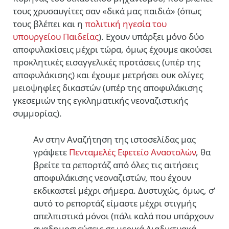
τους χρυσαυγίτες σαν «δικά μας παιδιά» (όπως
τους βλέπει και η
πολιτική ηγεσία του
υπουργείου Παιδείας
). Εχουν υπάρξει μόνο δύο
αποφυλακίσεις μέχρι τώρα, όμως έχουμε ακούσει
προκλητικές εισαγγελικές προτάσεις (υπέρ της
αποφυλάκισης) και έχουμε μετρήσει ουκ ολίγες
μειοψηφίες δικαστών (υπέρ της αποφυλάκισης
γκεσεμιών της εγκληματικής νεοναζιστικής
συμμορίας).
Αν στην Αναζήτηση της ιστοσελίδας μας
γράψετε
Πενταμελές Εφετείο Αναστολών
, θα
βρείτε τα ρεπορτάζ από όλες τις αιτήσεις
αποφυλάκισης νεοναζιστών, που έχουν
εκδικαστεί μέχρι σήμερα. Δυστυχώς, όμως, σ’
αυτό το ρεπορτάζ είμαστε μέχρι στιγμής
απελπιστικά μόνοι (πάλι καλά που υπάρχουν
αναδημοσιεύσεις σε μερικά Διαδικτυακά