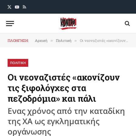
X
YouTube
RSS
(Twitter)
ΠΛΟΗΓΗΣΗ:
Αρχική
Πολιτική
Οι νεοναζιστές «ακονίζουν τις ξιφολόγχες στα πεζοδρόμια» και πάλι
»
»
ΠΟΛΙΤΙΚΗ
Οι νεοναζιστές «ακονίζουν
τις ξιφολόγχες στα
πεζοδρόμια» και πάλι
Ενας χρόνος από την καταδίκη
της ΧΑ ως εγκληματικής
οργάνωσης