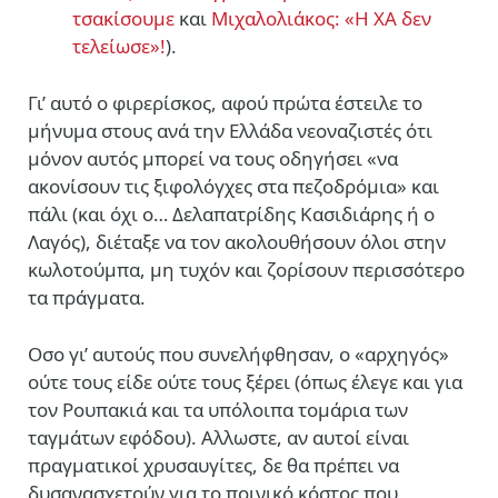
τσακίσουμε
και
Μιχαλολιάκος: «Η ΧΑ δεν
τελείωσε»!
).
Γι’ αυτό ο φιρερίσκος, αφού πρώτα έστειλε το
μήνυμα στους ανά την Ελλάδα νεοναζιστές ότι
μόνον αυτός μπορεί να τους οδηγήσει «να
ακονίσουν τις ξιφολόγχες στα πεζοδρόμια» και
πάλι (και όχι ο… Δελαπατρίδης Κασιδιάρης ή ο
Λαγός), διέταξε να τον ακολουθήσουν όλοι στην
κωλοτούμπα, μη τυχόν και ζορίσουν περισσότερο
τα πράγματα.
Οσο γι’ αυτούς που συνελήφθησαν, ο «αρχηγός»
ούτε τους είδε ούτε τους ξέρει (όπως έλεγε και για
τον Ρουπακιά και τα υπόλοιπα τομάρια των
ταγμάτων εφόδου). Αλλωστε, αν αυτοί είναι
πραγματικοί χρυσαυγίτες, δε θα πρέπει να
δυσανασχετούν για το ποινικό κόστος που