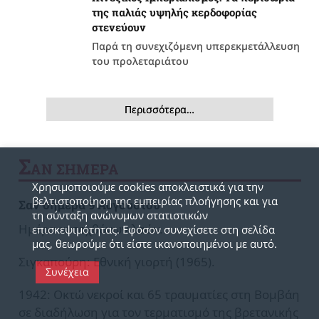
της παλιάς υψηλής κερδοφορίας
στενεύουν
Παρά τη συνεχιζόμενη υπερεκμετάλλευση
του προλεταριάτου
Περισσότερα…
Σ
ΑΝ ΣΗΜΕΡΑ
Χρησιμοποιούμε cookies αποκλειστικά για την
βελτιστοποίηση της εμπειρίας πλοήγησης και για
Σαν σήμερα 9 Αυγούστου
τη σύνταξη ανώνυμων στατιστικών
Ημέρα αυτοχθόνων λαών.
επισκεψιμότητας. Εφόσον συνεχίσετε στη σελίδα
μας, θεωρούμε ότι είστε ικανοποιημένοι με αυτό.
Σιγκαπούρη: Εθνική γιορτή (1965).
Συνέχεια
1942: Οκτώ νεκροί και 65 τραυματίες στη Βομβάη
σε διαδήλωση για τον τερματισμό της βρετανικής