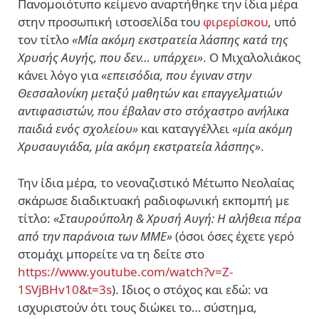
Πανομοιότυπο κείμενο αναρτήθηκε την ίδια μέρα
στην προσωπική ιστοσελίδα του
φιρερίσκου
, υπό
τον τίτλο
«Μία ακόμη εκστρατεία λάσπης κατά της
Χρυσής Αυγής, που δεν… υπάρχει»
. Ο Μιχαλολιάκος
κάνει λόγο για
«
επεισόδια, που έγιναν στην
Θεσσαλονίκη μεταξύ μαθητών και επαγγελματιών
αντιφασιστών, που έβαλαν στο στόχαστρο ανήλικα
παιδιά ενός σχολείου»
και καταγγέλλει
«μία ακόμη
Χρυσαυγιάδα, μία ακόμη εκστρατεία λάσπης»
.
Την ίδια μέρα, το νεοναζιστικό Μέτωπο Νεολαίας
σκάρωσε διαδικτυακή ραδιοφωνική εκπομπή με
τίτλο:
«Σταυρούπολη & Χρυσή Αυγή: Η αλήθεια πέρα
από την παράνοια των ΜΜΕ»
(όσοι όσες έχετε γερό
στομάχι μπορείτε να τη δείτε στο
https://www.youtube.com/watch?v=Z-
1SVjBHv10&t=3s
). Ιδιος ο στόχος και εδώ: να
ισχυριστούν ότι τους διώκει το… σύστημα,