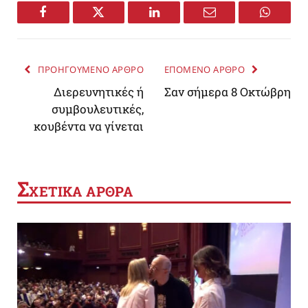
Facebook
Twitter
LinkedIn
Email
WhatsA
ΠΡΟΗΓΟΥΜΕΝΟ ΑΡΘΡΟ
ΕΠΟΜΕΝΟ ΑΡΘΡΟ
Διερευνητικές ή
Σαν σήμερα 8 Οκτώβρη
συμβουλευτικές,
κουβέντα να γίνεται
Σ
ΧΕΤΙΚΑ ΑΡΘΡΑ