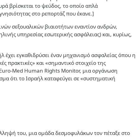
υρά βρίσκεται το ψεύδος, το οποίο απλά
ς γνησιότητας στο ρεπορτάζ που έκανε.]
λινών σεξουαλικών βιαιοτήτων εναντίον ανδρών,
ηλινής υπηρεσίας εσωτερικής ασφάλειας) και, κυρίως,
αήλ έχει εγκαθιδρύσει έναν μηχανισμό ασφαλείας όπου η
κές πρακτικές» και «σημαντικό στοιχείο της
Euro-Med Human Rights Monitor
, μια οργάνωση
σμα ότι το Ισραήλ καταφεύγει σε «συστηματική
σύλληψή του, μια ομάδα δεσμοφυλάκων τον πέταξε στο