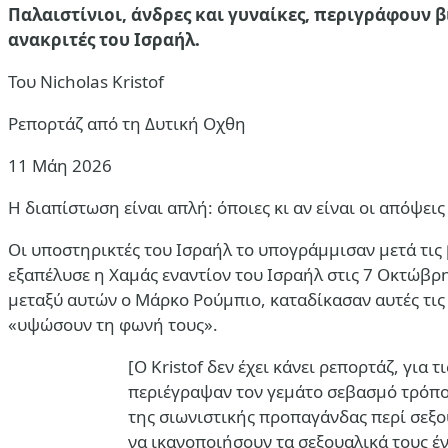
Παλαιστίνιοι, άνδρες και γυναίκες, περιγράφουν 
ανακριτές του Ισραήλ.
Του
Nicholas Kristof
Ρεπορτάζ από τη Δυτική Οχθη
11 Μάη 2026
Η διαπίστωση είναι απλή: όποιες κι αν είναι οι απόψε
Οι υποστηρικτές του Ισραήλ το υπογράμμισαν μετά τις 
εξαπέλυσε η Χαμάς εναντίον του Ισραήλ στις 7 Οκτώβρ
μεταξύ αυτών ο
Μάρκο Ρούμπιο
, καταδίκασαν αυτές τι
«υψώσουν τη φωνή τους».
[Ο Kristof δεν έχει κάνει ρεπορτάζ, για
περιέγραψαν τον γεμάτο σεβασμό τρόπο 
της σιωνιστικής προπαγάνδας περί σεξο
να ικανοποιήσουν τα σεξουαλικά τους έ