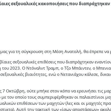
βίαιες σεξουαλικές κακοποιήσεις που διαπράχτηκαν
ις μας για τη σύγκρουση στη Μέση Ανατολή, θα έπρεπε ν
βίαιες σεξουαλικές επιθέσεις που διαπράχτηκαν εναντίο
η του 2023. Ο
Ντόναλντ Τραμπ
, ο
Τζο Μπάιντεν
, ο
Μπενια
ς σεξουαλικές βιαιότητες, ενώ ο Νετανιάχου κάλεσε, δικ
 τις 7 Οκτώβρη, ούτε μπήκε στον κόπο να ερευνήσει τις 
με τον οποίο τους συμπεριφέρθηκαν οι παλαιστίνιοι μαχ
υαλικών επιθέσεων των μαχητών (λες και οι μαχητές πρ
νστικτα). Αυτή την τακτική των «ίσων αποστάσεων» ακολ