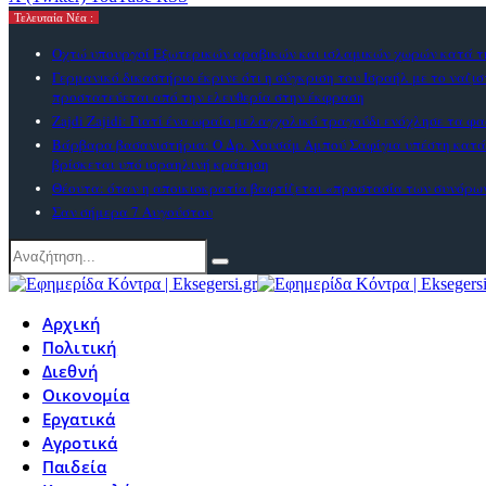
Τελευταία Νέα :
Οχτώ υπουργοί Εξωτερικών αραβικών και ισλαμικών χωρών κατά τη
Γερμανικό δικαστήριο έκρινε ότι η σύγκριση του Ισραήλ με το ναζι
προστατεύεται από την ελευθερία στην έκφραση
Zajdi Ζajidi: Γιατί ένα ωραίο μελαγχολικό τραγούδι ενόχλησε τα φα
Βάρβαρα βασανιστήρια: Ο Δρ. Χουσάμ Αμπού Σαφίγια υπέστη κατ
βρίσκεται υπό ισραηλινή κράτηση
Θέουτα: όταν η αποικιοκρατία βαφτίζεται «προστασία των συνόρω
Σαν σήμερα 7 Αυγούστου
Αρχική
Πολιτική
Διεθνή
Οικονομία
Εργατικά
Αγροτικά
Παιδεία