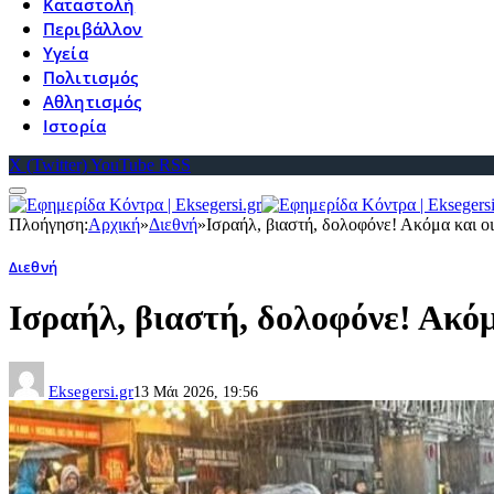
Καταστολή
Περιβάλλον
Υγεία
Πολιτισμός
Αθλητισμός
Ιστορία
X (Twitter)
YouTube
RSS
Πλοήγηση:
Αρχική
»
Διεθνή
»
Ισραήλ, βιαστή, δολοφόνε! Ακόμα και ο
Διεθνή
Ισραήλ, βιαστή, δολοφόνε! Ακό
Eksegersi.gr
13 Μάι 2026, 19:56