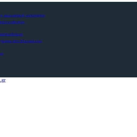
ς σιωνιστικής οντότητας
στικό καθεστώς
σιστοεθνίκια;
άγματα στα πλευρά ενώ
ν»