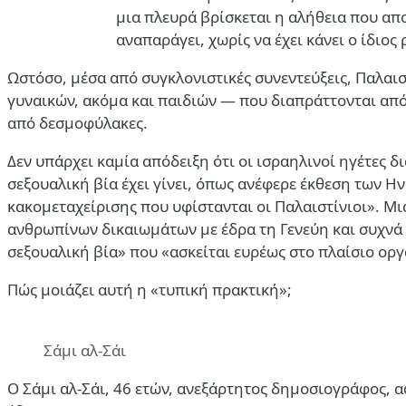
μια πλευρά βρίσκεται η αλήθεια που απο
αναπαράγει, χωρίς να έχει κάνει ο ίδιος
Ωστόσο, μέσα από συγκλονιστικές συνεντεύξεις, Παλαι
γυναικών, ακόμα και παιδιών — που διαπράττονται από 
από δεσμοφύλακες.
Δεν υπάρχει καμία απόδειξη ότι οι ισραηλινοί ηγέτες 
σεξουαλική βία έχει γίνει, όπως ανέφερε έκθεση των Η
κακομεταχείρισης που υφίστανται οι Παλαιστίνιοι». Μ
ανθρωπίνων δικαιωμάτων με έδρα τη Γενεύη και συχνά 
σεξουαλική βία» που «ασκείται ευρέως στο πλαίσιο ορ
Πώς μοιάζει αυτή η «τυπική πρακτική»;
Σάμι αλ-Σάι
Ο Σάμι αλ-Σάι, 46 ετών, ανεξάρτητος δημοσιογράφος, α