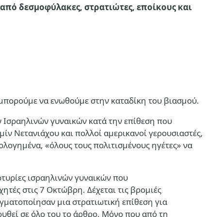
 από δεσμοφύλακες, στρατιώτες, εποίκους και
α μπορούμε να ενωθούμε στην καταδίκη του βιασμού.
ν Ισραηλινών γυναικών κατά την επίθεση που
μίν Νετανιάχου
και πολλοί αμερικανοί γερουσιαστές,
αιολογημένα, «όλους τους πολιτισμένους ηγέτες» να
μαρτυρίες ισραηλινών γυναικών που
ητές στις 7 Οκτώβρη. Δέχεται τις βρομιές
αγματοποίησαν μια στρατιωτική επίθεση για
ουθεί σε όλο του το άρθρο. Μόνο που από τη