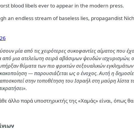
orst blood libels ever to appear in the modern press.
gh an endless stream of baseless lies, propagandist Nicho
026
ύσουν μία από τις χειρότερες συκοφαντίες αίματος που έχο
α από μια ατελείωτη σειρά αβάσιμων ψευδών ισχυρισμών,
 υπήρξαν θύματα των πιο φρικτών σεξουαλικών εγκλημάτων 
ακοποίηση — παρουσιάζεται ως ο ένοχος. Αυτή η δημοσίευσ
 αποσκοπεί στην τοποθέτηση του Ισραήλ στη μαύρη λίστα τ
πικρατήσει»
.
κάθε άλλο παρά υποστηρικτής της «Χαμάς» είναι, όπως θα
ίνιων