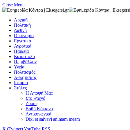
Close Menu
Αρχική
Πολιτική
Διεθνή
Οικονομία
Εργατικά
Αγροτικά
Παιδεία
Καταστολή
Περιβάλλον
Υγεία
Πολιτισμός
Αθλητισμός
Ιστορία
Στήλες
Η Αποψή Μας
Στο Ψαχνό
Zoom
Βαθύ Κόκκινο
Αντικυνωνικά
Dixi et salvavi animam meam
X (Twitter)
YouTube
RSS