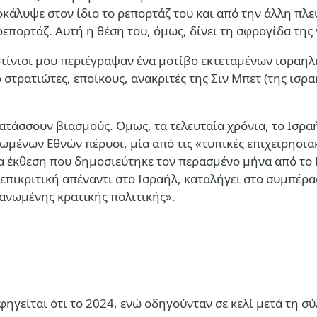
κάλυψε στον ίδιο το ρεπορτάζ του και από την άλλη πλε
 ρεπορτάζ. Αυτή η θέση του, όμως, δίνει τη σφραγίδα τη
στίνιοι μου περιέγραψαν ένα μοτίβο εκτεταμένων ισραη
στρατιώτες, εποίκους, ανακριτές της Σιν Μπετ (της ισρα
διατάσσουν βιασμούς. Ομως, τα τελευταία χρόνια, το Ισρ
νωμένων Εθνών πέρυσι, μία από τις «τυπικές επιχειρησια
ια έκθεση που δημοσιεύτηκε τον περασμένο μήνα από το
επικριτική απέναντι στο Ισραήλ, καταλήγει στο συμπέρα
γανωμένης κρατικής πολιτικής».
φηγείται ότι το 2024, ενώ οδηγούνταν σε κελί μετά τη 