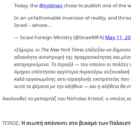
Today, the
@nytimes
chose to publish one of the w
In an unfathomable inversion of reality, and throu
Israel – whose…
— Israel Foreign Ministry (@IsraelMFA)
May 11, 2
«Σήμερα, οι
The New York Times
επέλεξαν να δημοσιε
αδιανόητη αντιστροφή της πραγματικότητας και μέσ
κατηγορούμενο. Το Ισραήλ — του οποίου οι πολίτες
όμηροι υπέστησαν αργότερα περαιτέρω σεξουαλική κ
καλά οργανωμένης αντι-ισραηλινής εκστρατείας που
αυτά τα ψέματα με την αλήθεια — και η αλήθεια θα ε
Ακολουθεί το ρεπορτάζ του
Nicholas Kristof
, ο οποίος 
ΤΙΤΛΟΣ:
Η σιωπή απέναντι στο βιασμό των Παλαιστ