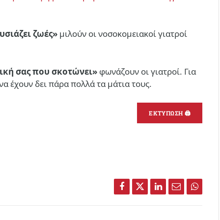
υσιάζει ζωές»
μιλούν οι νοσοκομειακοί γιατροί
τική σας που σκοτώνει»
φωνάζουν οι γιατροί. Για
α έχουν δει πάρα πολλά τα μάτια τους.
ΕΚΤΥΠΩΣΗ 🖨
Facebook
Twitter
LinkedIn
Email
Whats