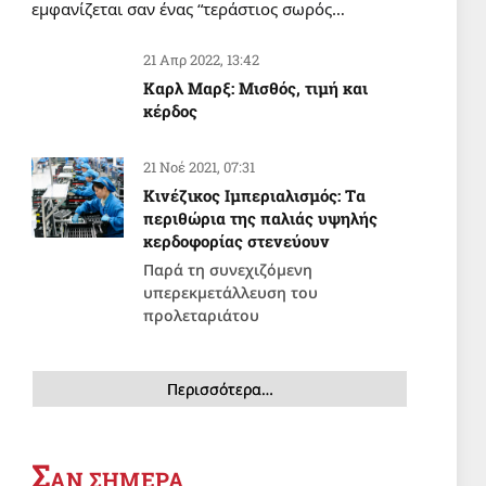
εμφανίζεται σαν ένας “τεράστιος σωρός…
Εσύ σε τι είδος οικογένειας
ανήκεις;
21 Απρ 2022, 13:42
6 Αυγ 2026, 19:11
Καρλ Μαρξ: Μισθός, τιμή και
κέρδος
ΠΑΙΔΕΙΑ
Οικότροφοι Φοιτητικής Εστίας
21 Νοέ 2021, 07:31
Αθηνών: Κυβέρνηση και
Κινέζικος Ιμπεριαλισμός: Tα
ΙΝΕΔΙΒΙΜ δεν έχουν κανένα
περιθώρια της παλιάς υψηλής
σχέδιο για το που θα μείνουν
6 Αυγ 2026, 18:24
κερδοφορίας στενεύουν
εκατοντάδες φοιτητές!
Παρά τη συνεχιζόμενη
υπερεκμετάλλευση του
προλεταριάτου
Περισσότερα…
App
Σ
ΑΝ ΣΗΜΕΡΑ