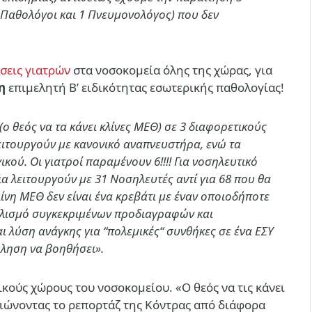
 Παθολόγοι και 1 Πνευμονολόγος) που δεν
σεις γιατρών
στα νοσοκομεία όλης της χώρας, για
η
επιμελητή Β’ ειδικότητας εσωτερικής παθολογίας!
ο θεός να τα κάνει κλίνες ΜΕΘ) σε 3
διαφορετικούς
ιτουργούν με κανονικό αναπνευστήρα, ενώ τα
ού. Οι γιατροί παραμένουν 6!!!! Για νοσηλευτικό
α λειτουργούν με 31 Νοσηλευτές αντί για 68 που θα
ίνη ΜΕΘ δεν είναι ένα κρεβάτι με έναν οποιοδήποτε
πλισμό συγκεκριμένων προδιαγραφών και
 λύση ανάγκης για “πολεμικές“ συνθήκες σε ένα ΕΣΥ
ληση να βοηθήσει».
κούς χώρους του νοσοκομείου. «Ο θεός να τις κάνει
αιώνοντας το ρεπορτάζ της Κόντρας από διάφορα