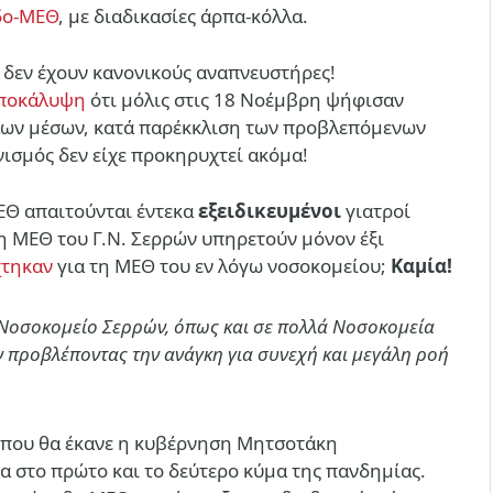
δο-ΜΕΘ
, με διαδικασίες άρπα-κόλλα.
 δεν έχουν κανονικούς αναπνευστήρες!
ποκάλυψη
ότι μόλις στις 18 Νοέμβρη ψήφισαν
λων μέσων, κατά παρέκκλιση των προβλεπόμενων
νισμός δεν είχε προκηρυχτεί ακόμα!
ΕΘ απαιτούνται έντεκα
εξειδικευμένοι
γιατροί
τη ΜΕΘ του Γ.Ν. Σερρών υπηρετούν μόνον έξι
χτηκαν
για τη ΜΕΘ του εν λόγω νοσοκομείου;
Καμία!
Νοσοκομείο Σερρών, όπως και σε πολλά Νοσοκομεία
ν προβλέποντας την ανάγκη για συνεχή και μεγάλη ροή
, που θα έκανε η κυβέρνηση Μητσοτάκη
α στο πρώτο και το δεύτερο κύμα της πανδημίας.