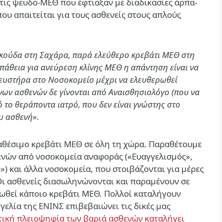
τις ψευδο-ΜΕΘ που έφτιαξαν με διαδικασίες άρπα-
που απαιτείται για τους ασθενείς στους απλούς
ρκούδα στη Σαχάρα, παρά ελεύθερο κρεβάτι ΜΕΘ στη
άθεια για ανεύρεση κλίνης ΜΕΘ η απάντηση είναι να
νευστήρα στο Νοσοκομείο μέχρι να ελευθερωθεί
ων ασθενών δε γίνονται από Αναισθησιολόγο (που να
 το θεράποντα ιατρό, που δεν είναι γνώστης στο
υ ασθενή»
.
ιαθέσιμο κρεβάτι ΜΕΘ σε όλη τη χώρα. Παραθέτουμε
νών από νοσοκομεία αναφοράς («Ευαγγελισμός»,
) και άλλα νοσοκομεία, που στοιβάζονται για μέρες
ι ασθενείς διασωληνώνονται και παραμένουν σε
ρωθεί κάποιο κρεβάτι ΜΕΘ. Πολλοί καταλήγουν
γελία της ΕΝΙΝΣ επιβεβαιώνει τις δικές μας
τική πλειοψηφία των βαριά ασθενών καταλήγει