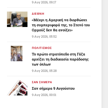
Ορμούζ
9 Αυγ 2026, 09:17
το άνοιγμα της στρατηγικής
θαλάσσιας οδού εξακολουθεί να
ΔΙΕΘΝΗ
υπόκειται σε άλλους όρους
«Μέχρι η Αμερική να διορθώσει
τη συμπεριφορά της, το Στενό του
Ορμούζ δεν θα ανοίξει»
Σκληρή ανακοίνωση από το
9 Αυγ 2026, 05:52
Ανώτατο Συμβούλιο Εθνικής
Ασφάλειας του Ιράν
ΠΟΛΙΤΙΣΜΟΣ
Το πρώτο στρατόπεδο στη Γάζα
αρχίζει τη διαδικασία παράδοσης
των όπλων
Παρακολουθήστε την εξέλιξη του
9 Αυγ 2026, 05:28
γεγονότος απευθείας από το πεδίο
ΣΑΝ ΣΗΜΕΡΑ
Σαν σήμερα 9 Αυγούστου
9 Αυγ 2026, 00:01
ΥΓΕΙΑ