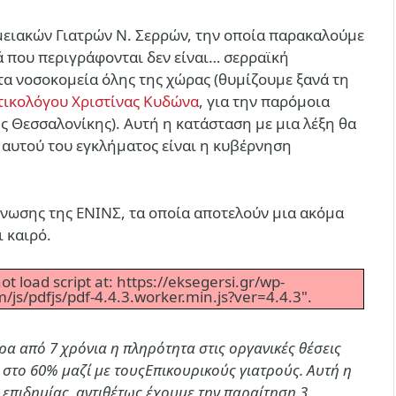
ειακών Γιατρών Ν. Σερρών, την οποία παρακαλούμε
τά που περιγράφονται δεν είναι… σερραϊκή
τα νοσοκομεία όλης της χώρας (θυμίζουμε ξανά τη
τικολόγου Χριστίνας Κυδώνα
, για την παρόμοια
ς Θεσσαλονίκης). Αυτή η κατάσταση με μια λέξη θα
 αυτού του εγκλήματος είναι η κυβέρνηση
ίνωσης της ΕΝΙΝΣ, τα οποία αποτελούν μια ακόμα
 καιρό.
t load script at: https://eksegersi.gr/wp-
s/pdfjs/pdf-4.4.3.worker.min.js?ver=4.4.3".
ρα από 7 χρόνια η πληρότητα
στις οργανικές θέσεις
 στο 60% μαζί με τους
Επικουρικούς γιατρούς. Αυτή η
 επιδημίας, αντιθέτως έχουμε την παραίτηση 3