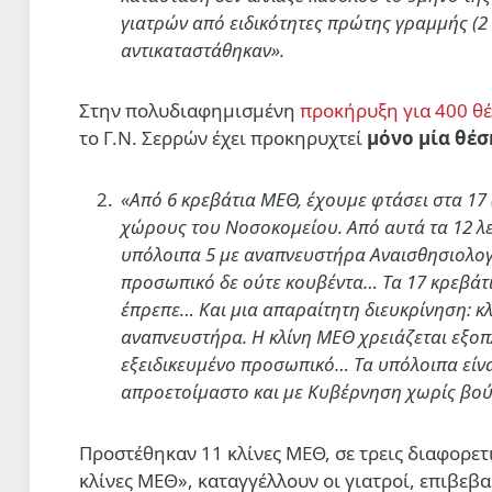
γιατρών από ειδικότητες πρώτης γραμμής (2
αντικαταστάθηκαν».
Στην πολυδιαφημισμένη
προκήρυξη για 400 θέ
το Γ.Ν. Σερρών έχει προκηρυχτεί
μόνο μία θέσ
«Από 6 κρεβάτια ΜΕΘ, έχουμε φτάσει στα 17 (
χώρους του Νοσοκομείου. Από αυτά τα 12 λε
υπόλοιπα 5 με αναπνευστήρα Αναισθησιολογικ
προσωπικό δε ούτε κουβέντα… Τα 17 κρεβάτι
έπρεπε… Και μια απαραίτητη διευκρίνηση: κλ
αναπνευστήρα. Η κλίνη ΜΕΘ χρειάζεται εξο
εξειδικευμένο προσωπικό… Τα υπόλοιπα είναι
απροετοίμαστο και με Κυβέρνηση χωρίς βού
Προστέθηκαν 11 κλίνες ΜΕΘ, σε τρεις διαφορετι
κλίνες ΜΕΘ», καταγγέλλουν οι γιατροί, επιβεβ