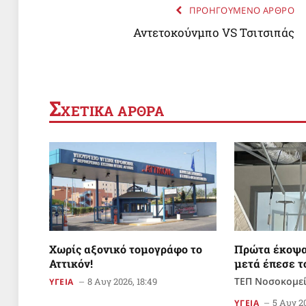
ΠΡΟΗΓΟΥΜΕΝΟ ΑΡΘΡΟ
Αντετοκούνμπο VS Τσιτσιπάς
Σ
ΧΕΤΙΚΑ ΑΡΘΡΑ
Χωρίς αξονικό τομογράφο το
Πρώτα έκοψα
Αττικόν!
μετά έπεσε τ
ΤΕΠ Νοσοκομε
8 Αυγ 2026, 18:49
ΥΓΕΙΑ
5 Αυγ 20
ΥΓΕΙΑ