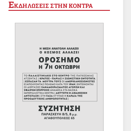
Ε
ΚΔΗΛΩΣΕΙΣ ΣΤΗΝ ΚΟΝΤΡΑ
Χωρίς αξονικό τομογράφο το
Αττικόν!
8 Αυγ 2026, 18:49
ΑΓΡΟΤΙΚΑ
Δυο χρόνια ευλογιά των
αιγοπροβάτων: Ενδημική στον ιό
έγινε η χώρα μας
8 Αυγ 2026, 10:21
ΕΡΓΑΤΙΚΑ
ΟΙΕΛΕ: Δύο μέτρα και δύο σταθμά
από το υπουργείο Παιδείας
8 Αυγ 2026, 09:50
ΔΙΕΘΝΗ
Μπακαεΐ: Για να διεκδικήσεις τα
λάφυρα του πολέμου, πρέπει να
έχεις κερδίσει τον πόλεμο