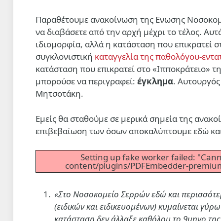
Παραθέτουμε ανακοίνωση της Ενωσης Νοσοκομ
να διαβάσετε από την αρχή μέχρι το τέλος. Αυ
ιδιομορφία, αλλά η κατάσταση που επικρατεί σ
συγκλονιστική
καταγγελία της παθολόγου-εντα
κατάσταση που επικρατεί στο «Ιπποκράτειο» τη
μπορούσε να περιγραφεί:
έγκλημα
. Αυτουργός
Μητσοτάκη.
Εμείς θα σταθούμε σε μερικά σημεία της ανακο
επιβεβαίωση των όσων αποκαλύπτουμε εδώ και
Setting up fake worker failed: "Canno
content/plugins/PDFEmbedder-premium/j
«
Στο Νοσοκομείο Σερρών εδώ και περισσότε
(ειδικών και ειδικευομένων) κυμαίνεται γύρω
κατάσταση δεν άλλαξε καθόλου το 9μηνο της