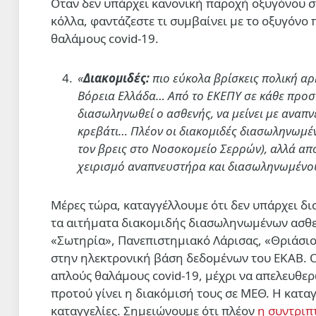
Οταν δεν υπάρχει κανονική παροχή οξυγόνου σ
κόλλα, φαντάζεστε τι συμβαίνει με το οξυγόνο 
θαλάμους covid-19.
«
Διακομιδές:
πιο εύκολα βρίσκεις πολική α
Βόρεια Ελλάδα… Από το ΕΚΕΠΥ σε κάθε προσπ
διασωληνωθεί ο ασθενής, να μείνει με αναπ
κρεβάτι… Πλέον οι διακομιδές διασωληνωμέν
τον βρεις στο Νοσοκομείο Σερρών), αλλά από
χειρισμό αναπνευστήρα και διασωληνωμένο
Μέρες τώρα, καταγγέλλουμε ότι δεν υπάρχει δ
τα αιτήματα διακομιδής διασωληνωμένων ασθε
«Σωτηρία», Πανεπιστημιακό Λάρισας, «Θριάσιο»
στην ηλεκτρονική βάση δεδομένων του ΕΚΑΒ. Ο
απλούς θαλάμους covid-19, μέχρι να απελευθε
προτού γίνει η διακόμισή τους σε ΜΕΘ. Η καταγ
καταγγελίες. Σημειώνουμε ότι πλέον
η συντριπ