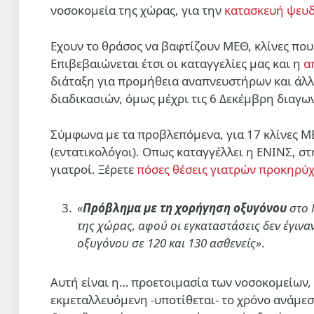
νοσοκομεία της χώρας, για την
κατασκευή ψευ
Εχουν το θράσος να βαφτίζουν ΜΕΘ, κλίνες που
Επιβεβαιώνεται έτσι οι καταγγελίες μας και η
α
διάταξη για προμήθεια αναπνευστήρων και άλ
διαδικασιών, όμως μέχρι τις 6 Δεκέμβρη διαγω
Σύμφωνα με τα προβλεπόμενα, για 17 κλίνες Μ
(εντατικολόγοι). Οπως καταγγέλλει η ΕΝΙΝΣ, σ
γιατροί. Ξέρετε
πόσες θέσεις γιατρών προκηρύ
«
Πρόβλημα με τη χορήγηση οξυγόνου
στο 
της χώρας, αφού οι εγκαταστάσεις δεν έγινα
οξυγόνου σε 120 και 130 ασθενείς»
.
Αυτή είναι η… προετοιμασία των νοσοκομείων
εκμεταλλευόμενη -υποτίθεται- το χρόνο ανάμεσ