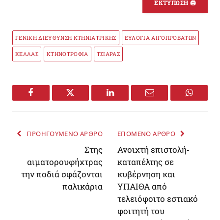
ΕΚΤΥΠΩΣΗ 🖨
ΓΕΝΙΚΗ ΔΙΕΥΘΥΝΣΗ ΚΤΗΝΙΑΤΡΙΚΗΣ
ΕΥΛΟΓΙΑ ΑΙΓΟΠΡΟΒΑΤΩΝ
ΚΕΛΛΑΣ
ΚΤΗΝΟΤΡΟΦΙΑ
ΤΣΙΑΡΑΣ
Facebook
Twitter
LinkedIn
Email
WhatsA
ΠΡΟΗΓΟΥΜΕΝΟ ΑΡΘΡΟ
ΕΠΟΜΕΝΟ ΑΡΘΡΟ
Στης
Ανοιχτή επιστολή-
αιματορουφήχτρας
καταπέλτης σε
την ποδιά σφάζονται
κυβέρνηση και
παλικάρια
ΥΠΑΙΘΑ από
τελειόφοιτο εστιακό
φοιτητή του