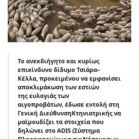
Το ανεκδιήγητο
και
κυρίως
επικίνδυνο δίδυμο Τσιάρα
–
Κέλλα
,
προκειμένου να εμφανίσει
αποκλιμάκωση των εστιών
της
ευλογιά
ς
των
αιγοπροβάτων
,
έδωσε εντολή στη
Γ
ενική
Δ
ιεύθυνση
Κ
τηνιατρικής
να
μαϊμουδίζει τα στοιχεία που
δηλώνει στο
ADIS (Σύστημα