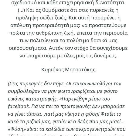
σχεδιασμό και κάθε επιχειρησιακή δυνατότητα.
(…)
Και ας θυμόμαστε ότι στις πυρκαγιές η
πρόληψη σώζει ζωές. Και αυτή παραμένει η
απόλυτη προτεραιότητά μας: να προστατεύουμε
πρώτα την ανθρώπινη ζωή, έπειτα την περιουσία
των πολιτών και τα πολύτιμα δασικά μας
οικοσυστήματα. Αυτόν τον στόχο θα συνεχίσουμε
να υπηρετούμε με όλες μας τις δυνάμεις.
Κυριάκος Μητσοτάκης
(Στις πυρκαγιές δεν πήγε. Οι επικοινωνιολόγοι τον
συμβούλεψαν να μην φωτογραφίζεται με φόντο
εικόνες καταστροφής. «Παρενέβη» μέσω του
facebook. Για να πει το πρωτοφανές: Δεν μπορούσε
να γίνει τίποτα, γιατί μας νίκησε η φύση! Φταίει το
κακό το ριζικό μας, φταίει κι ο θεός που μας μισεί…
«Φύση» είναι τα καλώδια των ανεμογεννητριών που