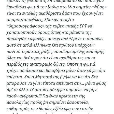
έβαλαν τη φωτιά στην Αττικοβοιωτία και που είχαν
ξαναβάλει φωτιά τον Ιούνη στο ίδιο σημείο; «Φύση»
είναι τα εντελώς ακαθάριστα δάση που έχουν γίνει
μπαρουταποθήκες; Εβαλαν τους/τις
«δημοσιογράφους» της κυβερνητικής ΕΡΤ να
χρησιμοποιούν όρους όπως «το μέτωπο της
πυρκαγιάς εμφανίζει συνέχεια»! Ξέρετε τι σημαίνει
αυτό σε απλά ελληνικά; Οτι πρώτον υπάρχουν
παντού τεράστιες μάζες συσσωρευμένης καύσιμης
ύλης και δεύτερον ότι είναι ακαθάριστες και οι
περιβόητες αντιπυρικές ζώνες. Οπότε η φωτιά
τρέχει αδιάκοπα και θα σβήσει μόνο όταν κάψει ό,τι
καίγεται. Και ο Μητσοτάκης βγήκε να πει ότι δεν
μπορούσε να γίνει τίποτα απέναντι στη… μάνα φύση.
Αμ’ το άλλο; Γι’ αυτόν πρόληψη σημαίνει να μην
καούν άνθρωποι!!! Για έναν πρωτοετή της
Δασολογίας πρόληψη σημαίνει δασοπονία,
καθαρισμός των δασών, εξάλειψη των εστιών