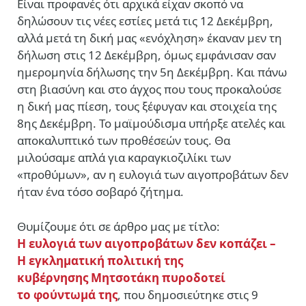
Είναι προφανές ότι αρχικά είχαν σκοπό να
δηλώσουν τις νέες εστίες μετά τις 12 Δεκέμβρη,
αλλά μετά τη δική μας «ενόχληση» έκαναν μεν τη
δήλωση στις 12 Δεκέμβρη, όμως εμφάνισαν σαν
ημερομηνία δήλωσης την 5η Δεκέμβρη. Και πάνω
στη βιασύνη και στο άγχος που τους προκαλούσε
η δική μας πίεση, τους ξέφυγαν και στοιχεία της
8ης Δεκέμβρη. Το μαϊμούδισμα υπήρξε ατελές και
αποκαλυπτικό των προθέσεών τους. Θα
μιλούσαμε απλά για καραγκιοζιλίκι των
«προθύμων», αν η ευλογιά των αιγοπροβάτων δεν
ήταν ένα τόσο σοβαρό ζήτημα.
Θυμίζουμε ότι σε άρθρο μας με τίτλο:
Η ευλογιά των αιγοπροβάτων δεν κοπάζει
–
Η εγκληματική πολιτική της
κυβέρνησης
Μητσοτάκη πυροδοτεί
το φούντωμά της
, που δημοσιεύτηκε στις 9