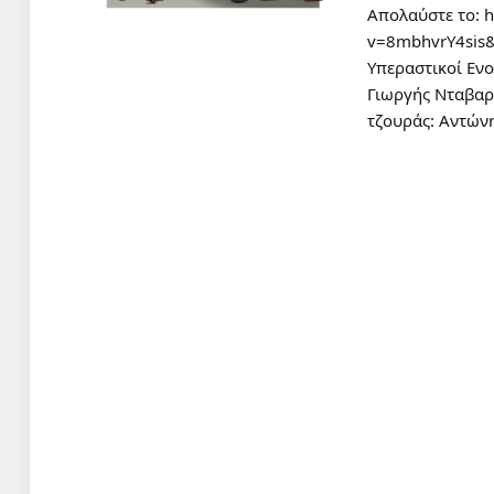
Απολαύστε το: 
v=8mbhvrY4sis&
Υπεραστικοί Εν
Γιωργής Νταβαρ
τζουράς: Αντών