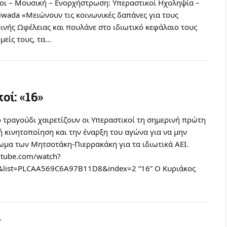
χοι – Μουσική – Ενορχήστρωση: Υπεραστικοί Ηχοληψία –
iwada «Μειώνουν τις κοινωνικές δαπάνες για τους
νής Ωφέλειας και πουλάνε στο ιδιωτικό κεφάλαιο τους
μείς τους, τα…
οί: «16»
 τραγούδι χαιρετίζουν οι Υπεραστικοί τη σημερινή πρώτη
 κινητοποίηση και την έναρξη του αγώνα για να μην
ωμα των Μητσοτάκη-Πιερρακάκη για τα ιδιωτικά ΑΕΙ.
utube.com/watch?
&list=PLCAA569C6A97B11D8&index=2 “16” Ο Κυριάκος
7