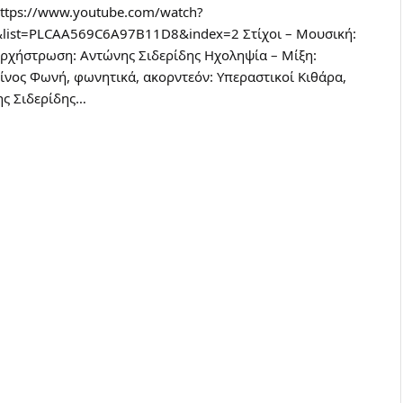
https://www.youtube.com/watch?
list=PLCAA569C6A97B11D8&index=2 Στίχοι – Μουσική:
ορχήστρωση: Αντώνης Σιδερίδης Ηχοληψία – Μίξη:
ίνος Φωνή, φωνητικά, ακορντεόν: Υπεραστικοί Κιθάρα,
ης Σιδερίδης…