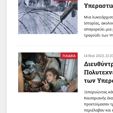
Yπεραστικ
Μια λυκειάρχισσ
Ιστορίας, ακολ
απαγορεύει μια 
τραγούδι των Υ
14 Νοέ 2023, 21:3
ΠΑΙΔΕΙΑ
Διευθύντρ
Πολυτεχνε
των Υπερ
Ξεπερνώντας κάθ
Καισαριανής έκο
προετοίμασαν τρ
περιέλαβαν και 