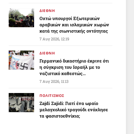
ΔΙΕΘΝΗ
Οχτώ υπουργοί Εξωτερικών
αραβικών και ισλαμικών χωρών
κατά της σιωνιστικής οντότητας
7 Αυγ 2026, 12:19
ΔΙΕΘΝΗ
Γερμανικό δικαστήριο έκρινε ότι
η σύγκριση του Ισραήλ με το
ναζιστικό καθεστώς
προστατεύεται από την ελευθερία
7 Αυγ 2026, 11:13
στην έκφραση
ΠΟΛΙΤΙΣΜΟΣ
Zajdi Ζajidi: Γιατί ένα ωραίο
μελαγχολικό τραγούδι ενόχλησε
τα φασιστοεθνίκια;
7 Αυγ 2026, 10:20