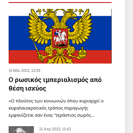
ΥΓΕΙΑ
Πρώτα έκοψαν την κορδέλα, μετά
έπεσε το ταβάνι!
5 Αυγ 2026, 08:01
ΣΑΝ ΣΗΜΕΡΑ
Σαν σήμερα 5 Αυγούστου
5 Αυγ 2026, 00:01
10 Μάι 2022, 22:55
Ο ρωσικός ιμπεριαλισμός από
θέση ισχύος
«Ο πλούτος των κοινωνιών όπου κυριαρχεί ο
κεφαλαιοκρατικός τρόπος παραγωγής
εμφανίζεται σαν ένας “τεράστιος σωρός…
21 Απρ 2022, 13:42