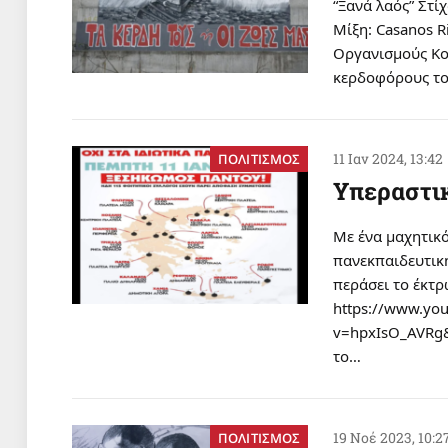
“Ξανά λαός” Στί
Μίξη: Casanos R
Οργανισμούς Κοι
κερδοφόρους το
11 Ιαν 2024, 13:42
ΠΟΛΙΤΙΣΜΟΣ
Υπεραστικ
Με ένα μαχητικό
πανεκπαιδευτική
περάσει το έκτρ
https://www.yo
v=hpxIsO_AVRg
το…
19 Νοέ 2023, 10:2
ΠΟΛΙΤΙΣΜΟΣ