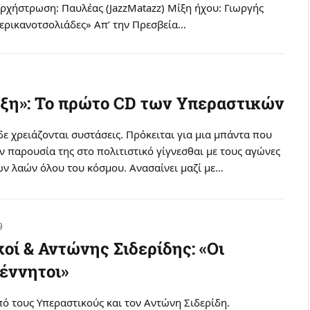
ρχήστρωση: Παυλέας (JazzMatazz) Μίξη ήχου: Γιωργής
ερικανοτσολιάδες» Απ’ την Πρεσβεία…
7
ξη»: Το πρώτο CD των Υπεραστικών
δε χρειάζονται συστάσεις. Πρόκειται για μια μπάντα που
ην παρουσία της στο πολιτιστικό γίγνεσθαι με τους αγώνες
ων λαών όλου του κόσμου. Ανασαίνει μαζί με…
9
οί & Αντώνης Σιδερίδης: «Οι
έννητοι»
ό τους Υπεραστικούς και τον Αντώνη Σιδερίδη.