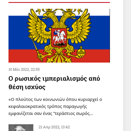
Σαν σήμερα 3 Αυγούστου
3 Αυγ 2026, 00:01
ΔΙΕΘΝΗ
Εκατομμύρια διαδήλωσαν σε
ολόκληρη την Υεμένη
υποστηρίζοντας την πολιτική
«αποκλεισμός για αποκλεισμό»
2 Αυγ 2026, 20:36
10 Μάι 2022, 22:55
Ο ρωσικός ιμπεριαλισμός από
θέση ισχύος
«Ο πλούτος των κοινωνιών όπου κυριαρχεί ο
κεφαλαιοκρατικός τρόπος παραγωγής
εμφανίζεται σαν ένας “τεράστιος σωρός…
21 Απρ 2022, 13:42