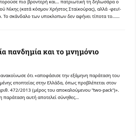
μπορούσε πιο βροντερή και… πατριωτική τη δηλωσάρα ο
ού Νίκης (κατά κόσμον Χρήστος Σταϊκούρας), αλλά -φευ!-
ο. Το σκάνδαλο των υποκλοπων δεν αφήνει τίποτα το……
3
α πανδημία και το μνημόνιο
ν ανακοίνωσε ότι «αποφάσισε την εξάμηνη παράταση του
υμένης εποπτείας στην Ελλάδα, όπως προβλέπεται στον
αριθ. 472/2013 (μέρος του αποκαλούμενου “two-pack“)».
η παράταση αυτή αποτελεί σύνηθες…