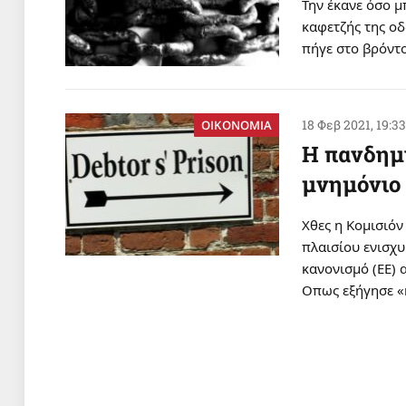
Την έκανε όσο 
καφετζής της οδ
πήγε στο βρόντ
18 Φεβ 2021, 19:3
ΟΙΚΟΝΟΜΙΑ
Η πανδημί
μνημόνιο
Χθες η Κομισιό
πλαισίου ενισχ
κανονισμό (ΕΕ) 
Οπως εξήγησε «