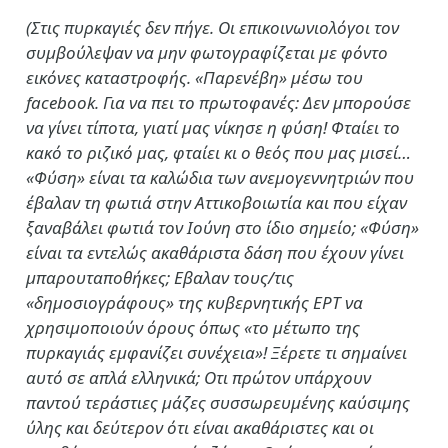
(Στις πυρκαγιές δεν πήγε. Οι επικοινωνιολόγοι τον
συμβούλεψαν να μην φωτογραφίζεται με φόντο
εικόνες καταστροφής. «Παρενέβη» μέσω του
facebook. Για να πει το πρωτοφανές: Δεν μπορούσε
να γίνει τίποτα, γιατί μας νίκησε η φύση! Φταίει το
κακό το ριζικό μας, φταίει κι ο θεός που μας μισεί…
«Φύση» είναι τα καλώδια των ανεμογεννητριών που
έβαλαν τη φωτιά στην Αττικοβοιωτία και που είχαν
ξαναβάλει φωτιά τον Ιούνη στο ίδιο σημείο; «Φύση»
είναι τα εντελώς ακαθάριστα δάση που έχουν γίνει
μπαρουταποθήκες; Εβαλαν τους/τις
«δημοσιογράφους» της κυβερνητικής ΕΡΤ να
χρησιμοποιούν όρους όπως «το μέτωπο της
πυρκαγιάς εμφανίζει συνέχεια»! Ξέρετε τι σημαίνει
αυτό σε απλά ελληνικά; Οτι πρώτον υπάρχουν
παντού τεράστιες μάζες συσσωρευμένης καύσιμης
ύλης και δεύτερον ότι είναι ακαθάριστες και οι