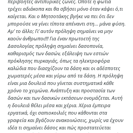
περιβόητες αντιπυρικές ζώνες. Οπότε η φωτιά
τρέχει αδιάκοπα και θα σβήσει μόνο όταν κάψει ό,τι
καίγεται. Και ο Μητσοτάκης βγήκε να πει ότι δεν
μπορούσε να γίνει τίποτα απέναντι στη… μάνα φύση.
Αμ’ το άλλο; Γι’ αυτόν πρόληψη σημαίνει να μην
καούν άνθρωποι!!! Για έναν πρωτοετή της
Δασολογίας πρόληψη σημαίνει δασοπονία,
καθαρισμός των δασών, εξάλειψη των εστιών
πρόκλησης πυρκαγιάς, όπως τα ηλεκτροφόρα
καλώδια που διασχίζουν τα δάση και οι αδέσποτες
χωματερές μέσα και γύρω από τα δάση. Η πρόληψη
είναι μια δουλειά που γίνεται συστηματικά κάθε
χρόνο το χειμώνα. Ανάπτυξη και προστασία των
δασών και των δασικών εκτάσεων ονομάζεται. Αυτή
η δουλειά θέλει μέσα και χέρια. Χέρια έμπειρα
εργατικά, όχι σαπιοκοιλιές που κάθονται στα
γραφεία και βγάζουν ανακοινώσεις, χωρίς να έχουν
ιδέα τι σημαίνει δάσος και πώς προστατεύεται