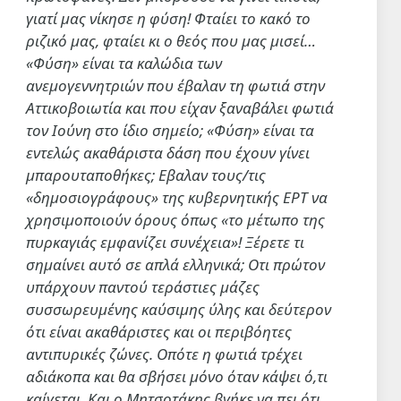
γιατί μας νίκησε η φύση! Φταίει το κακό το
ριζικό μας, φταίει κι ο θεός που μας μισεί…
«Φύση» είναι τα καλώδια των
ανεμογεννητριών που έβαλαν τη φωτιά στην
Αττικοβοιωτία και που είχαν ξαναβάλει φωτιά
τον Ιούνη στο ίδιο σημείο; «Φύση» είναι τα
εντελώς ακαθάριστα δάση που έχουν γίνει
μπαρουταποθήκες; Εβαλαν τους/τις
«δημοσιογράφους» της κυβερνητικής ΕΡΤ να
χρησιμοποιούν όρους όπως «το μέτωπο της
πυρκαγιάς εμφανίζει συνέχεια»! Ξέρετε τι
σημαίνει αυτό σε απλά ελληνικά; Οτι πρώτον
υπάρχουν παντού τεράστιες μάζες
συσσωρευμένης καύσιμης ύλης και δεύτερον
ότι είναι ακαθάριστες και οι περιβόητες
αντιπυρικές ζώνες. Οπότε η φωτιά τρέχει
αδιάκοπα και θα σβήσει μόνο όταν κάψει ό,τι
καίγεται. Και ο Μητσοτάκης βγήκε να πει ότι