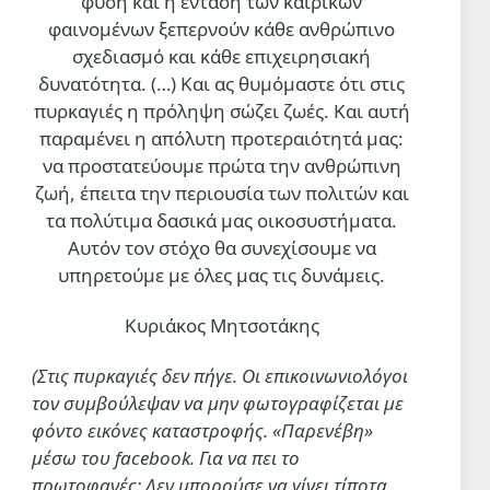
φύση και η ένταση των καιρικών
ΠΟΛΙΤΙΣΜΟΣ
φαινομένων ξεπερνούν κάθε ανθρώπινο
Η «σουρεαλιστική εμπειρία»
σχεδιασμό και κάθε επιχειρησιακή
των Massive Attack στη
Σιγκαπούρη
δυνατότητα. (…)
Και ας θυμόμαστε ότι στις
πυρκαγιές η πρόληψη σώζει ζωές. Και αυτή
5 Αυγ 2026, 10:20
παραμένει η απόλυτη προτεραιότητά μας:
ΔΙΕΘΝΗ
να προστατεύουμε πρώτα την ανθρώπινη
Το αμερικανoκίνητο
ζωή, έπειτα την περιουσία των πολιτών και
«Συμβούλιο Ειρήνης» αλλάζει
τα πολύτιμα δασικά μας οικοσυστήματα.
τους όρους για την αποχώρηση
Αυτόν τον στόχο θα συνεχίσουμε να
των σιωναζιστών από τη Γάζα
5 Αυγ 2026, 08:40
υπηρετούμε με όλες μας τις δυνάμεις.
Κυριάκος Μητσοτάκης
(Στις πυρκαγιές δεν πήγε. Οι επικοινωνιολόγοι
τον συμβούλεψαν να μην φωτογραφίζεται με
φόντο εικόνες καταστροφής. «Παρενέβη»
μέσω του facebook. Για να πει το
πρωτοφανές: Δεν μπορούσε να γίνει τίποτα,