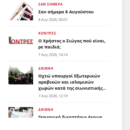
ΣΑΝ ΣΗΜΕΡΑ
Σαν σήμερα 8 Αυγούστου
8 Αυγ 2026, 00:01
ΚΟΝΤΡΕΣ
Ο Χρήστος ο Ζιώγας πού είναι,
ρε παιδιά;
7 Αυγ 2026, 14:14
ΔΙΕΘΝΗ
Οχτώ υπουργοί Εξωτερικών
αραβικών και ισλαμικών
χωρών κατά της σιωνιστικής
οντότητας
7 Αυγ 2026, 12:19
ΔΙΕΘΝΗ
Γερμανικό δικαστήριο έκρινε
ότι η σύγκριση του Ισραήλ με
το ναζιστικό καθεστώς