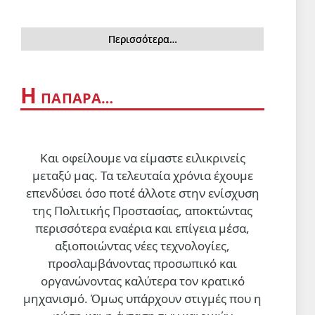
ΔΙΕΘΝΗ
Οι δυνάμεις της Υεμένης
Περισσότερα…
έπληξαν το αεροδρόμιο της
Ναζράν στη Σαουδική Αραβία
και ένα τάνκερ
5 Αυγ 2026, 20:22
Η
ΠΑΠΑΡΑ…
ΔΙΕΘΝΗ
«Δεν ήταν δικό μας σχέδιο»: Ο
Νετανιάχου απορρίπτει την
Και οφείλουμε να είμαστε ειλικρινείς
«ιστορική συμφωνία
μεταξύ μας. Τα τελευταία χρόνια έχουμε
αφοπλισμού» της Γάζας που
5 Αυγ 2026, 19:42
επενδύσει όσο ποτέ άλλοτε στην ενίσχυση
προώθησε ο Τραμπ
της Πολιτικής Προστασίας, αποκτώντας
ΔΙΕΘΝΗ
περισσότερα εναέρια και επίγεια μέσα,
Βαριές απώλειες των
αξιοποιώντας νέες τεχνολογίες,
σιωναζιστών στον νότιο Λίβανο
προσλαμβάνοντας προσωπικό και
Δύο νεκροί και εφτά τραυματίες (ο
οργανώνοντας καλύτερα τον κρατικό
ένας σε κρίσιμη κατάσταση)
5 Αυγ 2026, 18:59
μηχανισμό. Όμως υπάρχουν στιγμές που η