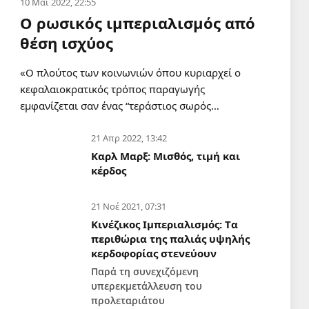
10 Μάι 2022, 22:55
τερματισμό των απευθείας
Ο ρωσικός ιμπεριαλισμός από
διαπραγματεύσεων με το
Ισραήλ
θέση ισχύος
6 Αυγ 2026, 18:18
«Ο πλούτος των κοινωνιών όπου κυριαρχεί ο
ΠΟΛΙΤΙΣΜΟΣ
κεφαλαιοκρατικός τρόπος παραγωγής
Εν γνώσει των συνεπειών, με
εμφανίζεται σαν ένας “τεράστιος σωρός…
σεμνότητα και χωρίς φόβο
6 Αυγ 2026, 14:48
21 Απρ 2022, 13:42
Καρλ Μαρξ: Μισθός, τιμή και
ΔΙΕΘΝΗ
κέρδος
Εχει καταρρεύσει το όραμα του
Νετανιάχου για την
αναδιαμόρφωση της Μέσης
21 Νοέ 2021, 07:31
Ανατολής;
6 Αυγ 2026, 08:50
Κινέζικος Ιμπεριαλισμός: Tα
περιθώρια της παλιάς υψηλής
κερδοφορίας στενεύουν
ΣΑΝ ΣΗΜΕΡΑ
Παρά τη συνεχιζόμενη
Σαν σήμερα 6 Αυγούστου
υπερεκμετάλλευση του
6 Αυγ 2026, 00:01
προλεταριάτου