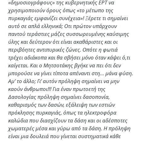
«δημοσιογράφους» της κυβερνητικής ΕΡΤ να
χρησιμοποιούν όρους όπως «το μέτωπο της
πυρκαγιάς εμφανίζει συνέχεια»! Ξέρετε τι σημαίνει
αυτό σε απλά ελληνικά; Οτι πρώτον υπάρχουν
παντού τεράστιες μάζες συσσωρευμένης καύσιμης
ύλης και δεύτερον ότι είναι ακαθάριστες και οι
περιβόητες αντιπυρικές ζώνες. Οπότε η φωτιά
τρέχει αδιάκοπα και θα σβήσει μόνο όταν κάψει ό,τι
καίγεται. Και ο Μητσοτάκης βγήκε να πει ότι δεν
μπορούσε να γίνει τίποτα απέναντι στη… μάνα φύση.
Αμ’ το άλλο; Γι’ αυτόν πρόληψη σημαίνει να μην
καούν άνθρωποι!!! Για έναν πρωτοετή της
Δασολογίας πρόληψη σημαίνει δασοπονία,
καθαρισμός των δασών, εξάλειψη των εστιών
πρόκλησης πυρκαγιάς, όπως τα ηλεκτροφόρα
καλώδια που διασχίζουν τα δάση και οι αδέσποτες
χωματερές μέσα και γύρω από τα δάση. Η πρόληψη
είναι μια δουλειά που γίνεται συστηματικά κάθε