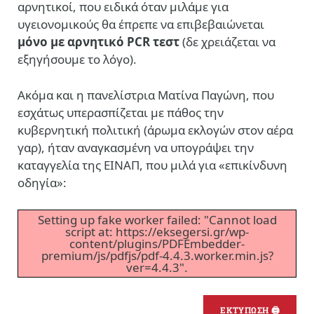
αρνητικοί, που ειδικά όταν μιλάμε για
υγειονομικούς θα έπρεπε να επιβεβαιώνεται
μόνο με αρνητικό PCR τεστ
(δε χρειάζεται να
εξηγήσουμε το λόγο).
Ακόμα και η πανελίστρια Ματίνα Παγώνη, που
εσχάτως υπερασπίζεται με πάθος την
κυβερνητική πολιτική (άρωμα εκλογών στον αέρα
γαρ), ήταν αναγκασμένη να υπογράψει την
καταγγελία της ΕΙΝΑΠ, που μιλά για «επικίνδυνη
οδηγία»:
Setting up fake worker failed: "Cannot load
script at: https://eksegersi.gr/wp-
content/plugins/PDFEmbedder-
premium/js/pdfjs/pdf-4.4.3.worker.min.js?
ver=4.4.3".
ΕΚΤΥΠΩΣΗ 🖨