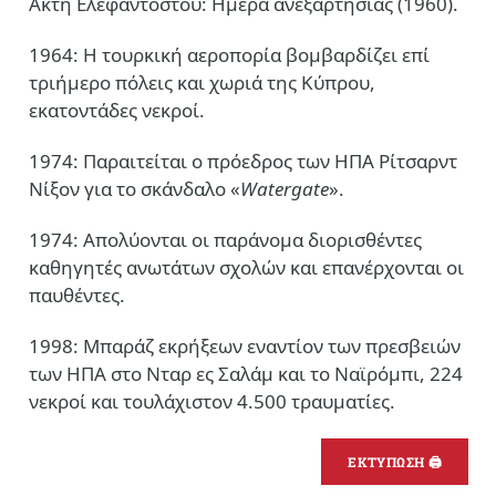
Ακτή Ελεφαντοστού: Ημέρα ανεξαρτησίας (1960).
1964: Η τουρκική αεροπορία βομβαρδίζει επί
τριήμερο πόλεις και χωριά της Κύπρου,
εκατοντάδες νεκροί.
1974: Παραιτείται ο πρόεδρος των ΗΠΑ Ρίτσαρντ
Νίξον για το σκάνδαλο «
Watergate
».
1974: Απολύονται οι παράνομα διορισθέντες
καθηγητές ανωτάτων σχολών και επανέρχονται οι
παυθέντες.
1998: Μπαράζ εκρήξεων εναντίον των πρεσβειών
των ΗΠΑ στο Νταρ ες Σαλάμ και το Ναϊρόμπι, 224
νεκροί και τουλάχιστον 4.500 τραυματίες.
ΕΚΤΥΠΩΣΗ 🖨