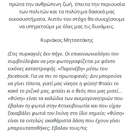
πρώτα την ανθρώπινη ζωή, έπειτα την περιουσία
των πολιτών και τα πολύτιμα δασικά μας
οικοσυστήματα. Αυτόν τον στόχο θα συνεχίσουμε
να υπηρετούμε με όλες μας τις δυνάμεις.
Κυριάκος Μητσοτάκης
(Στις πυρκαγιές δεν πήγε. Οι επικοινωνιολόγοι τον
συμβούλεψαν να μην φωτογραφίζεται με φόντο
εικόνες καταστροφής. «Παρενέβη» μέσω του
facebook. Για να πει το πρωτοφανές: Δεν μπορούσε
να γίνει τίποτα, γιατί μας νίκησε η φύση! Φταίει το
κακό το ριζικό μας, φταίει κι ο θεός που μας μισεί…
«Φύση» είναι τα καλώδια των ανεμογεννητριών που
έβαλαν τη φωτιά στην Αττικοβοιωτία και που είχαν
ξαναβάλει φωτιά τον Ιούνη στο ίδιο σημείο; «Φύση»
είναι τα εντελώς ακαθάριστα δάση που έχουν γίνει
μπαρουταποθήκες; Εβαλαν τους/τις