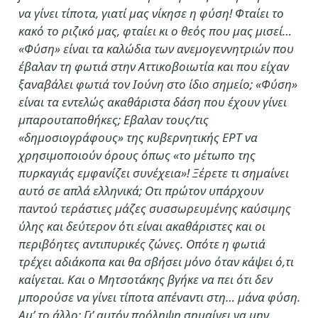
να γίνει τίποτα, γιατί μας νίκησε η φύση! Φταίει το
κακό το ριζικό μας, φταίει κι ο θεός που μας μισεί…
«Φύση» είναι τα καλώδια των ανεμογεννητριών που
έβαλαν τη φωτιά στην Αττικοβοιωτία και που είχαν
ξαναβάλει φωτιά τον Ιούνη στο ίδιο σημείο; «Φύση»
είναι τα εντελώς ακαθάριστα δάση που έχουν γίνει
μπαρουταποθήκες; Εβαλαν τους/τις
«δημοσιογράφους» της κυβερνητικής ΕΡΤ να
χρησιμοποιούν όρους όπως «το μέτωπο της
πυρκαγιάς εμφανίζει συνέχεια»! Ξέρετε τι σημαίνει
αυτό σε απλά ελληνικά; Οτι πρώτον υπάρχουν
παντού τεράστιες μάζες συσσωρευμένης καύσιμης
ύλης και δεύτερον ότι είναι ακαθάριστες και οι
περιβόητες αντιπυρικές ζώνες. Οπότε η φωτιά
τρέχει αδιάκοπα και θα σβήσει μόνο όταν κάψει ό,τι
καίγεται. Και ο Μητσοτάκης βγήκε να πει ότι δεν
μπορούσε να γίνει τίποτα απέναντι στη… μάνα φύση.
Αμ’ το άλλο; Γι’ αυτόν πρόληψη σημαίνει να μην