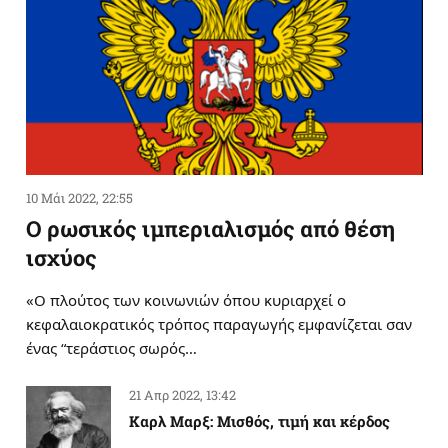
10 Μάι 2022, 22:55
Ο ρωσικός ιμπεριαλισμός από θέση
ισχύος
«Ο πλούτος των κοινωνιών όπου κυριαρχεί ο
κεφαλαιοκρατικός τρόπος παραγωγής εμφανίζεται σαν
ένας “τεράστιος σωρός…
21 Απρ 2022, 13:42
Καρλ Μαρξ: Μισθός, τιμή και κέρδος