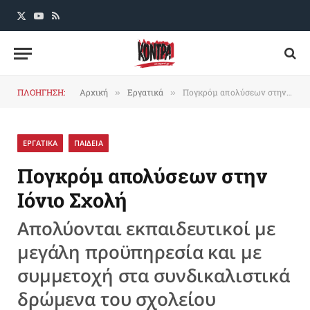
X
YouTube
RSS
(Twitter)
ΠΛΟΗΓΗΣΗ:
Αρχική
Εργατικά
Πογκρόμ απολύσεων στην Ιόνιο Σχολή
»
»
ΕΡΓΑΤΙΚΑ
ΠΑΙΔΕΙΑ
Πογκρόμ απολύσεων στην
Ιόνιο Σχολή
Απολύονται εκπαιδευτικοί με
μεγάλη προϋπηρεσία και με
συμμετοχή στα συνδικαλιστικά
δρώμενα του σχολείου