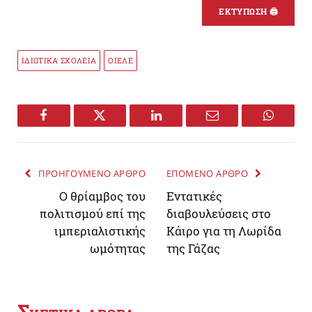
ΕΚΤΥΠΩΣΗ 🖨
ΙΔΙΩΤΙΚΑ ΣΧΟΛΕΙΑ
ΟΙΕΛΕ
Facebook
Twitter
LinkedIn
Email
WhatsA
ΠΡΟΗΓΟΥΜΕΝΟ ΑΡΘΡΟ
ΕΠΟΜΕΝΟ ΑΡΘΡΟ
Ο θρίαμβος του
Εντατικές
πολιτισμού επί της
διαβουλεύσεις στο
ιμπεριαλιστικής
Κάιρο για τη Λωρίδα
ωμότητας
της Γάζας
Σ