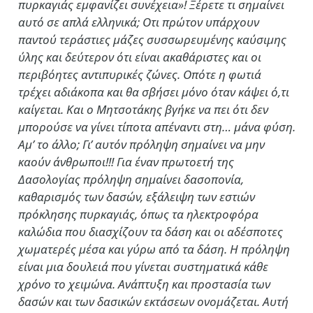
πυρκαγιάς εμφανίζει συνέχεια»! Ξέρετε τι σημαίνει
αυτό σε απλά ελληνικά; Οτι πρώτον υπάρχουν
παντού τεράστιες μάζες συσσωρευμένης καύσιμης
ύλης και δεύτερον ότι είναι ακαθάριστες και οι
περιβόητες αντιπυρικές ζώνες. Οπότε η φωτιά
τρέχει αδιάκοπα και θα σβήσει μόνο όταν κάψει ό,τι
καίγεται. Και ο Μητσοτάκης βγήκε να πει ότι δεν
μπορούσε να γίνει τίποτα απέναντι στη… μάνα φύση.
Αμ’ το άλλο; Γι’ αυτόν πρόληψη σημαίνει να μην
καούν άνθρωποι!!! Για έναν πρωτοετή της
Δασολογίας πρόληψη σημαίνει δασοπονία,
καθαρισμός των δασών, εξάλειψη των εστιών
πρόκλησης πυρκαγιάς, όπως τα ηλεκτροφόρα
καλώδια που διασχίζουν τα δάση και οι αδέσποτες
χωματερές μέσα και γύρω από τα δάση. Η πρόληψη
είναι μια δουλειά που γίνεται συστηματικά κάθε
χρόνο το χειμώνα. Ανάπτυξη και προστασία των
δασών και των δασικών εκτάσεων ονομάζεται. Αυτή