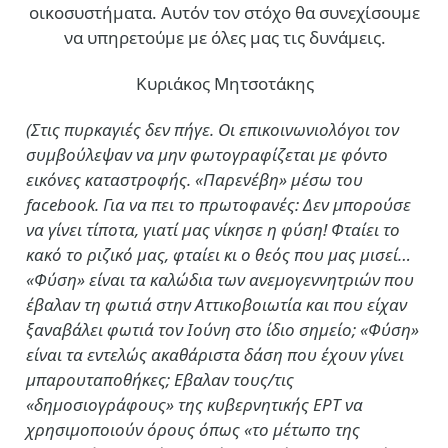
οικοσυστήματα. Αυτόν τον στόχο θα συνεχίσουμε
να υπηρετούμε με όλες μας τις δυνάμεις.
Κυριάκος Μητσοτάκης
(Στις πυρκαγιές δεν πήγε. Οι επικοινωνιολόγοι τον
συμβούλεψαν να μην φωτογραφίζεται με φόντο
εικόνες καταστροφής. «Παρενέβη» μέσω του
facebook. Για να πει το πρωτοφανές: Δεν μπορούσε
να γίνει τίποτα, γιατί μας νίκησε η φύση! Φταίει το
κακό το ριζικό μας, φταίει κι ο θεός που μας μισεί…
«Φύση» είναι τα καλώδια των ανεμογεννητριών που
έβαλαν τη φωτιά στην Αττικοβοιωτία και που είχαν
ξαναβάλει φωτιά τον Ιούνη στο ίδιο σημείο; «Φύση»
είναι τα εντελώς ακαθάριστα δάση που έχουν γίνει
μπαρουταποθήκες; Εβαλαν τους/τις
«δημοσιογράφους» της κυβερνητικής ΕΡΤ να
χρησιμοποιούν όρους όπως «το μέτωπο της