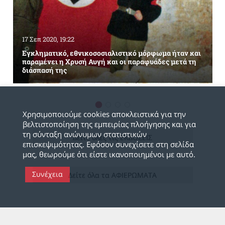
17 Σεπ 2020, 19:22
Εγκληματικό, εθνικοσοσιαλιστικό μόρφωμα ήταν και
παραμένει η Χρυσή Αυγή και οι παραφυάδες μετά τη
διάσπασή της
Χρησιμοποιούμε cookies αποκλειστικά για την
βελτιστοποίηση της εμπειρίας πλοήγησης και για
τη σύνταξη ανώνυμων στατιστικών
Δείτε όλες τις ΕΚΔΟΣΕΙΣ
επισκεψιμότητας. Εφόσον συνεχίσετε στη σελίδα
μας, θεωρούμε ότι είστε ικανοποιημένοι με αυτό.
Συνέχεια
Δείτε όλα τα ΑΦΙΕΡΩΜΑΤΑ
Π
ΟΛΙΤΙΚΕΣ ΔΙΚΕΣ