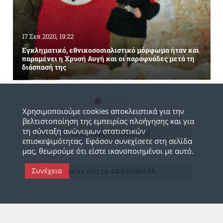
17 Σεπ 2020, 19:22
Εγκληματικό, εθνικοσοσιαλιστικό μόρφωμα ήταν και
παραμένει η Χρυσή Αυγή και οι παραφυάδες μετά τη
διάσπασή της
Χρησιμοποιούμε cookies αποκλειστικά για την
βελτιστοποίηση της εμπειρίας πλοήγησης και για
τη σύνταξη ανώνυμων στατιστικών
Δείτε όλες τις ΕΚΔΟΣΕΙΣ
επισκεψιμότητας. Εφόσον συνεχίσετε στη σελίδα
μας, θεωρούμε ότι είστε ικανοποιημένοι με αυτό.
Συνέχεια
Δείτε όλα τα ΑΦΙΕΡΩΜΑΤΑ
Π
ΟΛΙΤΙΚΕΣ ΔΙΚΕΣ