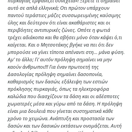
πυρκαγιάς εμφανίζει συνέχεια»! Ξέρετε τι σημαίνει
αυτό σε απλά ελληνικά; Οτι πρώτον υπάρχουν
παντού τεράστιες μάζες συσσωρευμένης καύσιμης
ύλης και δεύτερον ότι είναι ακαθάριστες και οι
περιβόητες αντιπυρικές ζώνες. Οπότε η φωτιά
τρέχει αδιάκοπα και θα σβήσει μόνο όταν κάψει ό,τι
καίγεται. Και ο Μητσοτάκης βγήκε να πει ότι δεν
μπορούσε να γίνει τίποτα απέναντι στη… μάνα φύση.
Αμ’ το άλλο; Γι’ αυτόν πρόληψη σημαίνει να μην
καούν άνθρωποι!!! Για έναν πρωτοετή της
Δασολογίας πρόληψη σημαίνει δασοπονία,
καθαρισμός των δασών, εξάλειψη των εστιών
πρόκλησης πυρκαγιάς, όπως τα ηλεκτροφόρα
καλώδια που διασχίζουν τα δάση και οι αδέσποτες
χωματερές μέσα και γύρω από τα δάση. Η πρόληψη
είναι μια δουλειά που γίνεται συστηματικά κάθε
χρόνο το χειμώνα. Ανάπτυξη και προστασία των
δασών και των δασικών εκτάσεων ονομάζεται. Αυτή