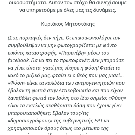
οικοσυστήματα. Αυτόν τον στόχο θα συνεχίσουμε
να υπηρετούμε με όλες μας τις δυνάμεις.
Κυριάκος Μητσοτάκης
(Στις πυρκαγιές δεν πήγε. Οι επικοινωνιολόγοι τον
συμβούλεψαν να μην φωτογραφίζεται με φόντο
εικόνες καταστροφής. «Παρενέβη» μέσω του
facebook. Για να πει το πρωτοφανές: Δεν μπορούσε
να γίνει τίποτα, γιατί μας νίκησε η φύση! Φταίει το
κακό το ριζικό μας, φταίει κι ο θεός που μας μισεί…
«Φύση» είναι τα καλώδια των ανεμογεννητριών που
έβαλαν τη φωτιά στην Αττικοβοιωτία και που είχαν
ξαναβάλει φωτιά τον Ιούνη στο ίδιο σημείο; «Φύση»
είναι τα εντελώς ακαθάριστα δάση που έχουν γίνει
μπαρουταποθήκες; Εβαλαν τους/τις
«δημοσιογράφους» της κυβερνητικής ΕΡΤ να
χρησιμοποιούν όρους όπως «το μέτωπο της