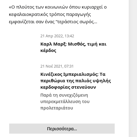
Αθηνών: Κυβέρνηση και
«Ο πλούτος των κοινωνιών όπου κυριαρχεί ο
ΙΝΕΔΙΒΙΜ δεν έχουν κανένα
κεφαλαιοκρατικός τρόπος παραγωγής
σχέδιο για το που θα μείνουν
6 Αυγ 2026, 18:24
εμφανίζεται σαν ένας “τεράστιος σωρός…
εκατοντάδες φοιτητές!
ΔΙΕΘΝΗ
21 Απρ 2022, 13:42
Λιβανέζος βουλευτής ζητά τον
Καρλ Μαρξ: Μισθός, τιμή και
τερματισμό των απευθείας
κέρδος
διαπραγματεύσεων με το
Ισραήλ
6 Αυγ 2026, 18:18
21 Νοέ 2021, 07:31
Κινέζικος Ιμπεριαλισμός: Tα
ΠΟΛΙΤΙΣΜΟΣ
περιθώρια της παλιάς υψηλής
Εν γνώσει των συνεπειών, με
κερδοφορίας στενεύουν
σεμνότητα και χωρίς φόβο
Παρά τη συνεχιζόμενη
6 Αυγ 2026, 14:48
υπερεκμετάλλευση του
προλεταριάτου
ΔΙΕΘΝΗ
Εχει καταρρεύσει το όραμα του
Νετανιάχου για την
Περισσότερα…
αναδιαμόρφωση της Μέσης