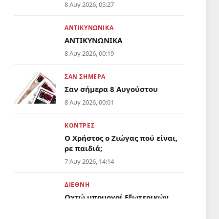
Απόντες το υπουργείο Παιδείας
8 Αυγ 2026, 05:27
και η αρμόδια Διεύθυνση
Εκπαίδευσης
ΑΝΤΙΚΥΝΩΝΙΚΑ
ΑΝΤΙΚΥΝΩΝΙΚΑ
8 Αυγ 2026, 00:19
ΣΑΝ ΣΗΜΕΡΑ
Σαν σήμερα 8 Αυγούστου
8 Αυγ 2026, 00:01
ΚΟΝΤΡΕΣ
Ο Χρήστος ο Ζιώγας πού είναι,
ρε παιδιά;
7 Αυγ 2026, 14:14
ΔΙΕΘΝΗ
Οχτώ υπουργοί Εξωτερικών
αραβικών και ισλαμικών
χωρών κατά της σιωνιστικής