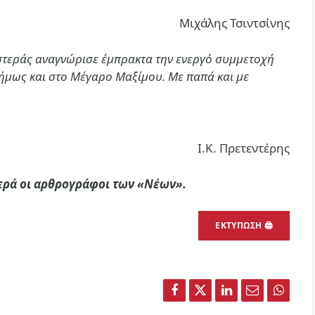
Μιχάλης Τσιντσίνης
ιστεράς αναγνώρισε έμπρακτα την ενεργό συμμετοχή
ισήμως και στο Μέγαρο Μαξίμου. Με παπά και με
Ι.Κ. Πρετεντέρης
στερά οι αρθρογράφοι των «Νέων».
ΕΚΤΥΠΩΣΗ 🖨
Facebook
Twitter
LinkedIn
Email
Whats