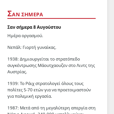
Ανατολής;
6 Αυγ 2026, 08:50
Σ
ΑΝ ΣΗΜΕΡΑ
ΣΑΝ ΣΗΜΕΡΑ
Σαν σήμερα 6 Αυγούστου
Σαν σήμερα 8 Αυγούστου
6 Αυγ 2026, 00:01
Ημέρα οργασμού.
ΔΙΕΘΝΗ
Νεπάλ: Γιορτή γυναίκας.
Οι δυνάμεις της Υεμένης
έπληξαν το αεροδρόμιο της
1938: Δημιουργείται το στρατόπεδο
Ναζράν στη Σαουδική Αραβία
και ένα τάνκερ
συγκέντρωσης Μάουτχαουζεν στο Λιντς της
5 Αυγ 2026, 20:22
Αυστρίας.
ΔΙΕΘΝΗ
1939: Το Ράιχ στρατολογεί όλους τους
«Δεν ήταν δικό μας σχέδιο»: Ο
πολίτες 5-70 ετών για να προετοιμαστούν
Νετανιάχου απορρίπτει την
«ιστορική συμφωνία
για πολεμική εργασία.
αφοπλισμού» της Γάζας που
5 Αυγ 2026, 19:42
προώθησε ο Τραμπ
1987: Μετά από τη μεγαλύτερη απεργία στη
App
ΔΙΕΘΝΗ