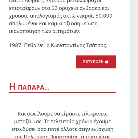
Νότιο Αφρική, 340.000 μεταλλωρύχοι
επιστρέφουν στα 52 ορυχεία άνθρακα και
Βαριές απώλειες των
σιωναζιστών στον νότιο Λίβανο
χρυσού, απολογισμός οκτώ νεκροί, 50.000
απολυμένοι και καμιά αξιοσημείωτη
Δύο νεκροί και εφτά τραυματίες (ο
ένας σε κρίσιμη κατάσταση)
ικανοποίηση των αιτημάτων.
5 Αυγ 2026, 18:59
1987: Πεθαίνει ο Κωνσταντίνος Τσάτσος.
ΠΟΛΙΤΙΣΜΟΣ
Η «σουρεαλιστική εμπειρία»
των Massive Attack στη
ΕΚΤΥΠΩΣΗ 🖨
Σιγκαπούρη
5 Αυγ 2026, 10:20
Η
ΠΑΠΑΡΑ…
Και οφείλουμε να είμαστε ειλικρινείς
μεταξύ μας. Τα τελευταία χρόνια έχουμε
επενδύσει όσο ποτέ άλλοτε στην ενίσχυση
της Πολιτικής Προστασίας, αποκτώντας