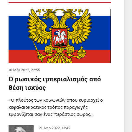
ΔΙΕΘΝΗ
Εκατομμύρια διαδήλωσαν σε
ολόκληρη την Υεμένη
υποστηρίζοντας την πολιτική
«αποκλεισμός για αποκλεισμό»
2 Αυγ 2026, 20:36
ΠΑΙΔΕΙΑ
Tηλεφωνικές απειλές του
ΙΝΕΔΙΒΙΜ καταγγέλλει ο
10 Μάι 2022, 22:55
Σύλλογος Οικότροφων ΦΕΑ
Ο ρωσικός ιμπεριαλισμός από
2 Αυγ 2026, 19:43
θέση ισχύος
«Ο πλούτος των κοινωνιών όπου κυριαρχεί ο
κεφαλαιοκρατικός τρόπος παραγωγής
εμφανίζεται σαν ένας “τεράστιος σωρός…
21 Απρ 2022, 13:42