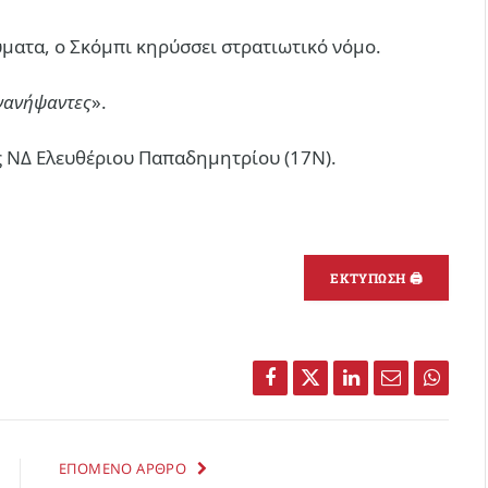
θύματα, ο Σκόμπι κηρύσσει στρατιωτικό νόμο.
νανήψαντες
».
ς ΝΔ Ελευθέριου Παπαδημητρίου (17Ν).
ΕΚΤΥΠΩΣΗ 🖨
Facebook
Twitter
LinkedIn
Email
Whats
ΕΠΟΜΕΝΟ ΑΡΘΡΟ