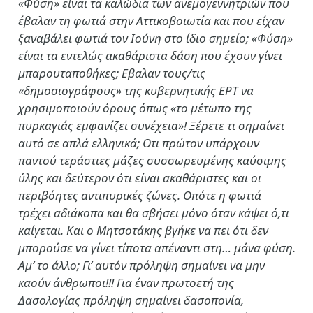
«Φύση» είναι τα καλώδια των ανεμογεννητριών που
έβαλαν τη φωτιά στην Αττικοβοιωτία και που είχαν
ξαναβάλει φωτιά τον Ιούνη στο ίδιο σημείο; «Φύση»
είναι τα εντελώς ακαθάριστα δάση που έχουν γίνει
μπαρουταποθήκες; Εβαλαν τους/τις
«δημοσιογράφους» της κυβερνητικής ΕΡΤ να
χρησιμοποιούν όρους όπως «το μέτωπο της
πυρκαγιάς εμφανίζει συνέχεια»! Ξέρετε τι σημαίνει
αυτό σε απλά ελληνικά; Οτι πρώτον υπάρχουν
παντού τεράστιες μάζες συσσωρευμένης καύσιμης
ύλης και δεύτερον ότι είναι ακαθάριστες και οι
περιβόητες αντιπυρικές ζώνες. Οπότε η φωτιά
τρέχει αδιάκοπα και θα σβήσει μόνο όταν κάψει ό,τι
καίγεται. Και ο Μητσοτάκης βγήκε να πει ότι δεν
μπορούσε να γίνει τίποτα απέναντι στη… μάνα φύση.
Αμ’ το άλλο; Γι’ αυτόν πρόληψη σημαίνει να μην
καούν άνθρωποι!!! Για έναν πρωτοετή της
Δασολογίας πρόληψη σημαίνει δασοπονία,