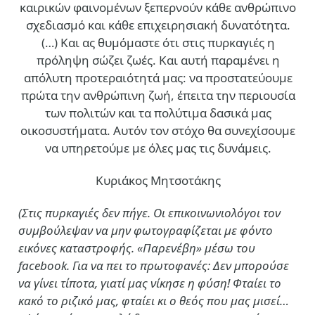
καιρικών φαινομένων ξεπερνούν κάθε ανθρώπινο
σχεδιασμό και κάθε επιχειρησιακή δυνατότητα.
(…)
Και ας θυμόμαστε ότι στις πυρκαγιές η
πρόληψη σώζει ζωές. Και αυτή παραμένει η
απόλυτη προτεραιότητά μας: να προστατεύουμε
πρώτα την ανθρώπινη ζωή, έπειτα την περιουσία
των πολιτών και τα πολύτιμα δασικά μας
οικοσυστήματα. Αυτόν τον στόχο θα συνεχίσουμε
να υπηρετούμε με όλες μας τις δυνάμεις.
Κυριάκος Μητσοτάκης
(Στις πυρκαγιές δεν πήγε. Οι επικοινωνιολόγοι τον
συμβούλεψαν να μην φωτογραφίζεται με φόντο
εικόνες καταστροφής. «Παρενέβη» μέσω του
facebook. Για να πει το πρωτοφανές: Δεν μπορούσε
να γίνει τίποτα, γιατί μας νίκησε η φύση! Φταίει το
κακό το ριζικό μας, φταίει κι ο θεός που μας μισεί…