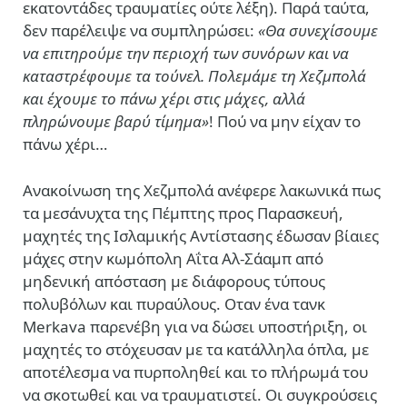
εκατοντάδες τραυματίες ούτε λέξη). Παρά ταύτα,
δεν παρέλειψε να συμπληρώσει:
«Θα συνεχίσουμε
να επιτηρούμε την περιοχή των συνόρων και να
καταστρέφουμε τα τούνελ. Πολεμάμε τη Χεζμπολά
και έχουμε το πάνω χέρι στις μάχες, αλλά
πληρώνουμε βαρύ τίμημα»
! Πού να μην είχαν το
πάνω χέρι…
Ανακοίνωση της Χεζμπολά ανέφερε λακωνικά πως
τα μεσάνυχτα της Πέμπτης προς Παρασκευή,
μαχητές της Ισλαμικής Αντίστασης έδωσαν βίαιες
μάχες στην κωμόπολη Αΐτα Αλ-Σάαμπ από
μηδενική απόσταση με διάφορους τύπους
πολυβόλων και πυραύλους. Οταν ένα τανκ
Merkava παρενέβη για να δώσει υποστήριξη, οι
μαχητές το στόχευσαν με τα κατάλληλα όπλα, με
αποτέλεσμα να πυρποληθεί και το πλήρωμά του
να σκοτωθεί και να τραυματιστεί. Οι συγκρούσεις