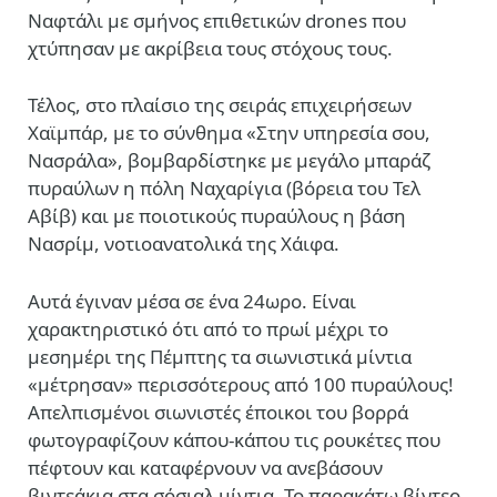
Ναφτάλι με σμήνος επιθετικών drones που
χτύπησαν με ακρίβεια τους στόχους τους.
Τέλος, στο πλαίσιο της σειράς επιχειρήσεων
Χαϊμπάρ, με το σύνθημα «Στην υπηρεσία σου,
Νασράλα», βομβαρδίστηκε με μεγάλο μπαράζ
πυραύλων η πόλη Ναχαρίγια (βόρεια του Τελ
Αβίβ) και με ποιοτικούς πυραύλους η βάση
Νασρίμ, νοτιοανατολικά της Χάιφα.
Αυτά έγιναν μέσα σε ένα 24ωρο. Είναι
χαρακτηριστικό ότι από το πρωί μέχρι το
μεσημέρι της Πέμπτης τα σιωνιστικά μίντια
«μέτρησαν» περισσότερους από 100 πυραύλους!
Aπελπισμένοι σιωνιστές έποικοι του βορρά
φωτογραφίζουν κάπου-κάπου τις ρουκέτες που
πέφτουν και καταφέρνουν να ανεβάσουν
βιντεάκια στα σόσιαλ μίντια. Το παρακάτω βίντεο