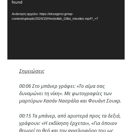
found
Αναπαραγωγής
Βίντεο
Ανάκτηση αρχείου: https://eksegersi.gr/wp-
content/uploads/2024/10/Hesbollah_Glilot_missiles.mp4?_=7
Σημειώσεις
00:06 Στο μπάνερ γράφει: «Το αίμα σας
δυναμώνει τη νίκη». Με φωτογραφίες των
μαρτύρων Χασάν Νασράλα και Φουάντ Σουκρ.
00:15 Τα μπάνερ, από αριστερά προς τα δεξιά,
γράφουν: «Η εκδίκηση έρχεται», «Για όποιον
θεωρεί το θεό και τον αγγελιοφόρο του ως