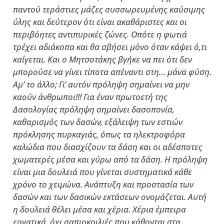
παντού τεράστιες μάζες συσσωρευμένης καύσιμης
ύλης και δεύτερον ότι είναι ακαθάριστες και οι
περιβόητες αντιπυρικές ζώνες. Οπότε η φωτιά
τρέχει αδιάκοπα και θα σβήσει μόνο όταν κάψει ό,τι
καίγεται. Και ο Μητσοτάκης βγήκε να πει ότι δεν
μπορούσε να γίνει τίποτα απέναντι στη… μάνα φύση.
Αμ’ το άλλο; Γι’ αυτόν πρόληψη σημαίνει να μην
καούν άνθρωποι!!! Για έναν πρωτοετή της
Δασολογίας πρόληψη σημαίνει δασοπονία,
καθαρισμός των δασών, εξάλειψη των εστιών
πρόκλησης πυρκαγιάς, όπως τα ηλεκτροφόρα
καλώδια που διασχίζουν τα δάση και οι αδέσποτες
χωματερές μέσα και γύρω από τα δάση. Η πρόληψη
είναι μια δουλειά που γίνεται συστηματικά κάθε
χρόνο το χειμώνα. Ανάπτυξη και προστασία των
δασών και των δασικών εκτάσεων ονομάζεται. Αυτή
η δουλειά θέλει μέσα και χέρια. Χέρια έμπειρα
εργατικά, όχι σαπιοκοιλιές που κάθονται στα