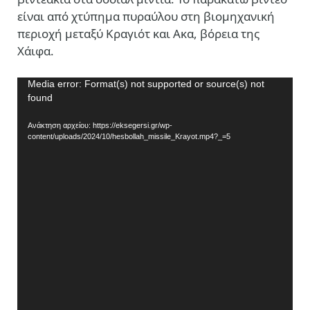
είναι από χτύπημα πυραύλου στη βιομηχανική
περιοχή μεταξύ Κραγιότ και Ακα, βόρεια της
Χάιφα.
Πρόγραμμα
Media error: Format(s) not supported or source(s) not
found
Αναπαραγωγής
Βίντεο
Ανάκτηση αρχείου: https://eksegersi.gr/wp-
content/uploads/2024/10/hesbollah_missile_Krayot.mp4?_=5