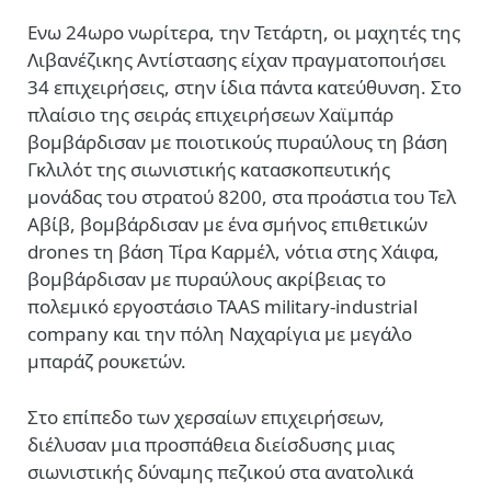
Ενω 24ωρο νωρίτερα, την Τετάρτη, οι μαχητές της
Λιβανέζικης Αντίστασης είχαν πραγματοποιήσει
34 επιχειρήσεις, στην ίδια πάντα κατεύθυνση. Στο
πλαίσιο της σειράς επιχειρήσεων Χαϊμπάρ
βομβάρδισαν με ποιοτικούς πυραύλους τη βάση
Γκλιλότ της σιωνιστικής κατασκοπευτικής
μονάδας του στρατού 8200, στα προάστια του Τελ
Αβίβ, βομβάρδισαν με ένα σμήνος επιθετικών
drones τη βάση Τίρα Καρμέλ, νότια στης Χάιφα,
βομβάρδισαν με πυραύλους ακρίβειας το
πολεμικό εργοστάσιο TAAS military-industrial
company και την πόλη Ναχαρίγια με μεγάλο
μπαράζ ρουκετών.
Στο επίπεδο των χερσαίων επιχειρήσεων,
διέλυσαν μια προσπάθεια διείσδυσης μιας
σιωνιστικής δύναμης πεζικού στα ανατολικά