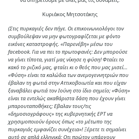
Κυριάκος Μητσοτάκης
(Στις πυρκαγιές δεν πήγε. Οι επικοινωνιολόγοι τον
συμβούλεψαν να μην φωτογραφίζεται με φόντο
εικόνες καταστροφής. «Παρενέβη» μέσω του
facebook. Για να πει το πρωτοφανές: Δεν μπορούσε
να γίνει τίποτα, γιατί μας νίκησε η φύση! Φταίει το
κακό το ριζικό μας, φταίει κι ο θεός που μας μισεί…
«Φύση» είναι τα καλώδια των ανεμογεννητριών που
έβαλαν τη φωτιά στην Αττικοβοιωτία και που είχαν
ξαναβάλει φωτιά τον Ιούνη στο ίδιο σημείο; «Φύση»
είναι τα εντελώς ακαθάριστα δάση που έχουν γίνει
μπαρουταποθήκες; Εβαλαν τους/τις
«δημοσιογράφους» της κυβερνητικής ΕΡΤ να
χρησιμοποιούν όρους όπως «το μέτωπο της
πυρκαγιάς εμφανίζει συνέχεια»! Ξέρετε τι σημαίνει
αυτό σε απλά ελληνικά; Οτι πρώτον υπάρχουν