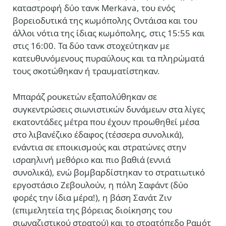
καταστροφή δύο τανκ Merkava, του ενός
βορειοδυτικά της κωμόπολης Οντάισα και του
άλλοι νότια της ίδιας κωμόπολης, στις 15:55 και
στις 16:00. Τα δύο τανκ στοχεύτηκαν με
κατευθυνόμενους πυραύλους και τα πληρώματά
τους σκοτώθηκαν ή τραυματίστηκαν.
Μπαράζ ρουκετών εξαπολύθηκαν σε
συγκεντρώσεις σιωνιστικών δυνάμεων στα λίγες
εκατοντάδες μέτρα που έχουν προωθηθεί μέσα
στο λιβανέζικο έδαφος (τέσσερα συνολικά),
ενάντια σε εποικισμούς και στρατώνες στην
ισραηλινή μεθόριο και πιο βαθιά (εννιά
συνολικά), ενώ βομβαρδίστηκαν το στρατιωτικό
εργοστάσιο Ζεβουλούν, η πόλη Σαφάντ (δύο
φορές την ίδια μέρα!), η βάση Σανάτ Ζιν
(επιμελητεία της βόρειας διοίκησης του
σιωναζιστικού στρατού) και το στρατόπεδο Ραμότ