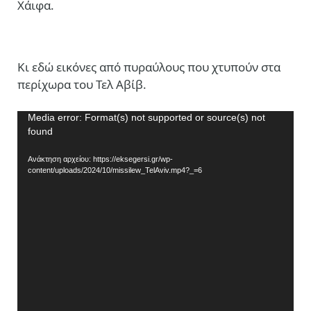
Χάιφα.
Κι εδώ εικόνες από πυραύλους που χτυπούν στα
περίχωρα του Τελ Αβίβ.
Πρόγραμμα
Media error: Format(s) not supported or source(s) not
found
Αναπαραγωγής
Βίντεο
Ανάκτηση αρχείου: https://eksegersi.gr/wp-
content/uploads/2024/10/missilew_TelAviv.mp4?_=6