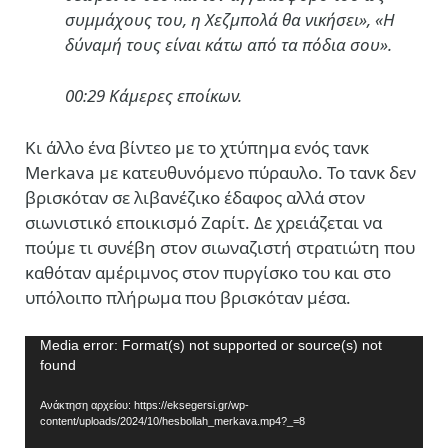
συμμάχους του, η Χεζμπολά θα νικήσει», «Η
δύναμή τους είναι κάτω από τα πόδια σου».
00:29 Κάμερες εποίκων.
Kι άλλο ένα βίντεο με το χτύπημα ενός τανκ
Merkava με κατευθυνόμενο πύραυλο. Το τανκ δεν
βρισκόταν σε λιβανέζικο έδαφος αλλά στον
σιωνιστικό εποικισμό Ζαρίτ. Δε χρειάζεται να
πούμε τι συνέβη στον σιωναζιστή στρατιώτη που
καθόταν αμέριμνος στον πυργίσκο του και στο
υπόλοιπο πλήρωμα που βρισκόταν μέσα.
Πρόγραμμα
Media error: Format(s) not supported or source(s) not
found
Αναπαραγωγής
Βίντεο
Ανάκτηση αρχείου: https://eksegersi.gr/wp-
content/uploads/2024/10/hesbollah_merkava.mp4?_=8