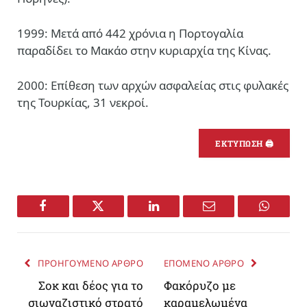
1999: Μετά από 442 χρόνια η Πορτογαλία
παραδίδει το Μακάο στην κυριαρχία της Κίνας.
2000: Επίθεση των αρχών ασφαλείας στις φυλακές
της Τουρκίας, 31 νεκροί.
ΕΚΤΥΠΩΣΗ 🖨
Facebook
Twitter
LinkedIn
Email
WhatsA
ΠΡΟΗΓΟΥΜΕΝΟ ΑΡΘΡΟ
ΕΠΟΜΕΝΟ ΑΡΘΡΟ
Σοκ και δέος για το
Φακόρυζο με
σιωναζιστικό στρατό
καραμελωμένα