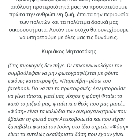
απόλυτη προτεραιότητά μας: να προστατεύουμε
πρώτα την ανθρώπινη ζωή, έπειτα την περιουσία
των πολιτών και τα πολύτιμα δασικά μας
οικοσυστήματα. Αυτόν τον στόχο θα συνεχίσουμε
να υπηρετούμε με όλες μας τις δυνάμεις.
Κυριάκος Μητσοτάκης
(Στις πυρκαγιές δεν πήγε. Οι επικοινωνιολόγοι τον
συμβούλεψαν να μην φωτογραφίζεται με φόντο
εικόνες καταστροφής. «Παρενέβη» μέσω του
facebook. Για να πει το πρωτοφανές: Δεν μπορούσε
να γίνει τίποτα, γιατί μας νίκησε η φύση! Φταίει το
κακό το ριζικό μας, φταίει κι ο θεός που μας μισεί…
«Φύση» είναι τα καλώδια των ανεμογεννητριών που
έβαλαν τη φωτιά στην Αττικοβοιωτία και που είχαν
ξαναβάλει φωτιά τον Ιούνη στο ίδιο σημείο; «Φύση»
είναι τα εντελώς ακαθάριστα δάση που έχουν γίνει