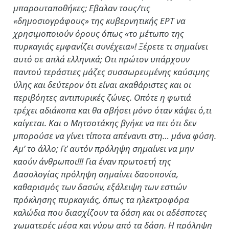
μπαρουταποθήκες; Εβαλαν τους/τις
«δημοσιογράφους» της κυβερνητικής ΕΡΤ να
χρησιμοποιούν όρους όπως «το μέτωπο της
πυρκαγιάς εμφανίζει συνέχεια»! Ξέρετε τι σημαίνει
αυτό σε απλά ελληνικά; Οτι πρώτον υπάρχουν
παντού τεράστιες μάζες συσσωρευμένης καύσιμης
ύλης και δεύτερον ότι είναι ακαθάριστες και οι
περιβόητες αντιπυρικές ζώνες. Οπότε η φωτιά
τρέχει αδιάκοπα και θα σβήσει μόνο όταν κάψει ό,τι
καίγεται. Και ο Μητσοτάκης βγήκε να πει ότι δεν
μπορούσε να γίνει τίποτα απέναντι στη… μάνα φύση.
Αμ’ το άλλο; Γι’ αυτόν πρόληψη σημαίνει να μην
καούν άνθρωποι!!! Για έναν πρωτοετή της
Δασολογίας πρόληψη σημαίνει δασοπονία,
καθαρισμός των δασών, εξάλειψη των εστιών
πρόκλησης πυρκαγιάς, όπως τα ηλεκτροφόρα
καλώδια που διασχίζουν τα δάση και οι αδέσποτες
χωματερές μέσα και γύρω από τα δάση. Η πρόληψη