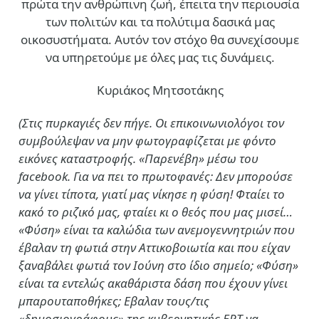
πρώτα την ανθρώπινη ζωή, έπειτα την περιουσία
των πολιτών και τα πολύτιμα δασικά μας
οικοσυστήματα. Αυτόν τον στόχο θα συνεχίσουμε
να υπηρετούμε με όλες μας τις δυνάμεις.
Κυριάκος Μητσοτάκης
(Στις πυρκαγιές δεν πήγε. Οι επικοινωνιολόγοι τον
συμβούλεψαν να μην φωτογραφίζεται με φόντο
εικόνες καταστροφής. «Παρενέβη» μέσω του
facebook. Για να πει το πρωτοφανές: Δεν μπορούσε
να γίνει τίποτα, γιατί μας νίκησε η φύση! Φταίει το
κακό το ριζικό μας, φταίει κι ο θεός που μας μισεί…
«Φύση» είναι τα καλώδια των ανεμογεννητριών που
έβαλαν τη φωτιά στην Αττικοβοιωτία και που είχαν
ξαναβάλει φωτιά τον Ιούνη στο ίδιο σημείο; «Φύση»
είναι τα εντελώς ακαθάριστα δάση που έχουν γίνει
μπαρουταποθήκες; Εβαλαν τους/τις
«δημοσιογράφους» της κυβερνητικής ΕΡΤ να