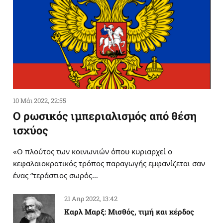
10 Μάι 2022, 22:55
Ο ρωσικός ιμπεριαλισμός από θέση
ισχύος
«Ο πλούτος των κοινωνιών όπου κυριαρχεί ο
κεφαλαιοκρατικός τρόπος παραγωγής εμφανίζεται σαν
ένας “τεράστιος σωρός…
21 Απρ 2022, 13:42
Καρλ Μαρξ: Μισθός, τιμή και κέρδος