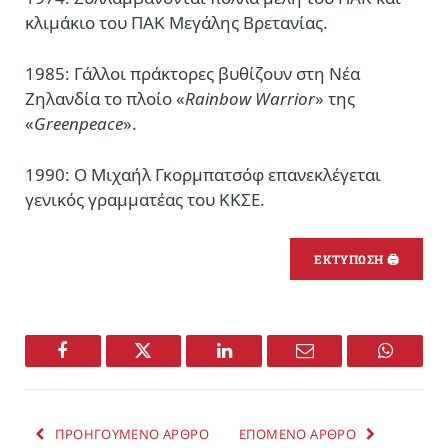
κλιμάκιο του ΠΑΚ Μεγάλης Βρετανίας.
1985: Γάλλοι πράκτορες βυθίζουν στη Νέα
Ζηλανδία το πλοίο «
Rainbow Warrior
» της
«
Greenpeace
».
1990: Ο Μιχαήλ Γκορμπατσόφ επανεκλέγεται
γενικός γραμματέας του ΚΚΣΕ.
ΕΚΤΥΠΩΣΗ 🖨
Facebook
Twitter
LinkedIn
Email
WhatsA
ΠΡΟΗΓΟΥΜΕΝΟ ΑΡΘΡΟ
ΕΠΟΜΕΝΟ ΑΡΘΡΟ