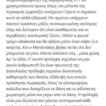
χρησιμοποιούν όρους όπως «το μέτωπο της
πυρκαγιάς εμφανίζει συνέχεια»! Ξέρετε τι σημαίνει
αυτό σε απλά ελληνικά; Οτι πρώτον υπάρχουν
παντού τεράστιες μάζες συσσωρευμένης καύσιμης
ύλης και δεύτερον ότι είναι ακαθάριστες και οι
περιβόητες αντιπυρικές ζώνες. Οπότε η φωτιά
τρέχει αδιάκοπα και θα σβήσει μόνο όταν κάψει ό,τι
καίγεται. Και ο Μητσοτάκης βγήκε να πει ότι δεν
μπορούσε να γίνει τίποτα απέναντι στη… μάνα φύση.
Αμ’ το άλλο; Γι’ αυτόν πρόληψη σημαίνει να μην
καούν άνθρωποι!!! Για έναν πρωτοετή της
Δασολογίας πρόληψη σημαίνει δασοπονία,
καθαρισμός των δασών, εξάλειψη των εστιών
πρόκλησης πυρκαγιάς, όπως τα ηλεκτροφόρα
καλώδια που διασχίζουν τα δάση και οι αδέσποτες
χωματερές μέσα και γύρω από τα δάση. Η πρόληψη
είναι μια δουλειά που γίνεται συστηματικά κάθε