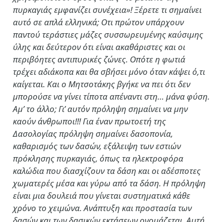
πυρκαγιάς εμφανίζει συνέχεια»! Ξέρετε τι σημαίνει
αυτό σε απλά ελληνικά; Οτι πρώτον υπάρχουν
παντού τεράστιες μάζες συσσωρευμένης καύσιμης
ύλης και δεύτερον ότι είναι ακαθάριστες και οι
περιβόητες αντιπυρικές ζώνες. Οπότε η φωτιά
τρέχει αδιάκοπα και θα σβήσει μόνο όταν κάψει ό,τι
καίγεται. Και ο Μητσοτάκης βγήκε να πει ότι δεν
μπορούσε να γίνει τίποτα απέναντι στη… μάνα φύση.
Αμ’ το άλλο; Γι’ αυτόν πρόληψη σημαίνει να μην
καούν άνθρωποι!!! Για έναν πρωτοετή της
Δασολογίας πρόληψη σημαίνει δασοπονία,
καθαρισμός των δασών, εξάλειψη των εστιών
πρόκλησης πυρκαγιάς, όπως τα ηλεκτροφόρα
καλώδια που διασχίζουν τα δάση και οι αδέσποτες
χωματερές μέσα και γύρω από τα δάση. Η πρόληψη
είναι μια δουλειά που γίνεται συστηματικά κάθε
χρόνο το χειμώνα. Ανάπτυξη και προστασία των
δασών και των δασικών εκτάσεων ονομάζεται. Αυτή