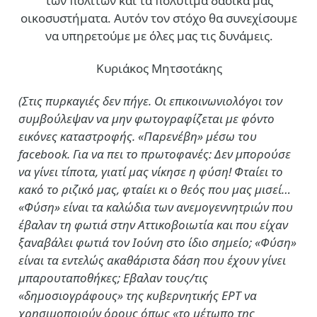
των πολιτών και τα πολύτιμα δασικά μας
οικοσυστήματα. Αυτόν τον στόχο θα συνεχίσουμε
να υπηρετούμε με όλες μας τις δυνάμεις.
Κυριάκος Μητσοτάκης
(Στις πυρκαγιές δεν πήγε. Οι επικοινωνιολόγοι τον
συμβούλεψαν να μην φωτογραφίζεται με φόντο
εικόνες καταστροφής. «Παρενέβη» μέσω του
facebook. Για να πει το πρωτοφανές: Δεν μπορούσε
να γίνει τίποτα, γιατί μας νίκησε η φύση! Φταίει το
κακό το ριζικό μας, φταίει κι ο θεός που μας μισεί…
«Φύση» είναι τα καλώδια των ανεμογεννητριών που
έβαλαν τη φωτιά στην Αττικοβοιωτία και που είχαν
ξαναβάλει φωτιά τον Ιούνη στο ίδιο σημείο; «Φύση»
είναι τα εντελώς ακαθάριστα δάση που έχουν γίνει
μπαρουταποθήκες; Εβαλαν τους/τις
«δημοσιογράφους» της κυβερνητικής ΕΡΤ να
χρησιμοποιούν όρους όπως «το μέτωπο της