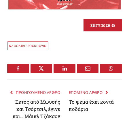
ΕΚΤΥΠΩΣΗ 🖨
ΚΑΘΟΛΙΚΟ LOCKDOWN
Facebook
Twitter
LinkedIn
Email
WhatsA
ΠΡΟΗΓΟΥΜΕΝΟ ΑΡΘΡΟ
ΕΠΟΜΕΝΟ ΑΡΘΡΟ
Εκτός από Μωυσής
Το ψέμα έχει κοντά
και Τσόρτσιλ, έγινε
ποδάρια
και… Μάικλ Τζάκσον