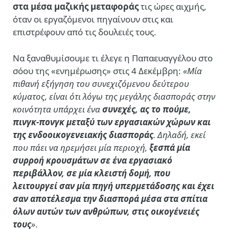
στα μέσα μαζικής μεταφοράς
τις ώρες αιχμής,
όταν οι εργαζόμενοι πηγαίνουν στις και
επιστρέφουν από τις δουλειές τους.
Να ξαναθυμίσουμε τι έλεγε η Παπαευαγγέλου στο
σόου της «ενημέρωσης» στις 4 Δεκέμβρη:
«Μία
πιθανή εξήγηση του συνεχιζόμενου δεύτερου
κύματος, είναι ότι λόγω της μεγάλης διασποράς στην
κοινότητα υπάρχει ένα
συνεχές, ας το πούμε,
πινγκ-πονγκ μεταξύ των εργασιακών χώρων και
της ενδοοικογενειακής διασποράς
. Δηλαδή, εκεί
που πάει να ηρεμήσει μία περιοχή,
ξεσπά μία
συρροή κρουσμάτων σε ένα εργασιακό
περιβάλλον, σε μία κλειστή δομή, που
λειτουργεί σαν μία πηγή υπερμετάδοσης και έχει
σαν αποτέλεσμα την διασπορά μέσα στα σπίτια
όλων αυτών των ανθρώπων, στις οικογένειές
τους
»
.