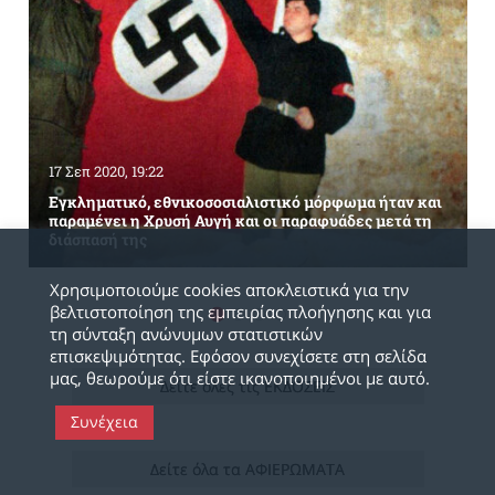
17 Σεπ 2020, 19:22
Εγκληματικό, εθνικοσοσιαλιστικό μόρφωμα ήταν και
παραμένει η Χρυσή Αυγή και οι παραφυάδες μετά τη
διάσπασή της
Χρησιμοποιούμε cookies αποκλειστικά για την
βελτιστοποίηση της εμπειρίας πλοήγησης και για
τη σύνταξη ανώνυμων στατιστικών
επισκεψιμότητας. Εφόσον συνεχίσετε στη σελίδα
μας, θεωρούμε ότι είστε ικανοποιημένοι με αυτό.
Δείτε όλες τις ΕΚΔΟΣΕΙΣ
Συνέχεια
Δείτε όλα τα ΑΦΙΕΡΩΜΑΤΑ