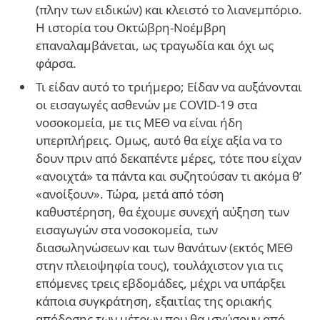
(πλην των ειδικών) και κλειστό το λιανεμπόριο.
Η ιστορία του Οκτώβρη-Νοέμβρη
επαναλαμβάνεται, ως τραγωδία και όχι ως
φάρσα.
Τι είδαν αυτό το τριήμερο; Είδαν να αυξάνονται
οι εισαγωγές ασθενών με COVID-19 στα
νοσοκομεία, με τις ΜΕΘ να είναι ήδη
υπερπλήρεις. Ομως, αυτό θα είχε αξία να το
δουν πριν από δεκαπέντε μέρες, τότε που είχαν
«ανοιχτά» τα πάντα και συζητούσαν τι ακόμα θ’
«ανοίξουν». Τώρα, μετά από τόση
καθυστέρηση, θα έχουμε συνεχή αύξηση των
εισαγωγών στα νοσοκομεία, των
διασωληνώσεων και των θανάτων (εκτός ΜΕΘ
στην πλειοψηφία τους), τουλάχιστον για τις
επόμενες τρεις εβδομάδες, μέχρι να υπάρξει
κάποια συγκράτηση, εξαιτίας της οριακής
απόδοσης των μέτρων που θα ισχύσουν από