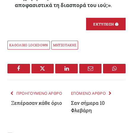
αποφασιστικά τη διασπορά του ιού;»
.
ΕΚΤΥΠΩΣΗ 🖨
ΚΑΘΟΛΙΚΟ LOCKDOWN
ΜΗΤΣΟΤΑΚΗΣ
Facebook
Twitter
LinkedIn
Email
WhatsA
ΠΡΟΗΓΟΥΜΕΝΟ ΑΡΘΡΟ
ΕΠΟΜΕΝΟ ΑΡΘΡΟ
Ξεπέρασαν κάθε όριο
Σαν σήμερα 10
Φλεβάρη