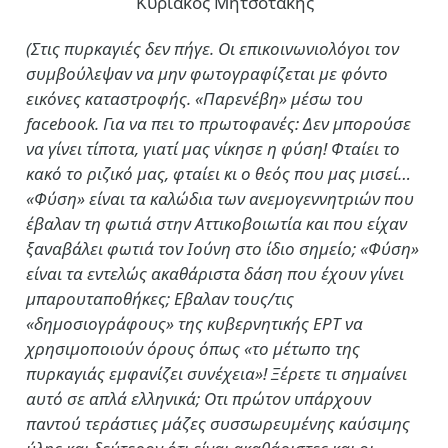
Κυριάκος Μητσοτάκης
(Στις πυρκαγιές δεν πήγε. Οι επικοινωνιολόγοι τον
συμβούλεψαν να μην φωτογραφίζεται με φόντο
εικόνες καταστροφής. «Παρενέβη» μέσω του
facebook. Για να πει το πρωτοφανές: Δεν μπορούσε
να γίνει τίποτα, γιατί μας νίκησε η φύση! Φταίει το
κακό το ριζικό μας, φταίει κι ο θεός που μας μισεί…
«Φύση» είναι τα καλώδια των ανεμογεννητριών που
έβαλαν τη φωτιά στην Αττικοβοιωτία και που είχαν
ξαναβάλει φωτιά τον Ιούνη στο ίδιο σημείο; «Φύση»
είναι τα εντελώς ακαθάριστα δάση που έχουν γίνει
μπαρουταποθήκες; Εβαλαν τους/τις
«δημοσιογράφους» της κυβερνητικής ΕΡΤ να
χρησιμοποιούν όρους όπως «το μέτωπο της
πυρκαγιάς εμφανίζει συνέχεια»! Ξέρετε τι σημαίνει
αυτό σε απλά ελληνικά; Οτι πρώτον υπάρχουν
παντού τεράστιες μάζες συσσωρευμένης καύσιμης