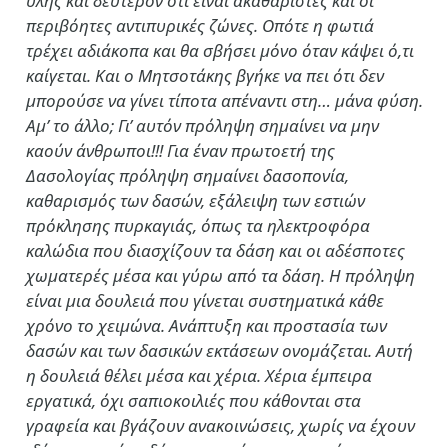
ύλης και δεύτερον ότι είναι ακαθάριστες και οι
περιβόητες αντιπυρικές ζώνες. Οπότε η φωτιά
τρέχει αδιάκοπα και θα σβήσει μόνο όταν κάψει ό,τι
καίγεται. Και ο Μητσοτάκης βγήκε να πει ότι δεν
μπορούσε να γίνει τίποτα απέναντι στη… μάνα φύση.
Αμ’ το άλλο; Γι’ αυτόν πρόληψη σημαίνει να μην
καούν άνθρωποι!!! Για έναν πρωτοετή της
Δασολογίας πρόληψη σημαίνει δασοπονία,
καθαρισμός των δασών, εξάλειψη των εστιών
πρόκλησης πυρκαγιάς, όπως τα ηλεκτροφόρα
καλώδια που διασχίζουν τα δάση και οι αδέσποτες
χωματερές μέσα και γύρω από τα δάση. Η πρόληψη
είναι μια δουλειά που γίνεται συστηματικά κάθε
χρόνο το χειμώνα. Ανάπτυξη και προστασία των
δασών και των δασικών εκτάσεων ονομάζεται. Αυτή
η δουλειά θέλει μέσα και χέρια. Χέρια έμπειρα
εργατικά, όχι σαπιοκοιλιές που κάθονται στα
γραφεία και βγάζουν ανακοινώσεις, χωρίς να έχουν