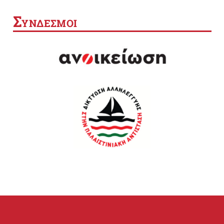
Σ
ΥΝΔΕΣΜΟΙ
SEARCH BUTTON