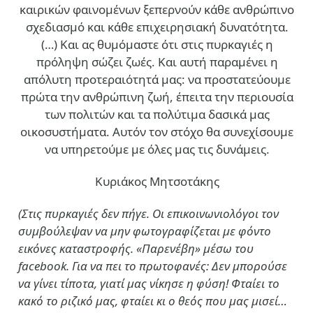
καιρικών φαινομένων ξεπερνούν κάθε ανθρώπινο
σχεδιασμό και κάθε επιχειρησιακή δυνατότητα.
(…)
Και ας θυμόμαστε ότι στις πυρκαγιές η
πρόληψη σώζει ζωές. Και αυτή παραμένει η
απόλυτη προτεραιότητά μας: να προστατεύουμε
πρώτα την ανθρώπινη ζωή, έπειτα την περιουσία
των πολιτών και τα πολύτιμα δασικά μας
οικοσυστήματα. Αυτόν τον στόχο θα συνεχίσουμε
να υπηρετούμε με όλες μας τις δυνάμεις.
Κυριάκος Μητσοτάκης
(Στις πυρκαγιές δεν πήγε. Οι επικοινωνιολόγοι τον
συμβούλεψαν να μην φωτογραφίζεται με φόντο
εικόνες καταστροφής. «Παρενέβη» μέσω του
facebook. Για να πει το πρωτοφανές: Δεν μπορούσε
να γίνει τίποτα, γιατί μας νίκησε η φύση! Φταίει το
κακό το ριζικό μας, φταίει κι ο θεός που μας μισεί…