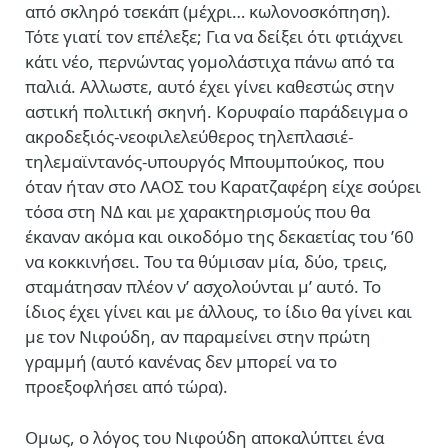
από σκληρό τσεκάπ (μέχρι… κωλονοσκόπηση).
Τότε γιατί τον επέλεξε; Για να δείξει ότι φτιάχνει
κάτι νέο, περνώντας γομολάστιχα πάνω από τα
παλιά. Αλλωστε, αυτό έχει γίνει καθεστώς στην
αστική πολιτική σκηνή. Κορυφαίο παράδειγμα ο
ακροδεξιός-νεοφιλελεύθερος τηλεπλασιέ-
τηλεμαϊντανός-υπουργός Μπουμπούκος, που
όταν ήταν στο ΛΑΟΣ του Καρατζαφέρη είχε σούρει
τόσα στη ΝΔ και με χαρακτηρισμούς που θα
έκαναν ακόμα και οικοδόμο της δεκαετίας του ’60
να κοκκινήσει. Του τα θύμισαν μία, δύο, τρεις,
σταμάτησαν πλέον ν’ ασχολούνται μ’ αυτό. Το
ίδιος έχει γίνει και με άλλους, το ίδιο θα γίνει και
με τον Νιφούδη, αν παραμείνει στην πρώτη
γραμμή (αυτό κανένας δεν μπορεί να το
προεξοφλήσει από τώρα).
Ομως, ο λόγος του Νιφούδη αποκαλύπτει ένα