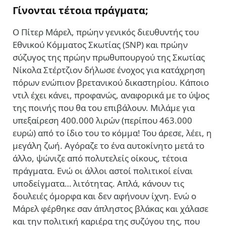
Γίνονται τέτοια πράγματα;
Ο
Πίτερ Μάρελ, πρώην γενικός διευθυντής του
Εθνικού Κόμματος Σκωτίας (SNP) και πρώην
σύζυγος της πρώην πρωθυπουργού της Σκωτίας
Νίκολα Στέρτζιον δήλωσε ένοχος για κατάχρηση
πόρων ενώπιον βρετανικού δικαστηρίου. Κάποιο
ντιλ έχει κάνει, προφανώς, αναφορικά με το ύψος
της ποινής που θα του επιβάλουν. Μιλάμε για
υπεξαίρεση 400.000 λιρών (περίπου 463.000
ευρώ) από το ίδιο του το κόμμα! Του άρεσε, λέει, η
μεγάλη ζωή. Αγόραζε το ένα αυτοκίνητο μετά το
άλλο, ψώνιζε από πολυτελείς οίκους, τέτοια
πράγματα. Ενώ οι άλλοι αστοί πολιτικοί είναι
υποδείγματα… λιτότητας. Απλά, κάνουν τις
δουλειές όμορφα και δεν αφήνουν ίχνη. Ενώ ο
Μάρελ φέρθηκε σαν άπληστος βλάκας και χάλασε
και την πολιτική καριέρα της συζύγου της, που