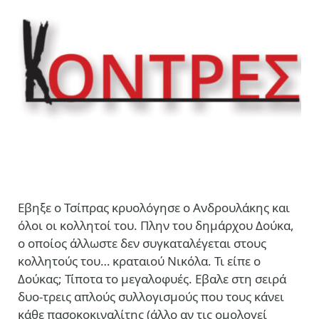
Εβηξε ο Τσίπρας κρυολόγησε ο Ανδρουλάκης και
όλοι οι κολλητοί του. Πλην του δημάρχου Δούκα,
ο οποίος άλλωστε δεν συγκαταλέγεται στους
κολλητούς του… κραταιού Νικόλα. Τι είπε ο
Δούκας; Τίποτα το μεγαλοφυές. Εβαλε στη σειρά
δυο-τρεις απλούς συλλογισμούς που τους κάνει
κάθε πασοκοκιναλίτης (άλλο αν τις ομολογεί