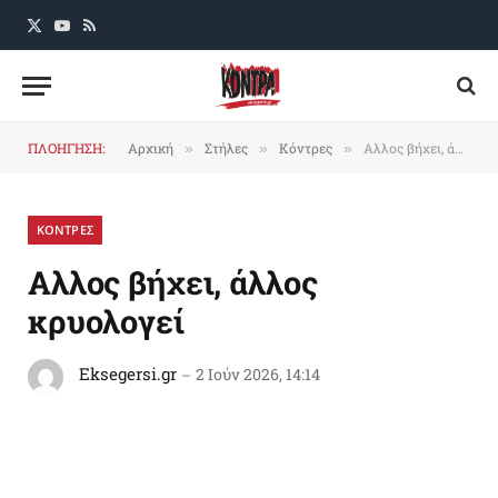
X
YouTube
RSS
(Twitter)
ΠΛΟΗΓΗΣΗ:
Αρχική
Στήλες
Κόντρες
Αλλος βήχει, άλλος κρυολογεί
»
»
»
ΚΟΝΤΡΕΣ
Αλλος βήχει, άλλος
κρυολογεί
Eksegersi.gr
2 Ιούν 2026, 14:14