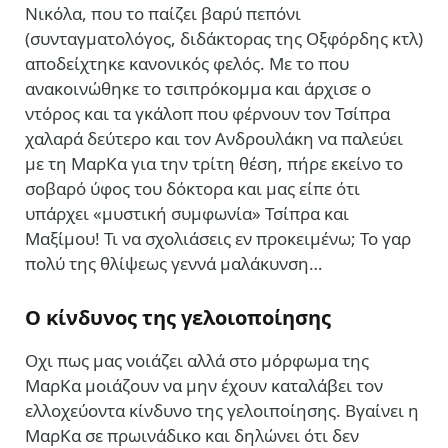
Νικόλα, που το παίζει βαρύ πεπόνι
(συνταγματολόγος, διδάκτορας της Οξφόρδης κτλ)
αποδείχτηκε κανονικός φελός. Με το που
ανακοινώθηκε το τσιπρόκομμα και άρχισε ο
ντόρος και τα γκάλοπ που φέρνουν τον Τσίπρα
χαλαρά δεύτερο και τον Ανδρουλάκη να παλεύει
με τη ΜαρΚα για την τρίτη θέση, πήρε εκείνο το
σοβαρό ύφος του δόκτορα και μας είπε
ότι
υπάρχει «μυστική συμφωνία» Τσίπρα και
Μαξίμου! Τι να σχολιάσεις εν προκειμένω; Το γαρ
πολύ της θλίψεως γεννά μαλάκυνση…
Ο κίνδυνος της γελοιοποίησης
Οχι πως μας νοιάζει αλλά στο μόρφωμα της
ΜαρΚα μοιάζουν να μην έχουν καταλάβει τον
ελλοχεύοντα κίνδυνο της γελοιποίησης. Βγαίνει η
ΜαρΚα σε πρωινάδικο και δηλώνει ότι δεν