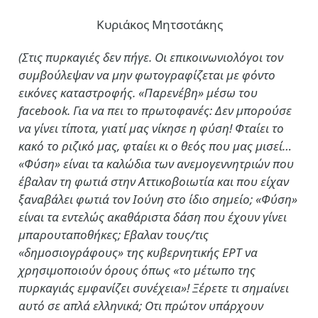
Κυριάκος Μητσοτάκης
(Στις πυρκαγιές δεν πήγε. Οι επικοινωνιολόγοι τον
συμβούλεψαν να μην φωτογραφίζεται με φόντο
εικόνες καταστροφής. «Παρενέβη» μέσω του
facebook. Για να πει το πρωτοφανές: Δεν μπορούσε
να γίνει τίποτα, γιατί μας νίκησε η φύση! Φταίει το
κακό το ριζικό μας, φταίει κι ο θεός που μας μισεί…
«Φύση» είναι τα καλώδια των ανεμογεννητριών που
έβαλαν τη φωτιά στην Αττικοβοιωτία και που είχαν
ξαναβάλει φωτιά τον Ιούνη στο ίδιο σημείο; «Φύση»
είναι τα εντελώς ακαθάριστα δάση που έχουν γίνει
μπαρουταποθήκες; Εβαλαν τους/τις
«δημοσιογράφους» της κυβερνητικής ΕΡΤ να
χρησιμοποιούν όρους όπως «το μέτωπο της
πυρκαγιάς εμφανίζει συνέχεια»! Ξέρετε τι σημαίνει
αυτό σε απλά ελληνικά; Οτι πρώτον υπάρχουν