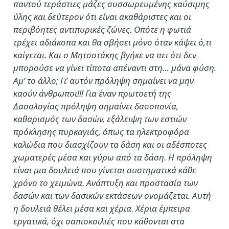
παντού τεράστιες μάζες συσσωρευμένης καύσιμης
ύλης και δεύτερον ότι είναι ακαθάριστες και οι
περιβόητες αντιπυρικές ζώνες. Οπότε η φωτιά
τρέχει αδιάκοπα και θα σβήσει μόνο όταν κάψει ό,τι
καίγεται. Και ο Μητσοτάκης βγήκε να πει ότι δεν
μπορούσε να γίνει τίποτα απέναντι στη… μάνα φύση.
Αμ’ το άλλο; Γι’ αυτόν πρόληψη σημαίνει να μην
καούν άνθρωποι!!! Για έναν πρωτοετή της
Δασολογίας πρόληψη σημαίνει δασοπονία,
καθαρισμός των δασών, εξάλειψη των εστιών
πρόκλησης πυρκαγιάς, όπως τα ηλεκτροφόρα
καλώδια που διασχίζουν τα δάση και οι αδέσποτες
χωματερές μέσα και γύρω από τα δάση. Η πρόληψη
είναι μια δουλειά που γίνεται συστηματικά κάθε
χρόνο το χειμώνα. Ανάπτυξη και προστασία των
δασών και των δασικών εκτάσεων ονομάζεται. Αυτή
η δουλειά θέλει μέσα και χέρια. Χέρια έμπειρα
εργατικά, όχι σαπιοκοιλιές που κάθονται στα