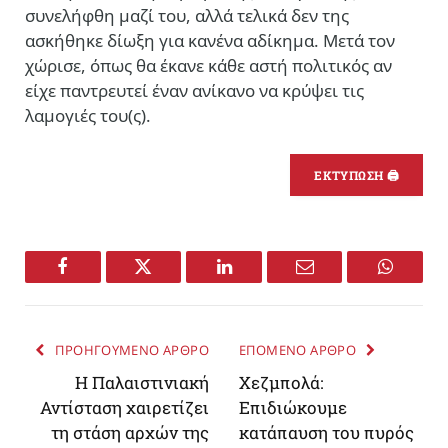
συνελήφθη μαζί του, αλλά τελικά δεν της
ασκήθηκε δίωξη για κανένα αδίκημα. Μετά τον
χώρισε, όπως θα έκανε κάθε αστή πολιτικός αν
είχε παντρευτεί έναν ανίκανο να κρύψει τις
λαμογιές του(ς).
ΕΚΤΥΠΩΣΗ 🖨
Facebook
Twitter
LinkedIn
Email
WhatsA
ΠΡΟΗΓΟΥΜΕΝΟ ΑΡΘΡΟ
ΕΠΟΜΕΝΟ ΑΡΘΡΟ
Η Παλαιστινιακή
Χεζμπολά:
Αντίσταση χαιρετίζει
Επιδιώκουμε
τη στάση αρχών της
κατάπαυση του πυρός