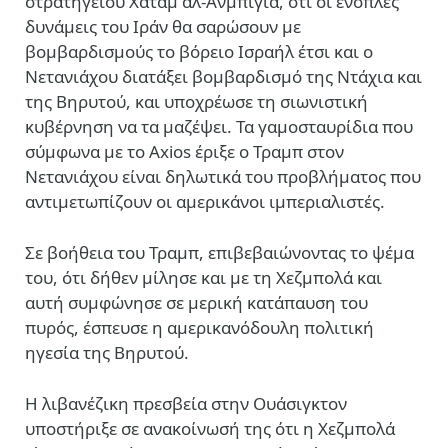
στρατηγείου Χατάμ αλ-Ανμπίγια, ότι οι ένοπλες
δυνάμεις του Ιράν θα σαρώσουν με
βομβαρδισμούς το βόρειο Ισραήλ έτσι και ο
Νετανιάχου διατάξει βομβαρδισμό της Ντάχια και
της Βηρυτού, και υποχρέωσε τη σιωνιστική
κυβέρνηση να τα μαζέψει. Τα γαμοσταυρίδια που
σύμφωνα με το Axios έριξε ο Τραμπ στον
Νετανιάχου είναι δηλωτικά του προβλήματος που
αντιμετωπίζουν οι αμερικάνοι ιμπεριαλιστές.
Σε βοήθεια του Τραμπ, επιβεβαιώνοντας το ψέμα
του, ότι δήθεν μίλησε και με τη Χεζμπολά και
αυτή συμφώνησε σε μερική κατάπαυση του
πυρός, έσπευσε η αμερικανόδουλη πολιτική
ηγεσία της Βηρυτού.
Η λιβανέζικη πρεσβεία στην Ουάσιγκτον
υποστήριξε σε ανακοίνωσή της ότι η Χεζμπολά