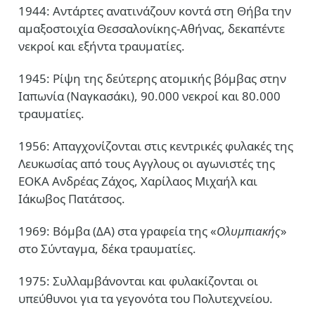
1944: Αντάρτες ανατινάζουν κοντά στη Θήβα την
αμαξοστοιχία Θεσσαλονίκης-Αθήνας, δεκαπέντε
νεκροί και εξήντα τραυματίες.
1945: Ρίψη της δεύτερης ατομικής βόμβας στην
Ιαπωνία (Ναγκασάκι), 90.000 νεκροί και 80.000
τραυματίες.
1956: Απαγχονίζονται στις κεντρικές φυλακές της
Λευκωσίας από τους Αγγλους οι αγωνιστές της
ΕΟΚΑ Ανδρέας Ζάχος, Χαρίλαος Μιχαήλ και
Ιάκωβος Πατάτσος.
1969: Βόμβα (ΔΑ) στα γραφεία της «
Ολυμπιακής
»
στο Σύνταγμα, δέκα τραυματίες.
1975: Συλλαμβάνονται και φυλακίζονται οι
υπεύθυνοι για τα γεγονότα του Πολυτεχνείου.