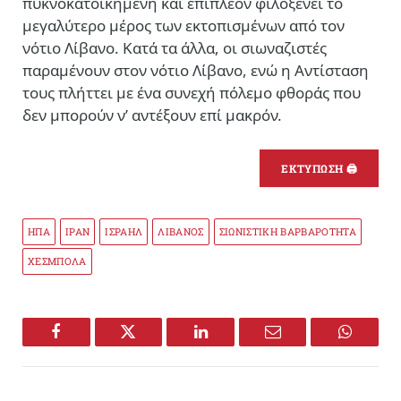
πυκνοκατοικημένη και επιπλέον φιλοξενεί το
μεγαλύτερο μέρος των εκτοπισμένων από τον
νότιο Λίβανο. Κατά τα άλλα, οι σιωναζιστές
παραμένουν στον νότιο Λίβανο, ενώ η Αντίσταση
τους πλήττει με ένα συνεχή πόλεμο φθοράς που
δεν μπορούν ν’ αντέξουν επί μακρόν.
ΕΚΤΥΠΩΣΗ 🖨
ΗΠΑ
ΙΡΑΝ
ΙΣΡΑΗΛ
ΛΙΒΑΝΟΣ
ΣΙΩΝΙΣΤΙΚΗ ΒΑΡΒΑΡΟΤΗΤΑ
ΧΕΣΜΠΟΛΑ
Facebook
Twitter
LinkedIn
Email
WhatsA