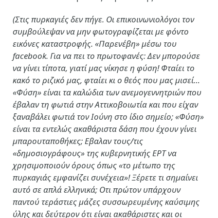
(Στις πυρκαγιές δεν πήγε. Οι επικοινωνιολόγοι τον
συμβούλεψαν να μην φωτογραφίζεται με φόντο
εικόνες καταστροφής. «Παρενέβη» μέσω του
facebook. Για να πει το πρωτοφανές: Δεν μπορούσε
να γίνει τίποτα, γιατί μας νίκησε η φύση! Φταίει το
κακό το ριζικό μας, φταίει κι ο θεός που μας μισεί…
«Φύση» είναι τα καλώδια των ανεμογεννητριών που
έβαλαν τη φωτιά στην Αττικοβοιωτία και που είχαν
ξαναβάλει φωτιά τον Ιούνη στο ίδιο σημείο; «Φύση»
είναι τα εντελώς ακαθάριστα δάση που έχουν γίνει
μπαρουταποθήκες; Εβαλαν τους/τις
«δημοσιογράφους» της κυβερνητικής ΕΡΤ να
χρησιμοποιούν όρους όπως «το μέτωπο της
πυρκαγιάς εμφανίζει συνέχεια»! Ξέρετε τι σημαίνει
αυτό σε απλά ελληνικά; Οτι πρώτον υπάρχουν
παντού τεράστιες μάζες συσσωρευμένης καύσιμης
ύλης και δεύτερον ότι είναι ακαθάριστες και οι