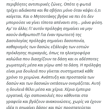
περιβόητες αντιπυρικές ζώνες. Οπότε η φωτιά
τρέχει αδιάκοπα και θα σβήσει μόνο όταν κάψει ό,τι
καίγεται. Και ο Μητσοτάκης βγήκε να πει ότι δεν
μπορούσε να γίνει τίποτα απέναντι στη… μάνα φύση.
Αμ’ το άλλο; Γι’ αυτόν πρόληψη σημαίνει να μην
καούν άνθρωποι!!! Για έναν πρωτοετή της
Δασολογίας πρόληψη σημαίνει δασοπονία,
καθαρισμός των δασών, εξάλειψη των εστιών
πρόκλησης πυρκαγιάς, όπως τα ηλεκτροφόρα
καλώδια που διασχίζουν τα δάση και οι αδέσποτες
χωματερές μέσα και γύρω από τα δάση. Η πρόληψη
είναι μια δουλειά που γίνεται συστηματικά κάθε
χρόνο το χειμώνα. Ανάπτυξη και προστασία των
δασών και των δασικών εκτάσεων ονομάζεται. Αυτή
η δουλειά θέλει μέσα και χέρια. Χέρια έμπειρα
εργατικά, όχι σαπιοκοιλιές που κάθονται στα
γραφεία και βγάζουν ανακοινώσεις, χωρίς να έχουν
ιδέα τι σημαίνει δάσος και πώς προστατεύεται