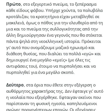
Πρώτο
, στο εξεγερτικό πνεύμα, το ξεπέρασμα
κάθε είδους φόβου. Υπήρχε χούντα, τα πολυβόλα
κροτάλιζαν, τα κρατητήρια είχαν μεταβληθεί σε
μακελειά, όμως ο πόθος για την ελευθερία από τη
μια και το πνεύμα της συλλογικότητας από την
άλλη δημιούργησαν ένα γεγονός που θα στέκεται
πάντα ψηλά στη νεοελληνική ιστορία. Πρόκειται
γι’ αυτό που ονομάζουμε μαζικό ηρωισμό και
διάθεση θυσίας, που διαλύει τα πολλά «εγώ» και
δημιουργεί ένα μεγάλο «εμείς» (με όλες τις
αντιφάσεις του), έτοιμο να πυρπολήσει και να
πυρποληθεί για ένα μεγάλο σκοπό.
Δεύτερο
, στα όρια που έθετε στην εξέγερση ο
αυθόρμητος χαρακτήρας της. Δεν έφταιγε γι’ αυτό
η νεολαία που εξεγέρθηκε. Εφταιγαν εκείνοι που
παρίσταναν τη φυσική ηγεσία, καπηλευόμενοι
αγώνες προγενέστερων εποχών. Oι εξεγέρσεις