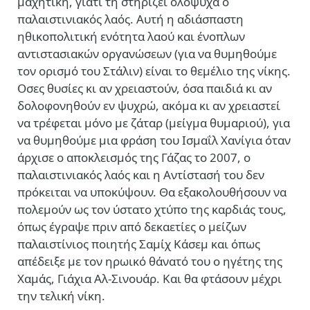
μαχητική, γιατί τη στηρίζει ολόψυχα ο
παλαιστινιακός λαός. Αυτή η αδιάσπαστη
ηθικοπολιτική ενότητα λαού και ένοπλων
αντιστασιακών οργανώσεων (για να θυμηθούμε
τον ορισμό του Στάλιν) είναι το θεμέλιο της νίκης.
Οσες θυσίες κι αν χρειαστούν, όσα παιδιά κι αν
δολοφονηθούν εν ψυχρώ, ακόμα κι αν χρειαστεί
να τρέφεται μόνο με ζάταρ (μείγμα θυμαριού), για
να θυμηθούμε μια φράση του Ισμαΐλ Χανίγια όταν
άρχισε ο αποκλεισμός της Γάζας το 2007, ο
παλαιστινιακός λαός και η Αντίστασή του δεν
πρόκειται να υποκύψουν. Θα εξακολουθήσουν να
πολεμούν ως τον ύστατο χτύπο της καρδιάς τους,
όπως έγραψε πριν από δεκαετίες ο μείζων
παλαιστίνιος ποιητής Σαμίχ Κάσεμ και όπως
απέδειξε με τον ηρωικό θάνατό του ο ηγέτης της
Χαμάς, Γιάχια Αλ-Σινουάρ. Και θα φτάσουν μέχρι
την τελική νίκη.