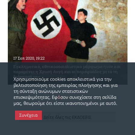
17 Σεπ 2020, 19:22
Εγκληματικό, εθνικοσοσιαλιστικό μόρφωμα ήταν και
παραμένει η Χρυσή Αυγή και οι παραφυάδες μετά τη
διάσπασή της
Χρησιμοποιούμε cookies αποκλειστικά για την
βελτιστοποίηση της εμπειρίας πλοήγησης και για
τη σύνταξη ανώνυμων στατιστικών
επισκεψιμότητας. Εφόσον συνεχίσετε στη σελίδα
μας, θεωρούμε ότι είστε ικανοποιημένοι με αυτό.
Συνέχεια
Δείτε όλες τις ΕΚΔΟΣΕΙΣ