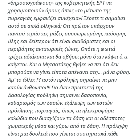
«δημοσιογράφους» της κυβερνητικής ΕΡΤ να
χρησιμοποιούν όρους όπως «το μέτωπο της
πυρκαγιάς εμφανίζει συνέχεια»! Ξέρετε τι σημαίνει
αυτό σε απλά ελληνικά; Οτι πρώτον υπάρχουν
παντού τεράστιες μάζες συσσωρευμένης καύσιμης
ύλης και δεύτερον ότι είναι ακαθάριστες και οι
περιβόητες αντιπυρικές ζώνες. Οπότε η φωτιά
τρέχει αδιάκοπα και θα σβήσει μόνο όταν κάψει ό,τι
καίγεται. Και ο Μητσοτάκης βγήκε να πει ότι δεν
μπορούσε να γίνει τίποτα απέναντι στη… μάνα φύση.
Αμ’ το άλλο; Γι’ αυτόν πρόληψη σημαίνει να μην
καούν άνθρωποι!!! Για έναν πρωτοετή της
Δασολογίας πρόληψη σημαίνει δασοπονία,
καθαρισμός των δασών, εξάλειψη των εστιών
πρόκλησης πυρκαγιάς, όπως τα ηλεκτροφόρα
καλώδια που διασχίζουν τα δάση και οι αδέσποτες
χωματερές μέσα και γύρω από τα δάση. Η πρόληψη
είναι μια δουλειά που γίνεται συστηματικά κάθε