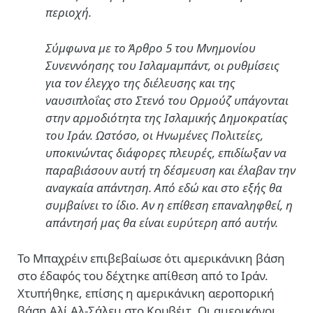
περιοχή.
Σύμφωνα με το Άρθρο 5 του Μνημονίου
Συνεννόησης του Ισλαμαμπάντ, οι ρυθμίσεις
για τον έλεγχο της διέλευσης και της
ναυσιπλοΐας στο Στενό του Ορμούζ υπάγονται
στην αρμοδιότητα της Ισλαμικής Δημοκρατίας
του Ιράν. Ωστόσο, οι Ηνωμένες Πολιτείες,
υποκινώντας διάφορες πλευρές, επιδίωξαν να
παραβιάσουν αυτή τη δέσμευση και έλαβαν την
αναγκαία απάντηση. Από εδώ και στο εξής θα
συμβαίνει το ίδιο. Αν η επίθεση επαναληφθεί, η
απάντησή μας θα είναι ευρύτερη από αυτήν.
Το Μπαχρέιν επιβεβαίωσε ότι αμερικάνικη βάση
στο έδαφός του δέχτηκε απίθεση από το Ιράν.
Χτυπήθηκε, επίσης η αμερικάνικη αεροπορική
βάση Αλί Αλ-Σάλεμ στο Κουβέιτ. Οι αμερικάνοι