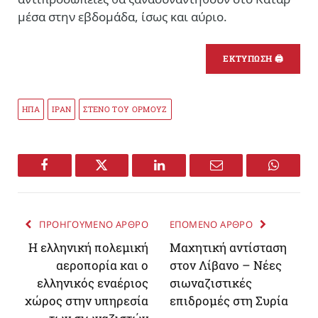
μέσα στην εβδομάδα, ίσως και αύριο.
ΕΚΤΥΠΩΣΗ 🖨
ΗΠΑ
ΙΡΑΝ
ΣΤΕΝΟ ΤΟΥ ΟΡΜΟΥΖ
Facebook
Twitter
LinkedIn
Email
WhatsA
ΠΡΟΗΓΟΥΜΕΝΟ ΑΡΘΡΟ
ΕΠΟΜΕΝΟ ΑΡΘΡΟ
Η ελληνική πολεμική
Μαχητική αντίσταση
αεροπορία και ο
στον Λίβανο – Νέες
ελληνικός εναέριος
σιωναζιστικές
χώρος στην υπηρεσία
επιδρομές στη Συρία