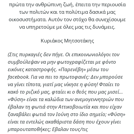
πρώτα την ανθρώπινη ζωή, έπειτα την περιουσία
των πολιτών και τα πολύτιμα δασικά μας
οικοσυστήματα. Αυτόν τον στόχο θα συνεχίσουμε
να υπηρετούμε με όλες μας τις δυνάμεις.
Κυριάκος Μητσοτάκης
(Στις πυρκαγιές δεν πήγε. Οι επικοινωνιολόγοι τον
συμβούλεψαν να μην φωτογραφίζεται με φόντο
εικόνες καταστροφής. «Παρενέβη» μέσω του
facebook. Για να πει το πρωτοφανές: Δεν μπορούσε
να γίνει τίποτα, γιατί μας νίκησε η φύση! Φταίει το
κακό το ριζικό μας, φταίει κι ο θεός που μας μισεί…
«Φύση» είναι τα καλώδια των ανεμογεννητριών που
έβαλαν τη φωτιά στην Αττικοβοιωτία και που είχαν
ξαναβάλει φωτιά τον Ιούνη στο ίδιο σημείο; «Φύση»
είναι τα εντελώς ακαθάριστα δάση που έχουν γίνει
μπαρουταποθήκες; Εβαλαν τους/τις