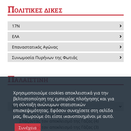
Π
ΟΛΙΤΙΚΕΣ ΔΙΚΕΣ
17Ν
ΕΛΑ
Επαναστατικός Αγώνας
Συνωμοσία Πυρήνων της Φωτιάς
Π
ΑΛΑΙΣΤΙΝΗ
Χρησιμοποιούμε cookies αποκλειστικά για την
βελτιστοποίηση της εμπειρίας πλοήγησης και για
τη σύνταξη ανώνυμων στατιστικών
Σπάζοντας την πολιορκία
επισκεψιμότητας. Εφόσον συνεχίσετε στη σελίδα
Το ημερολόγιο της αποστολής
μας, θεωρούμε ότι είστε ικανοποιημένοι με αυτό.
Σπάζοντας τον αποκλεισμό της Γάζας (4)
Σπάζοντας τον αποκλεισμό της Γάζας (3)
Συνέχεια