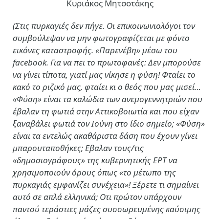
Κυριάκος Μητσοτάκης
(Στις πυρκαγιές δεν πήγε. Οι επικοινωνιολόγοι τον
συμβούλεψαν να μην φωτογραφίζεται με φόντο
εικόνες καταστροφής. «Παρενέβη» μέσω του
facebook. Για να πει το πρωτοφανές: Δεν μπορούσε
να γίνει τίποτα, γιατί μας νίκησε η φύση! Φταίει το
κακό το ριζικό μας, φταίει κι ο θεός που μας μισεί…
«Φύση» είναι τα καλώδια των ανεμογεννητριών που
έβαλαν τη φωτιά στην Αττικοβοιωτία και που είχαν
ξαναβάλει φωτιά τον Ιούνη στο ίδιο σημείο; «Φύση»
είναι τα εντελώς ακαθάριστα δάση που έχουν γίνει
μπαρουταποθήκες; Εβαλαν τους/τις
«δημοσιογράφους» της κυβερνητικής ΕΡΤ να
χρησιμοποιούν όρους όπως «το μέτωπο της
πυρκαγιάς εμφανίζει συνέχεια»! Ξέρετε τι σημαίνει
αυτό σε απλά ελληνικά; Οτι πρώτον υπάρχουν
παντού τεράστιες μάζες συσσωρευμένης καύσιμης