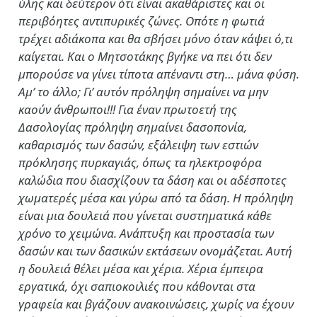
ύλης και δεύτερον ότι είναι ακαθάριστες και οι
περιβόητες αντιπυρικές ζώνες. Οπότε η φωτιά
τρέχει αδιάκοπα και θα σβήσει μόνο όταν κάψει ό,τι
καίγεται. Και ο Μητσοτάκης βγήκε να πει ότι δεν
μπορούσε να γίνει τίποτα απέναντι στη… μάνα φύση.
Αμ’ το άλλο; Γι’ αυτόν πρόληψη σημαίνει να μην
καούν άνθρωποι!!! Για έναν πρωτοετή της
Δασολογίας πρόληψη σημαίνει δασοπονία,
καθαρισμός των δασών, εξάλειψη των εστιών
πρόκλησης πυρκαγιάς, όπως τα ηλεκτροφόρα
καλώδια που διασχίζουν τα δάση και οι αδέσποτες
χωματερές μέσα και γύρω από τα δάση. Η πρόληψη
είναι μια δουλειά που γίνεται συστηματικά κάθε
χρόνο το χειμώνα. Ανάπτυξη και προστασία των
δασών και των δασικών εκτάσεων ονομάζεται. Αυτή
η δουλειά θέλει μέσα και χέρια. Χέρια έμπειρα
εργατικά, όχι σαπιοκοιλιές που κάθονται στα
γραφεία και βγάζουν ανακοινώσεις, χωρίς να έχουν