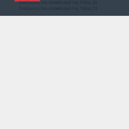
Σπάζοντας τον αποκλεισμό της Γάζας (2)
Σπάζοντας τον αποκλεισμό της Γάζας (1)
Σ
ΥΝΔΕΣΜΟΙ
SEARCH BUTTON