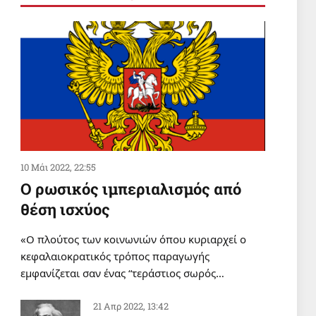
Εκατομμύρια διαδήλωσαν σε
ολόκληρη την Υεμένη
υποστηρίζοντας την πολιτική
«αποκλεισμός για αποκλεισμό»
2 Αυγ 2026, 20:36
ΠΑΙΔΕΙΑ
Tηλεφωνικές απειλές του
ΙΝΕΔΙΒΙΜ καταγγέλλει ο
Σύλλογος Οικότροφων ΦΕΑ
2 Αυγ 2026, 19:43
10 Μάι 2022, 22:55
Ο ρωσικός ιμπεριαλισμός από
θέση ισχύος
«Ο πλούτος των κοινωνιών όπου κυριαρχεί ο
κεφαλαιοκρατικός τρόπος παραγωγής
εμφανίζεται σαν ένας “τεράστιος σωρός…
21 Απρ 2022, 13:42