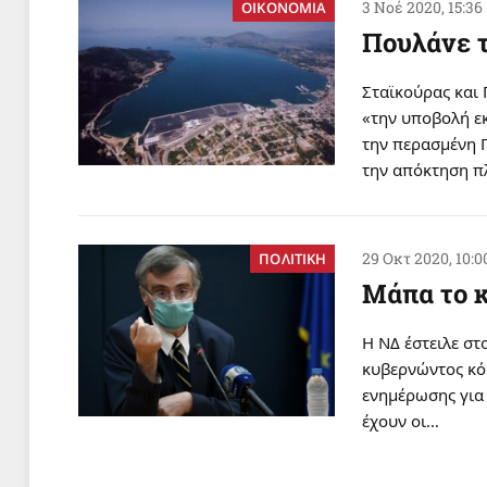
3 Νοέ 2020, 15:36
ΟΙΚΟΝΟΜΙΑ
Πουλάνε τ
Σταϊκούρας και 
«την υποβολή ε
την περασμένη Π
την απόκτηση π
29 Οκτ 2020, 10:0
ΠΟΛΙΤΙΚΗ
Μάπα το 
Η ΝΔ έστειλε στ
κυβερνώντος κό
ενημέρωσης για 
έχουν οι…