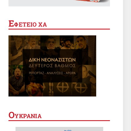
Οι Σαουδάραβες δεν τολμούν να
περάσουν από το Στενό Μπαμπ
αλ-Μαντάμπ
Ε
ΦΕΤΕΙΟ ΧΑ
4 Αυγ 2026, 09:00
Η ΠΑΠΑΡΑ
Ο «μοιραίος» Μητσοτάκης και η
«κακιά μάνα» φύση
4 Αυγ 2026, 05:41
ΣΑΝ ΣΗΜΕΡΑ
Σαν σήμερα 4 Αυγούστου
4 Αυγ 2026, 00:01
ΔΙΕΘΝΗ
Ζορίζονται από το μπλοκ της
Ο
ΥΚΡΑΝΙΑ
Αντίστασης οι ξενόδουλοι αστοί
πολιτικοί της Βηρυτού
3 Αυγ 2026, 20:29