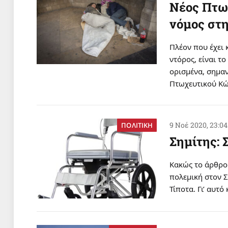
Νέος Πτω
νόμος στη
Πλέον που έχει 
ντόρος, είναι τ
ορισμένα, σημαν
Πτωχευτικού Κώ
9 Νοέ 2020, 23:04
ΠΟΛΙΤΙΚΗ
Σημίτης: 
Κακώς το άρθρο
πολεμική στον Σ
Τίποτα. Γι’ αυτ