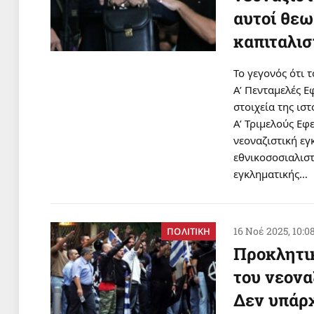
αυτοί θεω
καπιταλι
Το γεγονός ότι τ
Α’ Πενταμελές 
στοιχεία της ι
Α’ Τριμελούς Εφ
νεοναζιστική ε
εθνικοσοσιαλιστ
εγκληματικής…
16 Νοέ 2025, 10:0
ΠΟΛΙΤΙΚΗ
Προκλητικ
του νεονα
Δεν υπάρχ