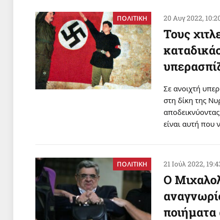
20 Αυγ 2022, 10:2
ΠΟΛΙΤΙΚΗ
Τους χιτλ
καταδικά
υπερασπίζ
Σε ανοιχτή υπε
στη δίκη της Νυ
αποδεικνύοντας 
είναι αυτή που
21 Ιούλ 2022, 19:4
ΠΟΛΙΤΙΚΗ
Ο Μιχαλολ
αναγνωρίσ
ποιήματα 