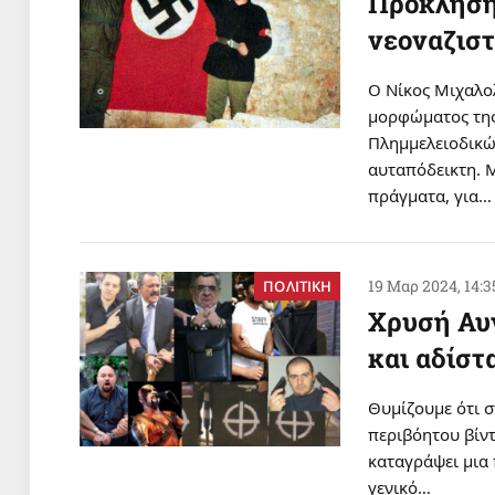
Πρόκληση
νεοναζισ
Ο Νίκος Μιχαλολ
μορφώματος της
Πλημμελειοδικών
αυταπόδεικτη. Μ
πράγματα, για…
19 Μαρ 2024, 14:3
ΠΟΛΙΤΙΚΗ
Χρυσή Αυ
και αδίσ
Θυμίζουμε ότι σ
περιβόητου βίντ
καταγράψει μια
γενικό…