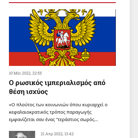
Εσύ σε τι είδος οικογένειας
ανήκεις;
6 Αυγ 2026, 19:11
ΠΑΙΔΕΙΑ
Οικότροφοι Φοιτητικής Εστίας
Αθηνών: Κυβέρνηση και
ΙΝΕΔΙΒΙΜ δεν έχουν κανένα
σχέδιο για το που θα μείνουν
6 Αυγ 2026, 18:24
εκατοντάδες φοιτητές!
10 Μάι 2022, 22:55
Ο ρωσικός ιμπεριαλισμός από
θέση ισχύος
«Ο πλούτος των κοινωνιών όπου κυριαρχεί ο
κεφαλαιοκρατικός τρόπος παραγωγής
εμφανίζεται σαν ένας “τεράστιος σωρός…
21 Απρ 2022, 13:42