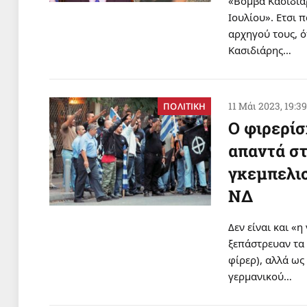
«Βόμβα Κασιδιάρ
Ιουλίου». Ετσι 
αρχηγού τους, ό
Κασιδιάρης…
11 Μάι 2023, 19:3
ΠΟΛΙΤΙΚΗ
Ο φιρερίσ
απαντά σ
γκεμπελισ
ΝΔ
Δεν είναι και «
ξεπάστρευαν τα
φίρερ), αλλά ω
γερμανικού…