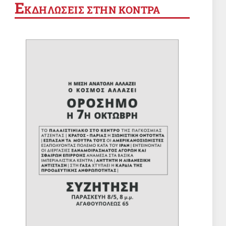
Ε
ΚΔΗΛΩΣΕΙΣ ΣΤΗΝ ΚΟΝΤΡΑ
Χωρίς αξονικό τομογράφο το
Αττικόν!
8 Αυγ 2026, 18:49
ΑΓΡΟΤΙΚΑ
Δυο χρόνια ευλογιά των
αιγοπροβάτων: Ενδημική στον ιό
έγινε η χώρα μας
8 Αυγ 2026, 10:21
ΕΡΓΑΤΙΚΑ
ΟΙΕΛΕ: Δύο μέτρα και δύο σταθμά
από το υπουργείο Παιδείας
8 Αυγ 2026, 09:50
ΔΙΕΘΝΗ
Μπακαεΐ: Για να διεκδικήσεις τα
λάφυρα του πολέμου, πρέπει να
έχεις κερδίσει τον πόλεμο