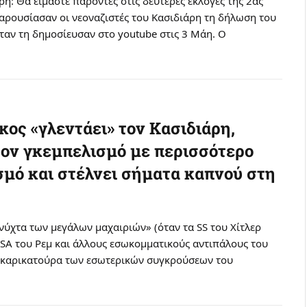
η: Θα είμαστε παρόντες στις δεύτερες εκλογές της 2ας
παρουσίασαν οι νεοναζιστές του Κασιδιάρη τη δήλωση του
ταν τη δημοσίευσαν στο youtube στις 3 Μάη. Ο
9
κος «γλεντάει» τον Κασιδιάρη,
τον γκεμπελισμό με περισσότερο
μό και στέλνει σήματα καπνού στη
η νύχτα των μεγάλων μαχαιριών» (όταν τα SS του Χίτλερ
 SA του Ρεμ και άλλους εσωκομματικούς αντιπάλους του
ς καρικατούρα των εσωτερικών συγκρούσεων του