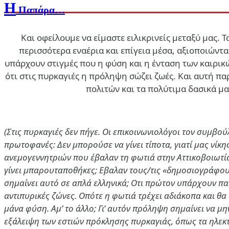
Η
Παπάρα…
Και οφείλουμε να είμαστε ειλικρινείς μεταξύ μας. 
Διεθνή
περισσότερα εναέρια και επίγεια μέσα, αξιοποιών
υπάρχουν στιγμές που η φύση και η ένταση των καιρικ
Γερμανικό δικαστήριο έκρινε ότι η σύγκριση του Ισραήλ με το
ότι στις πυρκαγιές η πρόληψη σώζει ζωές. Και αυτή π
πολιτών και τα πολύτιμα δασικά μα
7 Αυγ 2026, 11:13
(Στις πυρκαγιές δεν πήγε. Οι επικοινωνιολόγοι τον συμβο
πρωτοφανές: Δεν μπορούσε να γίνει τίποτα, γιατί μας νίκησ
ανεμογεννητριών που έβαλαν τη φωτιά στην Αττικοβοιωτία
γίνει μπαρουταποθήκες; Εβαλαν τους/τις «δημοσιογράφους
σημαίνει αυτό σε απλά ελληνικά; Οτι πρώτον υπάρχουν πα
αντιπυρικές ζώνες. Οπότε η φωτιά τρέχει αδιάκοπα και θα 
μάνα φύση. Αμ’ το άλλο; Γι’ αυτόν πρόληψη σημαίνει να 
εξάλειψη των εστιών πρόκλησης πυρκαγιάς, όπως τα ηλεκ
Πολιτισμός