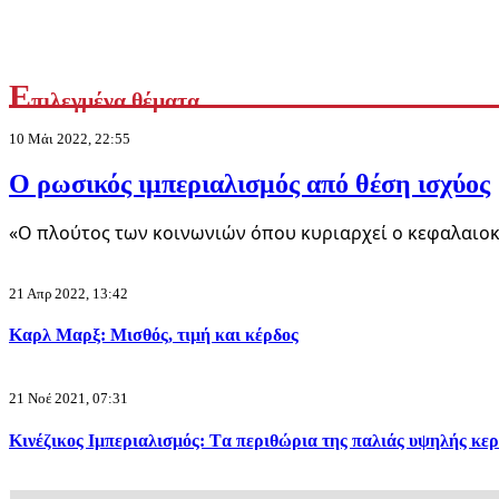
8 Αυγ 2026, 00:01
Ε
πιλεγμένα θέματα
10 Μάι 2022, 22:55
Ο ρωσικός ιμπεριαλισμός από θέση ισχύος
«Ο πλούτος των κοινωνιών όπου κυριαρχεί ο κεφαλαιοκ
21 Απρ 2022, 13:42
Κόντρες
Καρλ Μαρξ: Μισθός, τιμή και κέρδος
Ο Χρήστος ο Ζιώγας πού είναι, ρε παιδιά;
21 Νοέ 2021, 07:31
7 Αυγ 2026, 14:14
Κινέζικος Ιμπεριαλισμός: Tα περιθώρια της παλιάς υψηλής κε