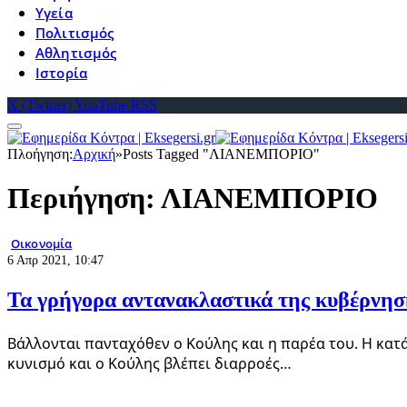
Υγεία
Πολιτισμός
Αθλητισμός
Ιστορία
X (Twitter)
YouTube
RSS
Πλοήγηση:
Αρχική
»
Posts Tagged "ΛΙΑΝΕΜΠΟΡΙΟ"
Περιήγηση:
ΛΙΑΝΕΜΠΟΡΙΟ
Οικονομία
6 Απρ 2021, 10:47
Τα γρήγορα αντανακλαστικά της κυβέρνησ
Βάλλονται πανταχόθεν ο Κούλης και η παρέα του. Η κατά
κυνισμό και ο Κούλης βλέπει διαρροές…