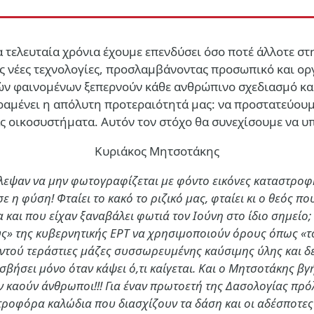
Τα τελευταία χρόνια έχουμε επενδύσει όσο ποτέ άλλοτε 
τας νέες τεχνολογίες, προσλαμβάνοντας προσωπικό και ο
ών φαινομένων ξεπερνούν κάθε ανθρώπινο σχεδιασμό και
 ναζιστικό καθεστώς προστατεύεται από την ελευθερία στην έκφρ
αραμένει η απόλυτη προτεραιότητά μας: να προστατεύου
ς οικοσυστήματα. Αυτόν τον στόχο θα συνεχίσουμε να υπ
Κυριάκος Μητσοτάκης
ύλεψαν να μην φωτογραφίζεται με φόντο εικόνες καταστροφή
ε η φύση! Φταίει το κακό το ριζικό μας, φταίει κι ο θεός π
 και που είχαν ξαναβάλει φωτιά τον Ιούνη στο ίδιο σημείο
» της κυβερνητικής ΕΡΤ να χρησιμοποιούν όρους όπως «το 
ντού τεράστιες μάζες συσσωρευμένης καύσιμης ύλης και δεύ
σβήσει μόνο όταν κάψει ό,τι καίγεται. Και ο Μητσοτάκης βγή
μην καούν άνθρωποι!!! Για έναν πρωτοετή της Δασολογίας π
τροφόρα καλώδια που διασχίζουν τα δάση και οι αδέσποτες