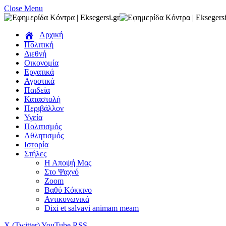
Close Menu
Αρχική
Πολιτική
Διεθνή
Οικονομία
Εργατικά
Αγροτικά
Παιδεία
Καταστολή
Περιβάλλον
Υγεία
Πολιτισμός
Αθλητισμός
Ιστορία
Στήλες
Η Αποψή Μας
Στο Ψαχνό
Zoom
Βαθύ Κόκκινο
Αντικυνωνικά
Dixi et salvavi animam meam
X (Twitter)
YouTube
RSS