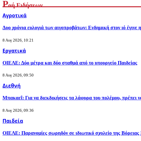
Ρ
οή Ειδήσεων
Αγροτικά
Δυο χρόνια ευλογιά των αιγοπροβάτων: Ενδημική στον ιό έγινε 
8 Αυγ 2026, 10:21
Εργατικά
ΟΙΕΛΕ: Δύο μέτρα και δύο σταθμά από το υπουργείο Παιδείας
8 Αυγ 2026, 09:50
Διεθνή
Μπακαεΐ: Για να διεκδικήσεις τα λάφυρα του πολέμου, πρέπει να
8 Αυγ 2026, 09:36
Παιδεία
ΟΙΕΛΕ: Παρανομίες σωρηδόν σε ιδιωτικό σχολείο της Βόρειας