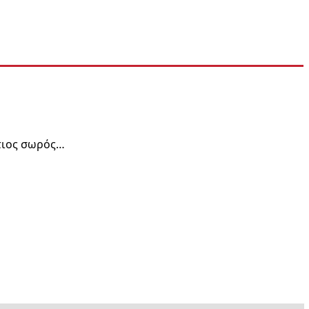
τιος σωρός…