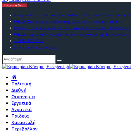
Τελευταία Νέα :
Δυο χρόνια ευλογιά των αιγοπροβάτων: Ενδημική στον ιό έγινε η χ
ΟΙΕΛΕ: Δύο μέτρα και δύο σταθμά από το υπουργείο Παιδείας
Μπακαεΐ: Για να διεκδικήσεις τα λάφυρα του πολέμου, πρέπει να έχ
ΟΙΕΛΕ: Παρανομίες σωρηδόν σε ιδιωτικό σχολείο της Βόρειας Πελ
ΑΝΤΙΚΥΝΩΝΙΚΑ
Σαν σήμερα 8 Αυγούστου
Πολιτική
Διεθνή
Οικονομία
Εργατικά
Αγροτικά
Παιδεία
Καταστολή
Περιβάλλον