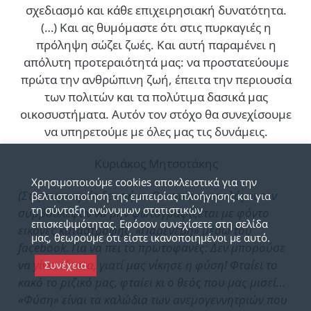
σχεδιασμό και κάθε επιχειρησιακή δυνατότητα.
(…)
Και ας θυμόμαστε ότι στις πυρκαγιές η
πρόληψη σώζει ζωές. Και αυτή παραμένει η
απόλυτη προτεραιότητά μας: να προστατεύουμε
πρώτα την ανθρώπινη ζωή, έπειτα την περιουσία
των πολιτών και τα πολύτιμα δασικά μας
οικοσυστήματα. Αυτόν τον στόχο θα συνεχίσουμε
να υπηρετούμε με όλες μας τις δυνάμεις.
Κυριάκος Μητσοτάκης
Χρησιμοποιούμε cookies αποκλειστικά για την
(Στις πυρκαγιές δεν πήγε. Οι επικοινωνιολόγοι τον
βελτιστοποίηση της εμπειρίας πλοήγησης και για
τη σύνταξη ανώνυμων στατιστικών
συμβούλεψαν να μην φωτογραφίζεται με φόντο
επισκεψιμότητας. Εφόσον συνεχίσετε στη σελίδα
εικόνες καταστροφής. «Παρενέβη» μέσω του
μας, θεωρούμε ότι είστε ικανοποιημένοι με αυτό.
facebook. Για να πει το πρωτοφανές: Δεν μπορούσε
να γίνει τίποτα, γιατί μας νίκησε η φύση! Φταίει το
Συνέχεια
κακό το ριζικό μας, φταίει κι ο θεός που μας μισεί…
«Φύση» είναι τα καλώδια των ανεμογεννητριών που