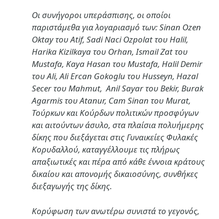
Οι συνήγοροι υπεράσπισης, οι οποίοι
παριστάμεθα για λογαριασμό των: Sinan Ozen
Oktay του Atif, Sadi Naci Ozpolat του Halil,
Harika Kizilkaya του Orhan, Ismail Zat του
Mustafa, Kaya Hasan του Mustafa, Halil Demir
του Αli, Αli Ercan Gokoglu του Husseyn, Hazal
Secer του Mahmut, Anil Sayar του Bekir, Βurak
Agarmis του Atanur, Cam Sinan του Murat,
Τούρκων και Κούρδων πολιτικών προσφύγων
και αιτούντων άσυλο, στα πλαίσια πολυήμερης
δίκης που διεξάγεται στις Γυναικείες Φυλακές
Κορυδαλλού, καταγγέλλουμε τις πλήρως
απαξιωτικές και πέρα από κάθε έννοια κράτους
δικαίου και απονομής δικαιοσύνης, συνθήκες
διεξαγωγής της δίκης.
Κορύφωση των ανωτέρω συνιστά το γεγονός,