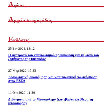
Α
φίσες
Α
ρχείο Εφημερίδας
Ε
κδόσεις
25 Σεπ 2022, 13:12
Η ανατροπή του καπιταλισμού προϋπόθεση για τη λύση του
ζητήματος της κατοικίας
27 Μαρ 2022, 17:35
Σοσιαλιστική οικοδόμηση και καπιταλιστική παλινόρθωση
στην ΕΣΣΔ
11 Οκτ 2020, 11:30
Διδάγματα από το Μεσοπόλεμο (κατεβάστε ελεύθερα τη
μπροσούρα)