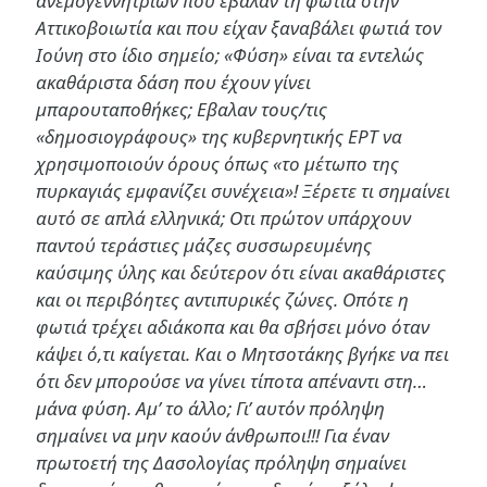
ανεμογεννητριών που έβαλαν τη φωτιά στην
Αττικοβοιωτία και που είχαν ξαναβάλει φωτιά τον
Ιούνη στο ίδιο σημείο; «Φύση» είναι τα εντελώς
ακαθάριστα δάση που έχουν γίνει
μπαρουταποθήκες; Εβαλαν τους/τις
«δημοσιογράφους» της κυβερνητικής ΕΡΤ να
χρησιμοποιούν όρους όπως «το μέτωπο της
πυρκαγιάς εμφανίζει συνέχεια»! Ξέρετε τι σημαίνει
αυτό σε απλά ελληνικά; Οτι πρώτον υπάρχουν
παντού τεράστιες μάζες συσσωρευμένης
καύσιμης ύλης και δεύτερον ότι είναι ακαθάριστες
και οι περιβόητες αντιπυρικές ζώνες. Οπότε η
φωτιά τρέχει αδιάκοπα και θα σβήσει μόνο όταν
κάψει ό,τι καίγεται. Και ο Μητσοτάκης βγήκε να πει
ότι δεν μπορούσε να γίνει τίποτα απέναντι στη…
μάνα φύση. Αμ’ το άλλο; Γι’ αυτόν πρόληψη
σημαίνει να μην καούν άνθρωποι!!! Για έναν
πρωτοετή της Δασολογίας πρόληψη σημαίνει