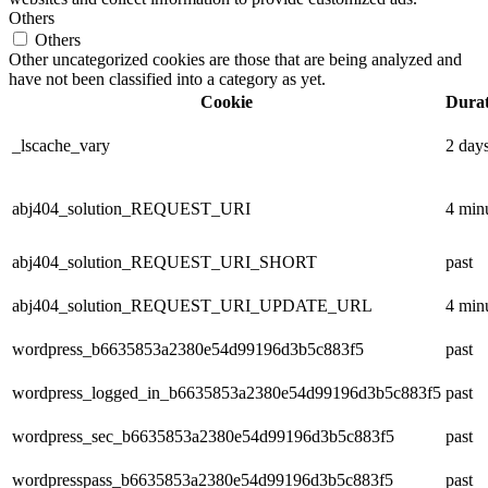
Others
Others
Other uncategorized cookies are those that are being analyzed and
have not been classified into a category as yet.
Cookie
Durat
_lscache_vary
2 day
abj404_solution_REQUEST_URI
4 min
abj404_solution_REQUEST_URI_SHORT
past
abj404_solution_REQUEST_URI_UPDATE_URL
4 min
wordpress_b6635853a2380e54d99196d3b5c883f5
past
wordpress_logged_in_b6635853a2380e54d99196d3b5c883f5
past
wordpress_sec_b6635853a2380e54d99196d3b5c883f5
past
wordpresspass_b6635853a2380e54d99196d3b5c883f5
past