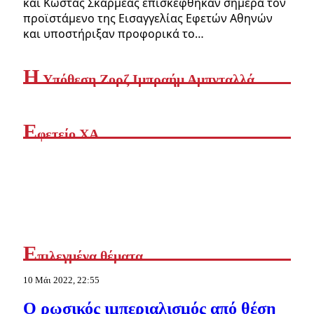
και Κώστας Σκαρμέας επισκέφθηκαν σήμερα τον
προϊστάμενο της Εισαγγελίας Εφετών Αθηνών
και υποστήριξαν προφορικά το…
Η
Yπόθεση Ζορζ Ιμπραήμ Αμπνταλλά
Ε
φετείο ΧΑ
Ε
πιλεγμένα θέματα
10 Μάι 2022, 22:55
Ο ρωσικός ιμπεριαλισμός από θέση