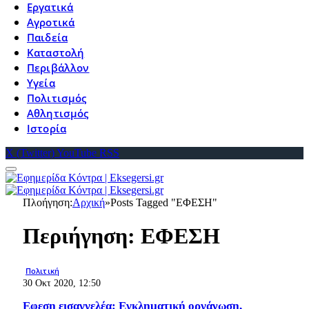
Εργατικά
Αγροτικά
Παιδεία
Καταστολή
Περιβάλλον
Υγεία
Πολιτισμός
Αθλητισμός
Ιστορία
X (Twitter)
YouTube
RSS
Πλοήγηση:
Αρχική
»
Posts Tagged "ΕΦΕΣΗ"
Περιήγηση:
ΕΦΕΣΗ
Πολιτική
30 Οκτ 2020, 12:50
Εφεση εισαγγελέα: Eγκληματική οργάνωση,