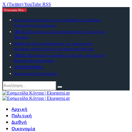
X (Twitter)
YouTube
RSS
Τελευταία Νέα :
Δυο χρόνια ευλογιά των αιγοπροβάτων: Ενδημική
στον ιό έγινε η χώρα μας
ΟΙΕΛΕ: Δύο μέτρα και δύο σταθμά από το υπουργείο
Παιδείας
Μπακαεΐ: Για να διεκδικήσεις τα λάφυρα του
πολέμου, πρέπει να έχεις κερδίσει τον πόλεμο
ΟΙΕΛΕ: Παρανομίες σωρηδόν σε ιδιωτικό σχολείο της
Βόρειας Πελοποννήσου
ΑΝΤΙΚΥΝΩΝΙΚΑ
Σαν σήμερα 8 Αυγούστου
Αρχική
Πολιτική
Διεθνή
Οικονομία