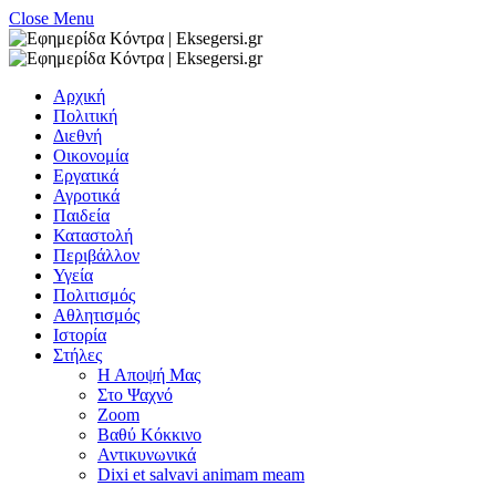
Close Menu
Αρχική
Πολιτική
Διεθνή
Οικονομία
Εργατικά
Αγροτικά
Παιδεία
Καταστολή
Περιβάλλον
Υγεία
Πολιτισμός
Αθλητισμός
Ιστορία
Στήλες
Η Αποψή Μας
Στο Ψαχνό
Zoom
Βαθύ Κόκκινο
Αντικυνωνικά
Dixi et salvavi animam meam