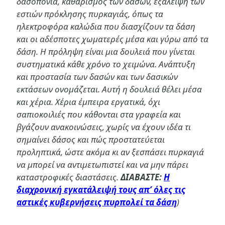
δασοπονία, καθαρισμός των δασών, εξάλειψη των
εστιών πρόκλησης πυρκαγιάς, όπως τα
ηλεκτροφόρα καλώδια που διασχίζουν τα δάση
και οι αδέσποτες χωματερές μέσα και γύρω από τα
δάση. Η πρόληψη είναι μια δουλειά που γίνεται
συστηματικά κάθε χρόνο το χειμώνα. Ανάπτυξη
και προστασία των δασών και των δασικών
εκτάσεων ονομάζεται. Αυτή η δουλειά θέλει μέσα
και χέρια. Χέρια έμπειρα εργατικά, όχι
σαπιοκοιλιές που κάθονται στα γραφεία και
βγάζουν ανακοινώσεις, χωρίς να έχουν ιδέα τι
σημαίνει δάσος και πώς προστατεύεται
προληπτικά, ώστε ακόμα κι αν ξεσπάσει πυρκαγιά
να μπορεί να αντιμετωπιστεί και να μην πάρει
καταστροφικές διαστάσεις.
ΔΙΑΒΑΣΤΕ:
Η
διαχρονική εγκατάλειψή τους απ’ όλες τις
αστικές κυβερνήσεις πυρπολεί τα δάση
)