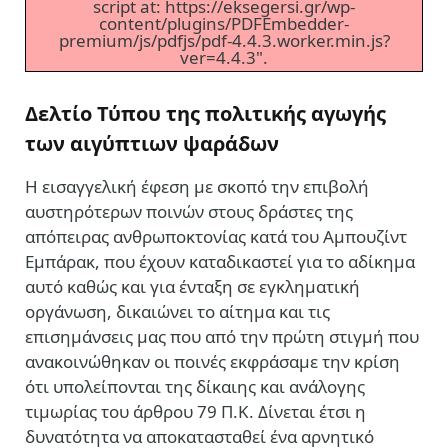
script at: https://eksegersi.gr/wp-
content/plugins/PDFEmbedder-
premium/js/pdfjs/pdf-4.4.3.worker.min.js?
ver=4.4.3".
Δ
ελτίο
Τύπου της πολιτικής αγωγής
των αιγύπτιων ψαράδων
Η εισαγγελική έφεση με σκοπό την επιβολή
αυστηρότερων ποινών στους δράστες της
απόπειρας ανθρωποκτονίας κατά του Αμπουζίντ
Εμπάρακ, που έχουν καταδικαστεί για το αδίκημα
αυτό καθώς και για ένταξη σε εγκληματική
οργάνωση, δικαιώνει το αίτημα και τις
επισημάνσεις μας που από την πρώτη στιγμή που
ανακοινώθηκαν οι ποινές εκφράσαμε την κρίση
ότι υπολείπονται της δίκαιης και ανάλογης
τιμωρίας του άρθρου 79 Π.Κ. Δίνεται έτσι η
δυνατότητα να αποκατασταθεί ένα αρνητικό