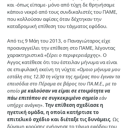
και -όπως είπαμε- μόνο από τύχη δε θρηνήσαμε
κάποιο νεκρό από τους συνδικαλιστές του ΠΑΜΕ,
που κολλούσαν αφίσες όταν δέχτηκαν την
καταδρομική επίθεση του τάγματος εφόδου.
Από τις 9 Μάη του 2013, ο Παναγιώταρος είχε
προαναγγείλει την επίθεση στο ΠΑΜΕ, λέγοντας
χαρακτηριστικά
«ξέρει ο περιφερειάρχης»
. Ο
Αγγος κατέθεσε ότι του έστειλαν μήνυμα να είναι
σε επιφυλακή εκείνη τη νύχτα:
«Ομοιο μήνυμα μου
εστάλη στις 12.30 τη νύχτα της ημέρας που έγιναν τα
επεισόδια στο Πέραμα σε βάρος του ΠΑ.Μ.Ε., με το
οποίο
με καλούσαν να είμαι σε ετοιμότητα να
πάω επιτόπου σε συγκεκριμένο σημείο
εάν
υπήρχε ανάγκη
».
Την επίθεση σχεδίασε η
ηγετική ομάδα, η οποία κατήρτισε το
επιτελικό σχέδιο και διέταξε τις δυνάμεις
. Ως
δύναμη κρούσης ενήργησε το τάγμα εφόδου του