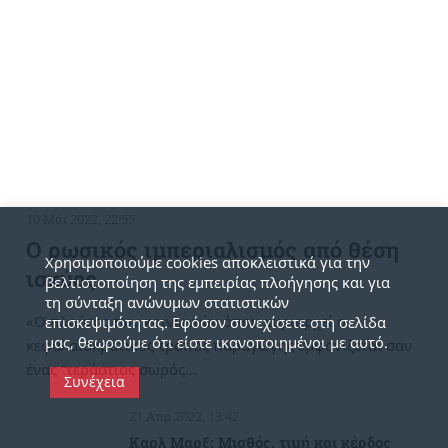
10 Μάι 2022, 22:55
Ο ρωσικός ιμπεριαλισμός από θέση
Χρησιμοποιούμε cookies αποκλειστικά για την
ισχύος
βελτιστοποίηση της εμπειρίας πλοήγησης και για
τη σύνταξη ανώνυμων στατιστικών
«Ο πλούτος των κοινωνιών όπου κυριαρχεί ο
επισκεψιμότητας. Εφόσον συνεχίσετε στη σελίδα
μας, θεωρούμε ότι είστε ικανοποιημένοι με αυτό.
κεφαλαιοκρατικός τρόπος παραγωγής εμφανίζεται σαν
ένας “τεράστιος σωρός…
Συνέχεια
21 Απρ 2022, 13:42
Καρλ Μαρξ: Μισθός, τιμή και κέρδος