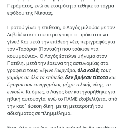
Περάματος, ενώ σε ετοιμότητα τέθηκε το τάγμα
εφόδου της Νίκαιας.
Προτού γίνει η επίθεση, ο Λαγός μιλούσε με τον
Δεβελέκο και του περιέγραφε τι πρόκειται να
γίνει! Και μετά την επίθεση νέες περιγραφές για
τον «Τασάρα» (Πανταζή) που τσάκισε «τα
κουμμούνια». Ο Λαγός έστελνε μήνυμα στον
Πατέλη, μετά την έρευνα της αστυνομίας στα
γραφεία τους: «
Εγινε Γιωργάρα,
όλα καλά
, τους
γαμάμε σε όλα τα επίπεδα,
δεν βρήκαν τίποτα
και
έφυγαν σαν κυνηγημένοι, μέχρι τελικής νίκης, το
εννοώ
». Κι όμως, ο Λαγός δεν κατηγορήθηκε για
ηθική αυτουργία, ενώ το ΠΑΜΕ εξοβελίζεται από
την κατ΄ έφεση δίκη, με τη μετατροπή του
αδικήματος σε πλημμέλημα.
Ετσι, όλα αυτά (και πολλά ακόμα) δε θα εκτεθούν