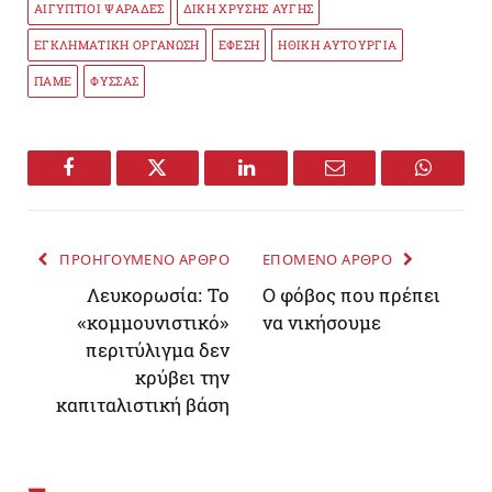
ΑΙΓΥΠΤΙΟΙ ΨΑΡΑΔΕΣ
ΔΙΚΗ ΧΡΥΣΗΣ ΑΥΓΗΣ
ΕΓΚΛΗΜΑΤΙΚΗ ΟΡΓΑΝΩΣΗ
ΕΦΕΣΗ
ΗΘΙΚΗ ΑΥΤΟΥΡΓΙΑ
ΠΑΜΕ
ΦΥΣΣΑΣ
Facebook
Twitter
LinkedIn
Email
WhatsA
ΠΡΟΗΓΟΥΜΕΝΟ ΑΡΘΡΟ
ΕΠΟΜΕΝΟ ΑΡΘΡΟ
Λευκορωσία: Το
Ο φόβος που πρέπει
«κομμουνιστικό»
να νικήσουμε
περιτύλιγμα δεν
κρύβει την
καπιταλιστική βάση