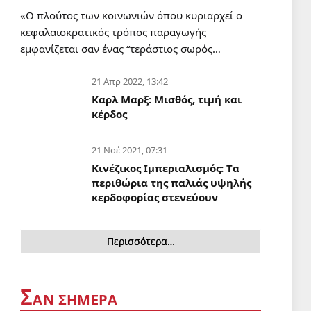
ΔΙΕΘΝΗ
«Ο πλούτος των κοινωνιών όπου κυριαρχεί ο
Οι Σαουδάραβες δεν τολμούν να
κεφαλαιοκρατικός τρόπος παραγωγής
περάσουν από το Στενό Μπαμπ
εμφανίζεται σαν ένας “τεράστιος σωρός…
αλ-Μαντάμπ
4 Αυγ 2026, 09:00
21 Απρ 2022, 13:42
Καρλ Μαρξ: Μισθός, τιμή και
Η ΠΑΠΑΡΑ
κέρδος
Ο «μοιραίος» Μητσοτάκης και η
«κακιά μάνα» φύση
21 Νοέ 2021, 07:31
4 Αυγ 2026, 05:41
Κινέζικος Ιμπεριαλισμός: Tα
περιθώρια της παλιάς υψηλής
ΣΑΝ ΣΗΜΕΡΑ
κερδοφορίας στενεύουν
Σαν σήμερα 4 Αυγούστου
4 Αυγ 2026, 00:01
Περισσότερα…
ΔΙΕΘΝΗ
Ζορίζονται από το μπλοκ της
Αντίστασης οι ξενόδουλοι αστοί
Σ
ΑΝ ΣΗΜΕΡΑ
πολιτικοί της Βηρυτού