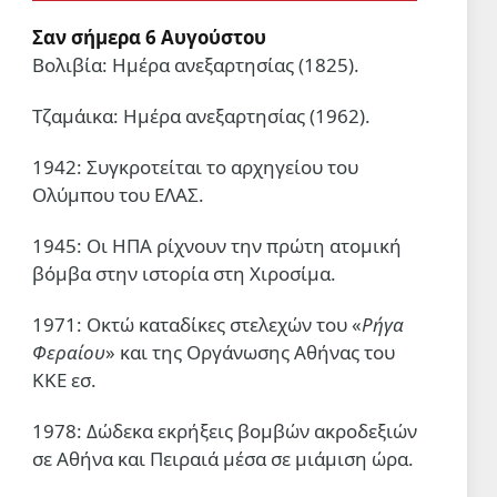
3 Αυγ 2026, 20:29
Σαν σήμερα 6 Αυγούστου
Βολιβία: Ημέρα ανεξαρτησίας (1825).
ΔΙΕΘΝΗ
Το Ιράν διαψεύδει ότι επήλθε
Τζαμάικα: Ημέρα ανεξαρτησίας (1962).
συμφωνία για το εκ νέου
άνοιγμα του Στενού του Ορμούζ
1942: Συγκροτείται το αρχηγείου του
3 Αυγ 2026, 19:17
Ολύμπου του ΕΛΑΣ.
ΚΑΤΑΣΤΟΛΗ
1945: Οι ΗΠΑ ρίχνουν την πρώτη ατομική
(Ν)τροπολογία Φλωρίδη:
βόμβα στην ιστορία στη Χιροσίμα.
Αύξησε από 25 σε 30 τα χρόνια
υποχρεωτικής φυλάκισης για
1971: Οκτώ καταδίκες στελεχών του «
Ρήγα
τους πολυϊσοβίτες
3 Αυγ 2026, 09:41
Φεραίου
» και της Οργάνωσης Αθήνας του
ΚΚΕ εσ.
ΣΑΝ ΣΗΜΕΡΑ
Σαν σήμερα 3 Αυγούστου
1978: Δώδεκα εκρήξεις βομβών ακροδεξιών
3 Αυγ 2026, 00:01
σε Αθήνα και Πειραιά μέσα σε μιάμιση ώρα.
ΔΙΕΘΝΗ