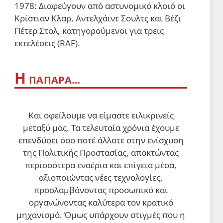
1978: Διαφεύγουν από αστυνομικό κλοιό οι
Εκατομμύρια διαδήλωσαν σε
Κρίστιαν Κλαρ, Αντελχάιντ Σουλτς και Βέζι
ολόκληρη την Υεμένη
Πέτερ Στολ, κατηγορούμενοι για τρεις
υποστηρίζοντας την πολιτική
εκτελέσεις (RAF).
«αποκλεισμός για αποκλεισμό»
2 Αυγ 2026, 20:36
ΠΑΙΔΕΙΑ
Η
ΠΑΠΑΡΑ…
Tηλεφωνικές απειλές του
ΙΝΕΔΙΒΙΜ καταγγέλλει ο
Σύλλογος Οικότροφων ΦΕΑ
Και οφείλουμε να είμαστε ειλικρινείς
2 Αυγ 2026, 19:43
μεταξύ μας. Τα τελευταία χρόνια έχουμε
επενδύσει όσο ποτέ άλλοτε στην ενίσχυση
της Πολιτικής Προστασίας, αποκτώντας
περισσότερα εναέρια και επίγεια μέσα,
αξιοποιώντας νέες τεχνολογίες,
προσλαμβάνοντας προσωπικό και
οργανώνοντας καλύτερα τον κρατικό
μηχανισμό. Όμως υπάρχουν στιγμές που η