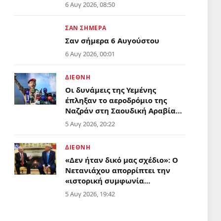
Ανατολής;
6 Αυγ 2026, 08:50
ΣΑΝ ΣΗΜΕΡΑ
Σαν σήμερα 6 Αυγούστου
6 Αυγ 2026, 00:01
ΔΙΕΘΝΗ
Οι δυνάμεις της Υεμένης
έπληξαν το αεροδρόμιο της
Ναζράν στη Σαουδική Αραβία
και ένα τάνκερ
5 Αυγ 2026, 20:22
ΔΙΕΘΝΗ
«Δεν ήταν δικό μας σχέδιο»: Ο
Νετανιάχου απορρίπτει την
«ιστορική συμφωνία
αφοπλισμού» της Γάζας που
5 Αυγ 2026, 19:42
προώθησε ο Τραμπ
ΔΙΕΘΝΗ