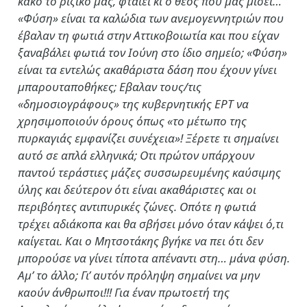
κακό το ριζικό μας, φταίει κι ο θεός που μας μισεί…
«Φύση» είναι τα καλώδια των ανεμογεννητριών που
έβαλαν τη φωτιά στην Αττικοβοιωτία και που είχαν
ξαναβάλει φωτιά τον Ιούνη στο ίδιο σημείο; «Φύση»
είναι τα εντελώς ακαθάριστα δάση που έχουν γίνει
μπαρουταποθήκες; Εβαλαν τους/τις
«δημοσιογράφους» της κυβερνητικής ΕΡΤ να
χρησιμοποιούν όρους όπως «το μέτωπο της
πυρκαγιάς εμφανίζει συνέχεια»! Ξέρετε τι σημαίνει
αυτό σε απλά ελληνικά; Οτι πρώτον υπάρχουν
παντού τεράστιες μάζες συσσωρευμένης καύσιμης
ύλης και δεύτερον ότι είναι ακαθάριστες και οι
περιβόητες αντιπυρικές ζώνες. Οπότε η φωτιά
τρέχει αδιάκοπα και θα σβήσει μόνο όταν κάψει ό,τι
καίγεται. Και ο Μητσοτάκης βγήκε να πει ότι δεν
μπορούσε να γίνει τίποτα απέναντι στη… μάνα φύση.
Αμ’ το άλλο; Γι’ αυτόν πρόληψη σημαίνει να μην
καούν άνθρωποι!!! Για έναν πρωτοετή της