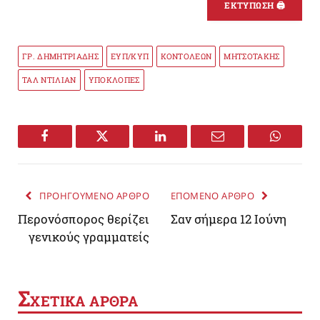
ΕΚΤΥΠΩΣΗ 🖨
ΓΡ. ΔΗΜΗΤΡΙΑΔΗΣ
ΕΥΠ/ΚΥΠ
ΚΟΝΤΟΛΕΩΝ
ΜΗΤΣΟΤΑΚΗΣ
ΤΑΛ ΝΤΙΛΙΑΝ
ΥΠΟΚΛΟΠΕΣ
Facebook
Twitter
LinkedIn
Email
WhatsA
ΠΡΟΗΓΟΥΜΕΝΟ ΑΡΘΡΟ
ΕΠΟΜΕΝΟ ΑΡΘΡΟ
Περονόσπορος θερίζει
Σαν σήμερα 12 Ιούνη
γενικούς γραμματείς
Σ
ΧΕΤΙΚΑ ΑΡΘΡΑ