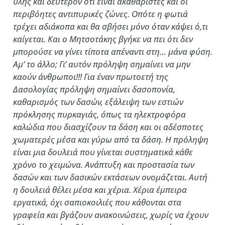
ύλης και δεύτερον ότι είναι ακαθάριστες και οι
περιβόητες αντιπυρικές ζώνες. Οπότε η φωτιά
τρέχει αδιάκοπα και θα σβήσει μόνο όταν κάψει ό,τι
καίγεται. Και ο Μητσοτάκης βγήκε να πει ότι δεν
μπορούσε να γίνει τίποτα απέναντι στη… μάνα φύση.
Αμ’ το άλλο; Γι’ αυτόν πρόληψη σημαίνει να μην
καούν άνθρωποι!!! Για έναν πρωτοετή της
Δασολογίας πρόληψη σημαίνει δασοπονία,
καθαρισμός των δασών, εξάλειψη των εστιών
πρόκλησης πυρκαγιάς, όπως τα ηλεκτροφόρα
καλώδια που διασχίζουν τα δάση και οι αδέσποτες
χωματερές μέσα και γύρω από τα δάση. Η πρόληψη
είναι μια δουλειά που γίνεται συστηματικά κάθε
χρόνο το χειμώνα. Ανάπτυξη και προστασία των
δασών και των δασικών εκτάσεων ονομάζεται. Αυτή
η δουλειά θέλει μέσα και χέρια. Χέρια έμπειρα
εργατικά, όχι σαπιοκοιλιές που κάθονται στα
γραφεία και βγάζουν ανακοινώσεις, χωρίς να έχουν