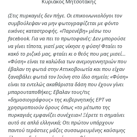
Κυριάκος Μητσοτάκης
(Στις πυρκαγιές δεν πήγε. Οι επικοινωνιολόγοι τον
συμβούλεψαν να μην φωτογραφίζεται με φόντο
εικόνες καταστροφής. «Παρενέβη» μέσω του
facebook. Για να πει το πρωτοφανές: Δεν μπορούσε
να γίνει τίποτα, γιατί μας νίκησε η φύση! Φταίει το
κακό το ριζικό μας, φταίει κι ο θεός που μας μισεί…
«Φύση» είναι τα καλώδια των ανεμογεννητριών που
έβαλαν τη φωτιά στην Αττικοβοιωτία και που είχαν
ξαναβάλει φωτιά τον Ιούνη στο ίδιο σημείο; «Φύση»
είναι τα εντελώς ακαθάριστα δάση που έχουν γίνει
μπαρουταποθήκες; Εβαλαν τους/τις
«δημοσιογράφους» της κυβερνητικής ΕΡΤ να
χρησιμοποιούν όρους όπως «το μέτωπο της
πυρκαγιάς εμφανίζει συνέχεια»! Ξέρετε τι σημαίνει
αυτό σε απλά ελληνικά; Οτι πρώτον υπάρχουν
παντού τεράστιες μάζες συσσωρευμένης καύσιμης