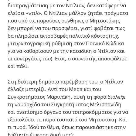
διαπραγμάτευση με τον Ντίλιαν, δεν κατάφερε να
κλείσει «ντιλ». Ο Ντίλιαν μάλλον ζητάει πράγματα
που υπό τις παρούσες συνθήκες ο Μητσοτάκης
δεν μπορεί να του προσφέρει, γιατί φοβάται πως
θα πληρώσει ανισοβαρές πολιτικό κόστος (π.χ.
μια φωτογραφική ρύθμιση στον Ποινικό Κώδικα
για να καθαρίσουν με την καταδίκη ο Ντίλιαν και
οι συνεργάτες του). Ετσι, ο σιωνιστής απασφάλισε
και πάλι.
Στη δεύτερη δημόσια περέμβαση του, ο Ντίλιαν
άλλαξε μετερίζι. Αντί του Mega και του
Συγκροτήματος Μαρινάκη, αυτή τη φορά διάλεξε
τη ναυαρχίδα του Συγκροτήματος Μελισσανίδη
και ανεπίσημο όργανο του τσιπροκόμματος για να
εξαπολύσει τα πυρά του κατά του Μητσοτάκη. Και
τι πυρά. Ιδού το θέμα, όπως παρουσιάστηκε στην
ΕφΣυν (η έμφαση δική μας):