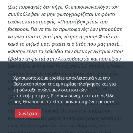
(Στις πυρκαγιές δεν πήγε. Οι επικοινωνιολόγοι τον
συμβούλεψαν να μην φωτογραφίζεται με φόντο
εικόνες καταστροφής. «Παρενέβη» μέσω του
facebook. Για να πει το πρωτοφανές: Δεν μπορούσε
να γίνει τίποτα, γιατί μας νίκησε η φύση! Φταίει το
κακό το ριζικό μας, φταίει κι ο θεός που μας μισεί…
«Φύση» είναι τα καλώδια των ανεμογεννητριών που
έβαλαν τη φωτιά στην Αττικοβοιωτία και που είχαν
ξαναβάλει φωτιά τον Ιούνη στο ίδιο σημείο; «Φύση»
είναι τα εντελώς ακαθάριστα δάση που έχουν γίνει
Χρησιμοποιούμε cookies αποκλειστικά για την
μπαρουταποθήκες; Εβαλαν τους/τις
βελτιστοποίηση της εμπειρίας πλοήγησης και για
«δημοσιογράφους» της κυβερνητικής ΕΡΤ να
τη σύνταξη ανώνυμων στατιστικών
χρησιμοποιούν όρους όπως «το μέτωπο της
επισκεψιμότητας. Εφόσον συνεχίσετε στη σελίδα
μας, θεωρούμε ότι είστε ικανοποιημένοι με αυτό.
πυρκαγιάς εμφανίζει συνέχεια»! Ξέρετε τι σημαίνει
αυτό σε απλά ελληνικά; Οτι πρώτον υπάρχουν
Συνέχεια
παντού τεράστιες μάζες συσσωρευμένης καύσιμης
ύλης και δεύτερον ότι είναι ακαθάριστες και οι
περιβόητες αντιπυρικές ζώνες. Οπότε η φωτιά