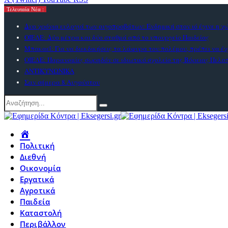
Τελευταία Νέα :
Δυο χρόνια ευλογιά των αιγοπροβάτων: Ενδημική στον ιό έγινε η χ
ΟΙΕΛΕ: Δύο μέτρα και δύο σταθμά από το υπουργείο Παιδείας
Μπακαεΐ: Για να διεκδικήσεις τα λάφυρα του πολέμου, πρέπει να έχ
ΟΙΕΛΕ: Παρανομίες σωρηδόν σε ιδιωτικό σχολείο της Βόρειας Πελ
ΑΝΤΙΚΥΝΩΝΙΚΑ
Σαν σήμερα 8 Αυγούστου
Πολιτική
Διεθνή
Οικονομία
Εργατικά
Αγροτικά
Παιδεία
Καταστολή
Περιβάλλον