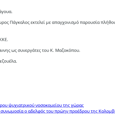
άγουα.
ωρος Πάγκαλος εκτελεί με απαγχονισμό παρουσία πλήθου
ΚΚΕ.
άννης ως συνεργάτες του Κ. Μαζοκόπου.
εζουέλα.
τερου ψυχιατρικού νοσοκομείου της χώρας
ή συνωμοσία ο αδελφός του πρώην προέδρου της Κολομβ