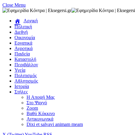
Close Menu
Αρχική
Πολιτική
Διεθνή
Οικονομία
Εργατικά
Αγροτικά
Παιδεία
Καταστολή
Περιβάλλον
Υγεία
Πολιτισμός
Αθλητισμός
Ιστορία
Στήλες
Η Αποψή Μας
Στο Ψαχνό
Zoom
Βαθύ Κόκκινο
Αντικυνωνικά
Dixi et salvavi animam meam
X (Twitter)
YouTube
RSS