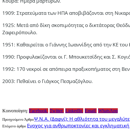
Κούβα: Ημέρα μαρτύρων.
1909: Στρατεύματα των ΗΠΑ αποβιβάζονται στη Νικαρ
1925: Μετά από δίκη σκοπιμότητας ο δικτάτορας Θεόδ
Ζαφειρόπουλο.
1951: Καθαιρείται ο Γιάννης Ιωαννίδης από την ΚΕ του 
1990: Προφυλακίζονται οι Γ. Μπουκετσίδης και Σ. Κογι
1992: 170 νεκροί σε απόπειρα πραξικοπήματος στη Βεν
2003: Πεθαίνει ο Γιάγκος Πεσμαζόγλου.
Κοινοποίηση:
Facebook
Twitter
LinkedIn
Email
WhatsApp
Ψ.Ν.Α. (Δαφνί): Η αθλιότητα του μεγαλύ
Προηγούμενο Άρθρο
Ενοχος για ανθρωποκτονίες και εγκληματικ
Επόμενο άρθρο